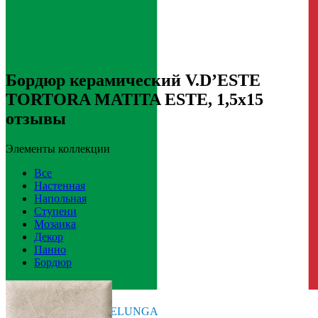
Бордюр керамический V.D’ESTE
TORTORA MATITA ESTE, 1,5x15
отзывы
Элементы коллекции
Все
Настенная
Напольная
Ступени
Мозаика
Декор
Панно
Бордюр
Италия
Производитель
VALLELUNGA