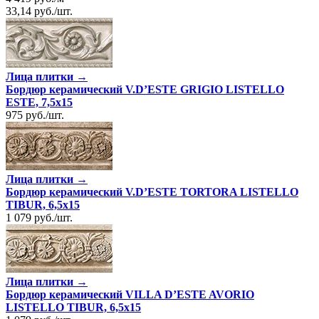
33,14
руб.
/
шт.
Лица плитки →
Бордюр керамический V.D’ESTE GRIGIO LISTELLO
ESTE, 7,5x15
975
руб.
/
шт.
Лица плитки →
Бордюр керамический V.D’ESTE TORTORA LISTELLO
TIBUR, 6,5x15
1 079
руб.
/
шт.
Лица плитки →
Бордюр керамический VILLA D’ESTE AVORIO
LISTELLO TIBUR, 6,5x15