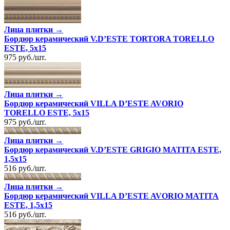
Лица плитки →
Бордюр керамический V.D’ESTE TORTORA TORELLO
ESTE, 5x15
975
руб.
/
шт.
Лица плитки →
Бордюр керамический VILLA D’ESTE AVORIO
TORELLO ESTE, 5x15
975
руб.
/
шт.
Лица плитки →
Бордюр керамический V.D’ESTE GRIGIO MATITA ESTE,
1,5x15
516
руб.
/
шт.
Лица плитки →
Бордюр керамический VILLA D’ESTE AVORIO MATITA
ESTE, 1,5x15
516
руб.
/
шт.