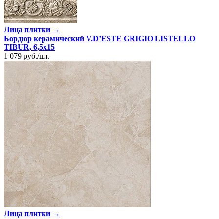
Лица плитки →
Бордюр керамический V.D’ESTE GRIGIO LISTELLO
TIBUR, 6,5x15
1 079
руб.
/
шт.
Лица плитки →