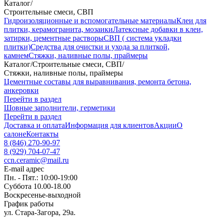
Каталог
/
Строительные смеси, СВП
Гидроизоляционные и вспомогательные материалы
Клеи для
плитки, керамогранита, мозаики
Латексные добавки в клеи,
затирки, цементные растворы
СВП ( система укладки
плитки)
Средства для очистки и ухода за плиткой,
камнем
Стяжки, наливные полы, праймеры
Каталог
/
Строительные смеси, СВП
/
Стяжки, наливные полы, праймеры
Цементные составы для выравнивания, ремонта бетона,
анкеровки
Перейти в раздел
Шовные заполнители, герметики
Перейти в раздел
Доставка и оплата
Информация для клиентов
Акции
О
салоне
Контакты
8 (846) 270-90-97
8 (929) 704-07-47
ccn.ceramic@mail.ru
E-mail адрес
Пн. - Пят.: 10:00-19:00
Суббота 10.00-18.00
Воскресенье-выходной
График работы
ул. Стара-Загора, 29а.