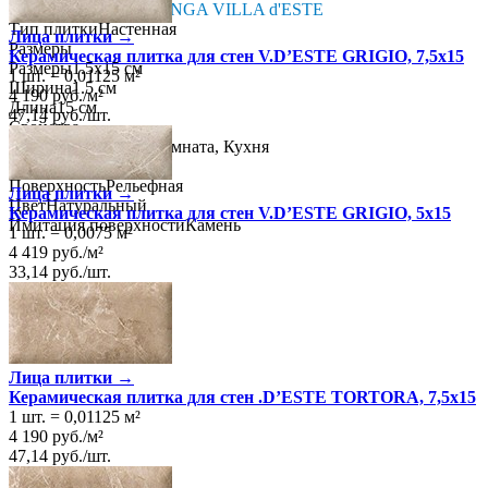
Коллекция
VALLELUNGA VILLA d'ESTE
Тип плитки
Настенная
Лица плитки →
Размеры
Керамическая плитка для стен V.D’ESTE GRIGIO, 7,5x15
Размеры
1.5х15 см
1 шт.
=
0,01125
м²
Ширина
1.5 см
4 190
руб.
/
м²
Длина
15 см
47,14
руб.
/
шт.
Свойства
Назначение
Ванная комната, Кухня
Материал
Керамика
Поверхность
Рельефная
Лица плитки →
Цвет
Натуральный
Керамическая плитка для стен V.D’ESTE GRIGIO, 5x15
Имитация поверхности
Камень
1 шт.
=
0,0075
м²
4 419
руб.
/
м²
33,14
руб.
/
шт.
Лица плитки →
Керамическая плитка для стен .D’ESTE TORTORA, 7,5x15
1 шт.
=
0,01125
м²
4 190
руб.
/
м²
47,14
руб.
/
шт.