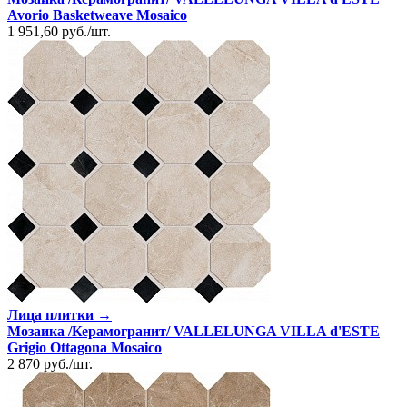
Avorio Basketweave Mosaico
1 951,60
руб.
/
шт.
Лица плитки →
Мозаика /Керамогранит/ VALLELUNGA VILLA d'ESTE
Grigio Ottagona Mosaico
2 870
руб.
/
шт.