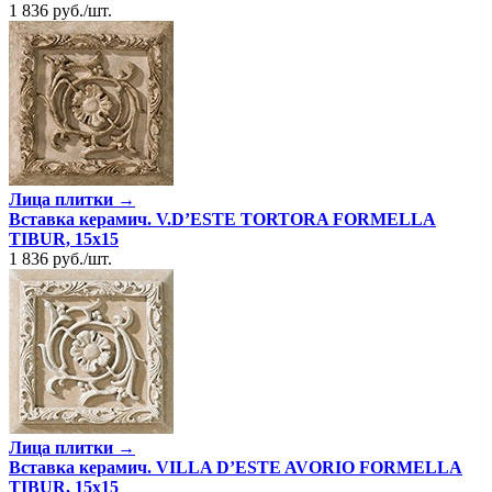
1 836
руб.
/
шт.
Лица плитки →
Вставка керамич. V.D’ESTE TORTORA FORMELLA
TIBUR, 15x15
1 836
руб.
/
шт.
Лица плитки →
Вставка керамич. VILLA D’ESTE AVORIO FORMELLA
TIBUR, 15x15