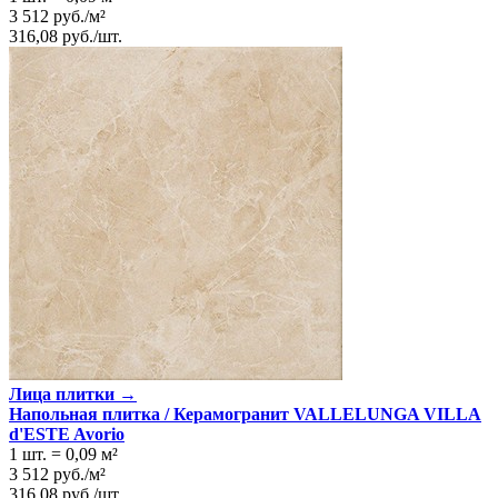
3 512
руб.
/
м²
316,08
руб.
/
шт.
Лица плитки →
Напольная плитка / Керамогранит VALLELUNGA VILLA
d'ESTE Avorio
1 шт.
=
0,09
м²
3 512
руб.
/
м²
316,08
руб.
/
шт.