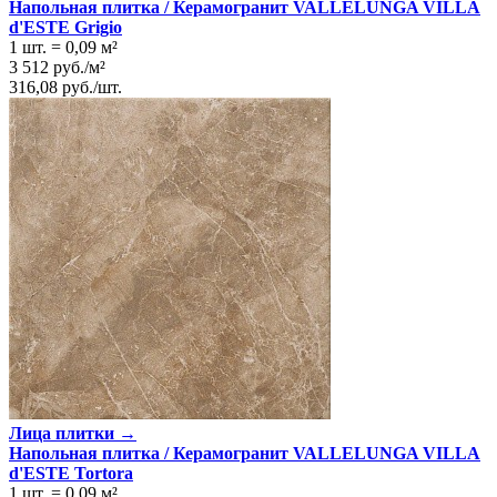
Напольная плитка / Керамогранит VALLELUNGA VILLA
d'ESTE Grigio
1 шт.
=
0,09
м²
3 512
руб.
/
м²
316,08
руб.
/
шт.
Лица плитки →
Напольная плитка / Керамогранит VALLELUNGA VILLA
d'ESTE Tortora
1 шт.
=
0,09
м²