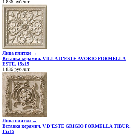
1 836
руб.
/
шт.
Лица плитки →
Вставка керамич. VILLA D’ESTE AVORIO FORMELLA
ESTE, 15x15
1 836
руб.
/
шт.
Лица плитки →
Вставка керамич. V.D’ESTE GRIGIO FORMELLA TIBUR,
15x15