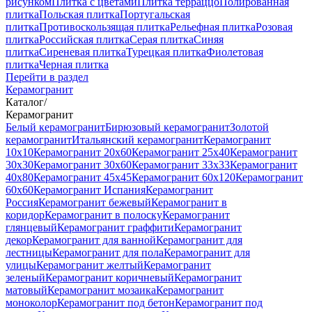
рисунком
Плитка с цветами
Плитка терраццо
Полированная
плитка
Польская плитка
Португальская
плитка
Противоскользящая плитка
Рельефная плитка
Розовая
плитка
Российская плитка
Серая плитка
Синяя
плитка
Сиреневая плитка
Турецкая плитка
Фиолетовая
плитка
Черная плитка
Перейти в раздел
Керамогранит
Каталог
/
Керамогранит
Белый керамогранит
Бирюзовый керамогранит
Золотой
керамогранит
Итальянский керамогранит
Керамогранит
10x10
Керамогранит 20x60
Керамогранит 25x40
Керамогранит
30x30
Керамогранит 30x60
Керамогранит 33x33
Керамогранит
40x80
Керамогранит 45x45
Керамогранит 60x120
Керамогранит
60x60
Керамогранит Испания
Керамогранит
Россия
Керамогранит бежевый
Керамогранит в
коридор
Керамогранит в полоску
Керамогранит
глянцевый
Керамогранит граффити
Керамогранит
декор
Керамогранит для ванной
Керамогранит для
лестницы
Керамогранит для пола
Керамогранит для
улицы
Керамогранит желтый
Керамогранит
зеленый
Керамогранит коричневый
Керамогранит
матовый
Керамогранит мозаика
Керамогранит
моноколор
Керамогранит под бетон
Керамогранит под