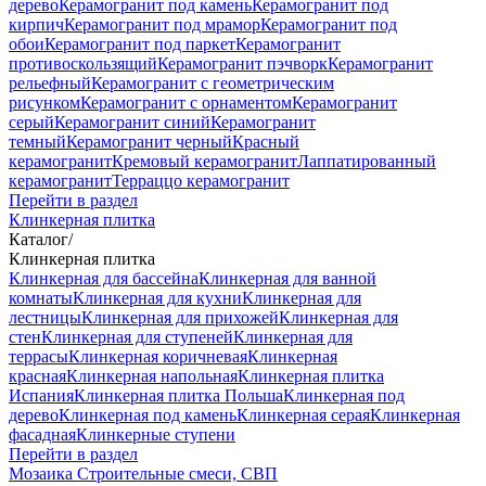
дерево
Керамогранит под камень
Керамогранит под
кирпич
Керамогранит под мрамор
Керамогранит под
обои
Керамогранит под паркет
Керамогранит
противоскользящий
Керамогранит пэчворк
Керамогранит
рельефный
Керамогранит с геометрическим
рисунком
Керамогранит с орнаментом
Керамогранит
серый
Керамогранит синий
Керамогранит
темный
Керамогранит черный
Красный
керамогранит
Кремовый керамогранит
Лаппатированный
керамогранит
Терраццо керамогранит
Перейти в раздел
Клинкерная плитка
Каталог
/
Клинкерная плитка
Клинкерная для бассейна
Клинкерная для ванной
комнаты
Клинкерная для кухни
Клинкерная для
лестницы
Клинкерная для прихожей
Клинкерная для
стен
Клинкерная для ступеней
Клинкерная для
террасы
Клинкерная коричневая
Клинкерная
красная
Клинкерная напольная
Клинкерная плитка
Испания
Клинкерная плитка Польша
Клинкерная под
дерево
Клинкерная под камень
Клинкерная серая
Клинкерная
фасадная
Клинкерные ступени
Перейти в раздел
Мозаика
Строительные смеси, СВП