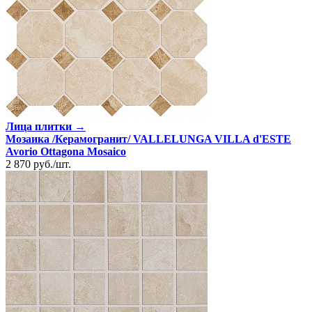
Лица плитки →
Мозаика /Керамогранит/ VALLELUNGA VILLA d'ESTE
Avorio Ottagona Mosaico
2 870
руб.
/
шт.