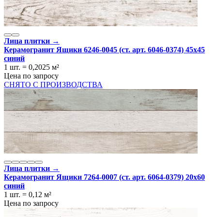
Лица плитки →
Керамогранит Ящики 6246-0045 (ст. арт. 6046-0374) 45x45
синий
1 шт.
=
0,2025
м²
Цена по запросу
СНЯТО С ПРОИЗВОДСТВА
Лица плитки →
Керамогранит Ящики 7264-0007 (ст. арт. 6064-0379) 20х60
синий
1 шт.
=
0,12
м²
Цена по запросу