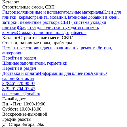
Каталог
/
Строительные смеси, СВП
Гидроизоляционные и вспомогательные материалы
Клеи для
плитки, керамогранита, мозаики
Латексные добавки в клеи,
затирки, цементные растворы
СВП ( система укладки
плитки)
Средства для очистки и ухода за плиткой,
камнем
Стяжки, наливные полы, праймеры
Каталог
/
Строительные смеси, СВП
/
Стяжки, наливные полы, праймеры
Цементные составы для выравнивания, ремонта бетона,
анкеровки
Перейти в раздел
Шовные заполнители, герметики
Перейти в раздел
Доставка и оплата
Информация для клиентов
Акции
О
салоне
Контакты
8 (846) 270-90-97
8 (929) 704-07-47
ccn.ceramic@mail.ru
E-mail адрес
Пн. - Пят.: 10:00-19:00
Суббота 10.00-18.00
Воскресенье-выходной
График работы
ул. Стара-Загора, 29а.