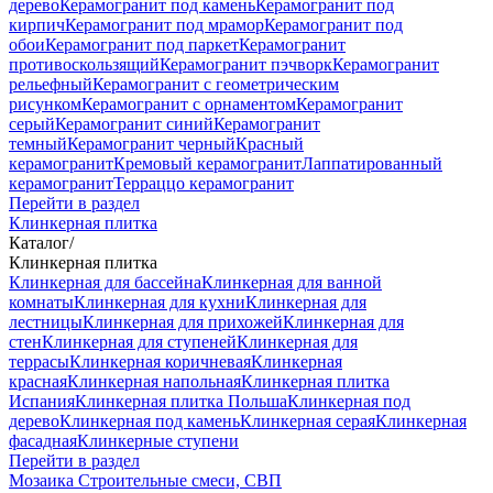
дерево
Керамогранит под камень
Керамогранит под
кирпич
Керамогранит под мрамор
Керамогранит под
обои
Керамогранит под паркет
Керамогранит
противоскользящий
Керамогранит пэчворк
Керамогранит
рельефный
Керамогранит с геометрическим
рисунком
Керамогранит с орнаментом
Керамогранит
серый
Керамогранит синий
Керамогранит
темный
Керамогранит черный
Красный
керамогранит
Кремовый керамогранит
Лаппатированный
керамогранит
Терраццо керамогранит
Перейти в раздел
Клинкерная плитка
Каталог
/
Клинкерная плитка
Клинкерная для бассейна
Клинкерная для ванной
комнаты
Клинкерная для кухни
Клинкерная для
лестницы
Клинкерная для прихожей
Клинкерная для
стен
Клинкерная для ступеней
Клинкерная для
террасы
Клинкерная коричневая
Клинкерная
красная
Клинкерная напольная
Клинкерная плитка
Испания
Клинкерная плитка Польша
Клинкерная под
дерево
Клинкерная под камень
Клинкерная серая
Клинкерная
фасадная
Клинкерные ступени
Перейти в раздел
Мозаика
Строительные смеси, СВП