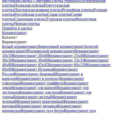
рисунком
Плитка с цветами
Плитка терраццо
Полированная
плитка
Польская плитка
Португальская
плитка
Противоскользящая плитка
Рельефная плитка
Розовая
плитка
Российская плитка
Серая плитка
Синяя
плитка
Сиреневая плитка
Турецкая плитка
Фиолетовая
плитка
Черная плитка
Перейти в раздел
Керамогранит
Каталог
/
Керамогранит
Белый керамогранит
Бирюзовый керамогранит
Золотой
керамогранит
Итальянский керамогранит
Керамогранит
10x10
Керамогранит 20x60
Керамогранит 25x40
Керамогранит
30x30
Керамогранит 30x60
Керамогранит 33x33
Керамогранит
40x80
Керамогранит 45x45
Керамогранит 60x120
Керамогранит
60x60
Керамогранит Испания
Керамогранит
Россия
Керамогранит бежевый
Керамогранит в
коридор
Керамогранит в полоску
Керамогранит
глянцевый
Керамогранит граффити
Керамогранит
декор
Керамогранит для ванной
Керамогранит для
лестницы
Керамогранит для пола
Керамогранит для
улицы
Керамогранит желтый
Керамогранит
зеленый
Керамогранит коричневый
Керамогранит
матовый
Керамогранит мозаика
Керамогранит
моноколор
Керамогранит под бетон
Керамогранит под