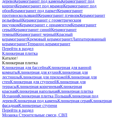
дерево
Керамогранит под камень
Керамогранит под
кирпич
Керамогранит под мрамор
Керамогранит под
обои
Керамогранит под паркет
Керамогранит
противоскользящий
Керамогранит пэчворк
Керамогранит
рельефный
Керамогранит с геометрическим
рисунком
Керамогранит с орнаментом
Керамогранит
серый
Керамогранит синий
Керамогранит
темный
Керамогранит черный
Красный
керамогранит
Кремовый керамогранит
Лаппатированный
керамогранит
Терраццо керамогранит
Перейти в раздел
Клинкерная плитка
Каталог
/
Клинкерная плитка
Клинкерная для бассейна
Клинкерная для ванной
комнаты
Клинкерная для кухни
Клинкерная для
лестницы
Клинкерная для прихожей
Клинкерная для
стен
Клинкерная для ступеней
Клинкерная для
террасы
Клинкерная коричневая
Клинкерная
красная
Клинкерная напольная
Клинкерная плитка
Испания
Клинкерная плитка Польша
Клинкерная под
дерево
Клинкерная под камень
Клинкерная серая
Клинкерная
фасадная
Клинкерные ступени
Перейти в раздел
Мозаика
Строительные смеси, СВП