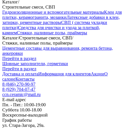
Каталог
/
Строительные смеси, СВП
Гидроизоляционные и вспомогательные материалы
Клеи для
плитки, керамогранита, мозаики
Латексные добавки в клеи,
затирки, цементные растворы
СВП ( система укладки
плитки)
Средства для очистки и ухода за плиткой,
камнем
Стяжки, наливные полы, праймеры
Каталог
/
Строительные смеси, СВП
/
Стяжки, наливные полы, праймеры
Цементные составы для выравнивания, ремонта бетона,
анкеровки
Перейти в раздел
Шовные заполнители, герметики
Перейти в раздел
Доставка и оплата
Информация для клиентов
Акции
О
салоне
Контакты
8 (846) 270-90-97
8 (929) 704-07-47
ccn.ceramic@mail.ru
E-mail адрес
Пн. - Пят.: 10:00-19:00
Суббота 10.00-18.00
Воскресенье-выходной
График работы
ул. Стара-Загора, 29а.