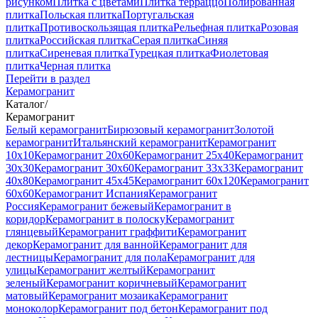
рисунком
Плитка с цветами
Плитка терраццо
Полированная
плитка
Польская плитка
Португальская
плитка
Противоскользящая плитка
Рельефная плитка
Розовая
плитка
Российская плитка
Серая плитка
Синяя
плитка
Сиреневая плитка
Турецкая плитка
Фиолетовая
плитка
Черная плитка
Перейти в раздел
Керамогранит
Каталог
/
Керамогранит
Белый керамогранит
Бирюзовый керамогранит
Золотой
керамогранит
Итальянский керамогранит
Керамогранит
10x10
Керамогранит 20x60
Керамогранит 25x40
Керамогранит
30x30
Керамогранит 30x60
Керамогранит 33x33
Керамогранит
40x80
Керамогранит 45x45
Керамогранит 60x120
Керамогранит
60x60
Керамогранит Испания
Керамогранит
Россия
Керамогранит бежевый
Керамогранит в
коридор
Керамогранит в полоску
Керамогранит
глянцевый
Керамогранит граффити
Керамогранит
декор
Керамогранит для ванной
Керамогранит для
лестницы
Керамогранит для пола
Керамогранит для
улицы
Керамогранит желтый
Керамогранит
зеленый
Керамогранит коричневый
Керамогранит
матовый
Керамогранит мозаика
Керамогранит
моноколор
Керамогранит под бетон
Керамогранит под