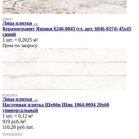
Лица плитки →
Керамогранит Ящики 6246-0045 (ст. арт. 6046-0374) 45x45
синий
1 шт.
=
0,2025
м²
Цена по запросу
Лица плитки →
Настенная плитка Шебби Шик 1064-0094 20x60
универсальный
1 шт.
=
0,12
м²
919
руб.
/
м²
110,28
руб.
/
шт.