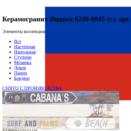
Керамогранит Ящики 6246-0045 (ст. арт.
Элементы коллекции
Все
Настенная
Напольная
Ступени
Мозаика
Декор
Панно
Бордюр
СНЯТО С ПРОИЗВОДСТВА
Страна производства
Производитель
LB CERAMICS
Коллекция
LB Ceramics Ящики / Boxes
Вес
3.972 кг
Тип плитки
Напольная
Размеры
Размеры
45х45 см