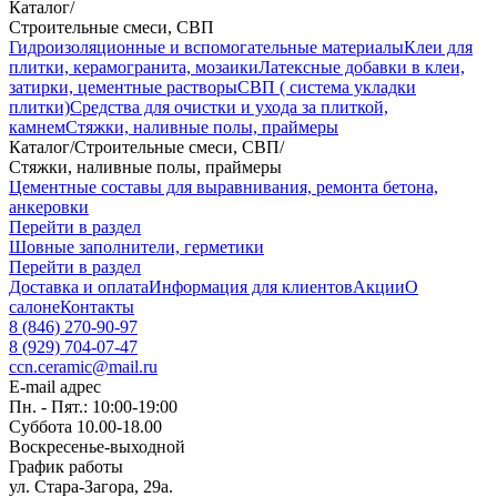
Каталог
/
Строительные смеси, СВП
Гидроизоляционные и вспомогательные материалы
Клеи для
плитки, керамогранита, мозаики
Латексные добавки в клеи,
затирки, цементные растворы
СВП ( система укладки
плитки)
Средства для очистки и ухода за плиткой,
камнем
Стяжки, наливные полы, праймеры
Каталог
/
Строительные смеси, СВП
/
Стяжки, наливные полы, праймеры
Цементные составы для выравнивания, ремонта бетона,
анкеровки
Перейти в раздел
Шовные заполнители, герметики
Перейти в раздел
Доставка и оплата
Информация для клиентов
Акции
О
салоне
Контакты
8 (846) 270-90-97
8 (929) 704-07-47
ccn.ceramic@mail.ru
E-mail адрес
Пн. - Пят.: 10:00-19:00
Суббота 10.00-18.00
Воскресенье-выходной
График работы
ул. Стара-Загора, 29а.