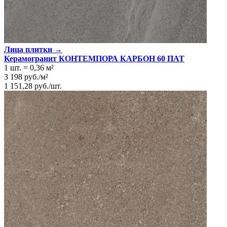
Лица плитки →
Керамогранит КОНТЕМПОРА КАРБОН 60 ПАТ
1 шт.
=
0,36
м²
3 198
руб.
/
м²
1 151,28
руб.
/
шт.