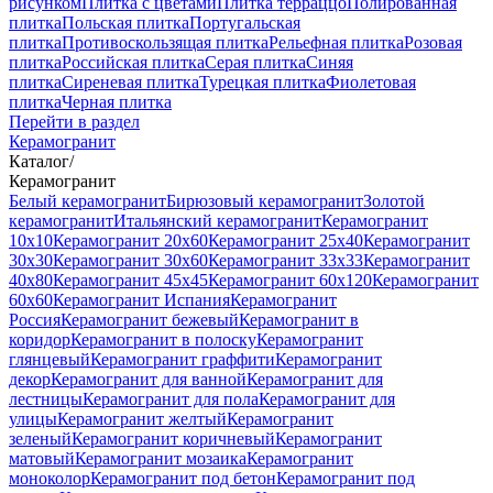
рисунком
Плитка с цветами
Плитка терраццо
Полированная
плитка
Польская плитка
Португальская
плитка
Противоскользящая плитка
Рельефная плитка
Розовая
плитка
Российская плитка
Серая плитка
Синяя
плитка
Сиреневая плитка
Турецкая плитка
Фиолетовая
плитка
Черная плитка
Перейти в раздел
Керамогранит
Каталог
/
Керамогранит
Белый керамогранит
Бирюзовый керамогранит
Золотой
керамогранит
Итальянский керамогранит
Керамогранит
10x10
Керамогранит 20x60
Керамогранит 25x40
Керамогранит
30x30
Керамогранит 30x60
Керамогранит 33x33
Керамогранит
40x80
Керамогранит 45x45
Керамогранит 60x120
Керамогранит
60x60
Керамогранит Испания
Керамогранит
Россия
Керамогранит бежевый
Керамогранит в
коридор
Керамогранит в полоску
Керамогранит
глянцевый
Керамогранит граффити
Керамогранит
декор
Керамогранит для ванной
Керамогранит для
лестницы
Керамогранит для пола
Керамогранит для
улицы
Керамогранит желтый
Керамогранит
зеленый
Керамогранит коричневый
Керамогранит
матовый
Керамогранит мозаика
Керамогранит
моноколор
Керамогранит под бетон
Керамогранит под