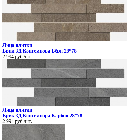
Лица плитки →
Брик 3Д Контемпора Бёрн 28*78
2 994
руб.
/
шт.
Лица плитки →
Брик 3Д Контемпора Карбон 28*78
2 994
руб.
/
шт.