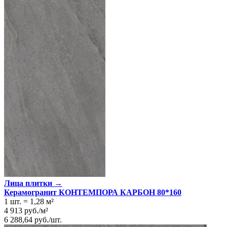
Лица плитки →
Керамогранит КОНТЕМПОРА КАРБОН 80*160
1 шт.
=
1,28
м²
4 913
руб.
/
м²
6 288,64
руб.
/
шт.