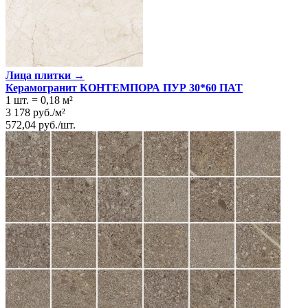
Лица плитки →
Керамогранит КОНТЕМПОРА ПУР 30*60 ПАТ
1 шт.
=
0,18
м²
3 178
руб.
/
м²
572,04
руб.
/
шт.