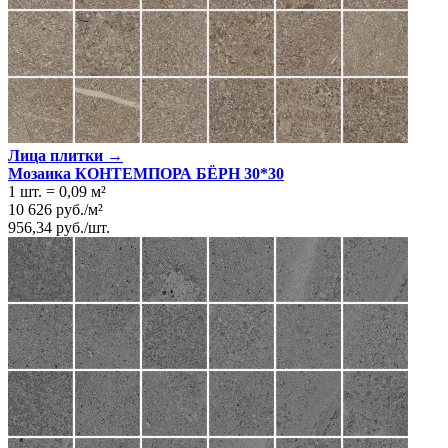
Лица плитки →
Мозаика КОНТЕМПОРА БЁРН 30*30
1 шт.
=
0,09
м²
10 626
руб.
/
м²
956,34
руб.
/
шт.