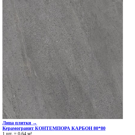
Лица плитки →
Керамогранит КОНТЕМПОРА КАРБОН 80*80
1 шт.
=
0,64
м²