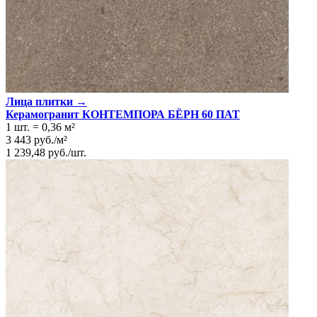
Лица плитки →
Керамогранит КОНТЕМПОРА БЁРН 60 ПАТ
1 шт.
=
0,36
м²
3 443
руб.
/
м²
1 239,48
руб.
/
шт.