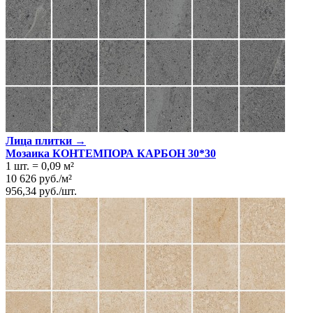
Лица плитки →
Мозаика КОНТЕМПОРА КАРБОН 30*30
1 шт.
=
0,09
м²
10 626
руб.
/
м²
956,34
руб.
/
шт.