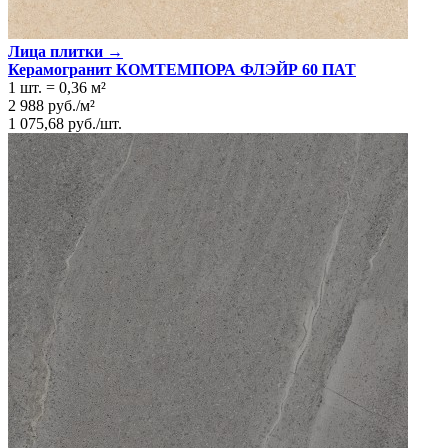
Лица плитки →
Керамогранит КОМТЕМПОРА ФЛЭЙР 60 ПАТ
1 шт.
=
0,36
м²
2 988
руб.
/
м²
1 075,68
руб.
/
шт.