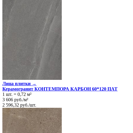
Лица плитки →
Керамогранит КОНТЕМПОРА КАРБОН 60*120 ПАТ
1 шт.
=
0,72
м²
3 606
руб.
/
м²
2 596,32
руб.
/
шт.