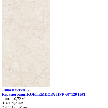
Лица плитки →
КерамогранитКОНТЕМПОРА ПУР 60*120 ПАТ
1 шт.
=
0,72
м²
3 371
руб.
/
м²
2 427,12
руб.
/
шт.