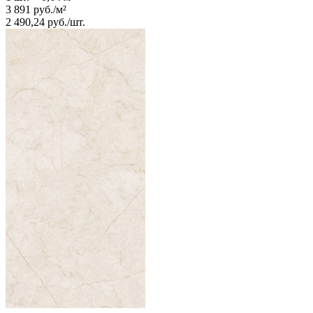
3 891
руб.
/
м²
2 490,24
руб.
/
шт.