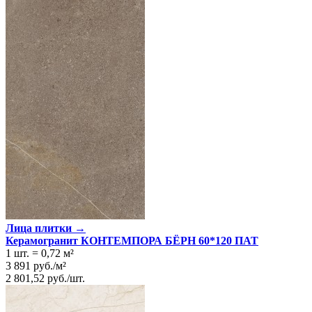
Лица плитки →
Керамогранит КОНТЕМПОРА БЁРН 60*120 ПАТ
1 шт.
=
0,72
м²
3 891
руб.
/
м²
2 801,52
руб.
/
шт.