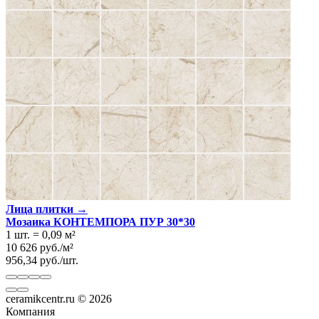
Лица плитки →
Мозаика КОНТЕМПОРА ПУР 30*30
1 шт.
=
0,09
м²
10 626
руб.
/
м²
956,34
руб.
/
шт.
ceramikcentr.ru
© 2026
Компания