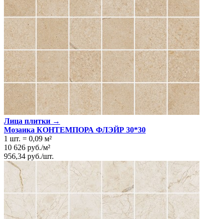
Лица плитки →
Мозаика КОНТЕМПОРА ФЛЭЙР 30*30
1 шт.
=
0,09
м²
10 626
руб.
/
м²
956,34
руб.
/
шт.