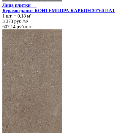
Лица плитки →
Керамогранит КОНТЕМПОРА КАРБОН 30*60 ПАТ
1 шт.
=
0,18
м²
3 373
руб.
/
м²
607,14
руб.
/
шт.