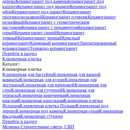
дерево
Керамогранит под камень
Керамогранит под
кирпич
Керамогранит под мрамор
Керамогранит под
обои
Керамогранит под паркет
Керамогранит
противоскользящий
Керамогранит пэчворк
Керамогранит
рельефный
Керамогранит с геометрическим
рисунком
Керамогранит с орнаментом
Керамогранит
серый
Керамогранит синий
Керамогранит
темный
Керамогранит черный
Красный
керамогранит
Кремовый керамогранит
Лаппатированный
керамогранит
Терраццо керамогранит
Перейти в раздел
Клинкерная плитка
Каталог
/
Клинкерная плитка
Клинкерная для бассейна
Клинкерная для ванной
комнаты
Клинкерная для кухни
Клинкерная для
лестницы
Клинкерная для прихожей
Клинкерная для
стен
Клинкерная для ступеней
Клинкерная для
террасы
Клинкерная коричневая
Клинкерная
красная
Клинкерная напольная
Клинкерная плитка
Испания
Клинкерная плитка Польша
Клинкерная под
дерево
Клинкерная под камень
Клинкерная серая
Клинкерная
фасадная
Клинкерные ступени
Перейти в раздел
Мозаика
Строительные смеси, СВП