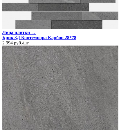
Лица плитки →
Брик 3Д Контемпора Карбон 28*78
2 994
руб.
/
шт.