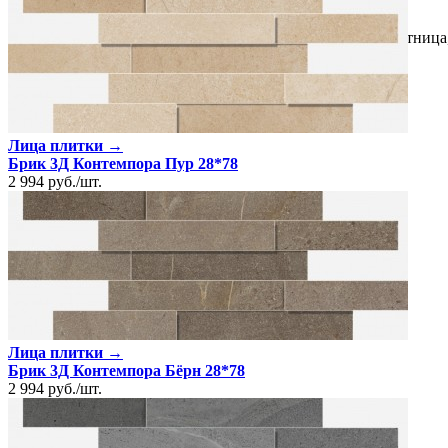
Количество в коробке, шт.
2
Свойства
Назначение
Холл и прихожая, Ванная комната, Кухня, Лестница
Материал
Керамогранит
Поверхность
Матовая
Цвет
Серовато-синий
Имитация поверхности
Камень
Лица плитки →
Брик 3Д Контемпора Пур 28*78
2 994
руб.
/
шт.
Лица плитки →
Брик 3Д Контемпора Бёрн 28*78
2 994
руб.
/
шт.