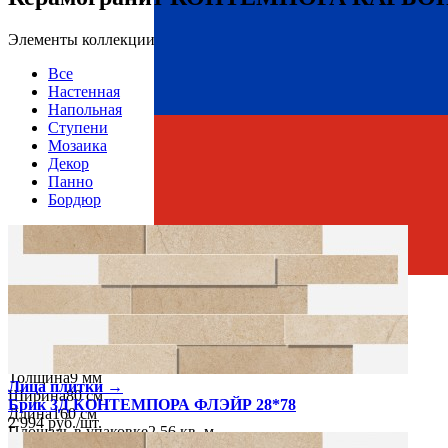
Элементы коллекции
Все
Настенная
Напольная
Ступени
Мозаика
Декор
Панно
Бордюр
Страна производства
Производитель
ITALON
Коллекция
ITALON CONTEMPORA / КОНТЕМПОРА
Тип плитки
Настенная, Напольная
Размеры
Размеры
80х160 см
Толщина
9 мм
Лица плитки →
Ширина
80 см
Брик 3Д КОНТЕМПОРА ФЛЭЙР 28*78
Длина
160 см
2 994
руб.
/
шт.
Площадь в упаковке
2.56 кв. м.