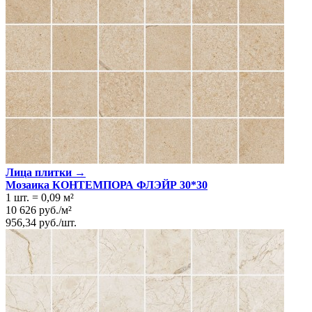
Лица плитки →
Мозаика КОНТЕМПОРА ФЛЭЙР 30*30
1 шт.
=
0,09
м²
10 626
руб.
/
м²
956,34
руб.
/
шт.