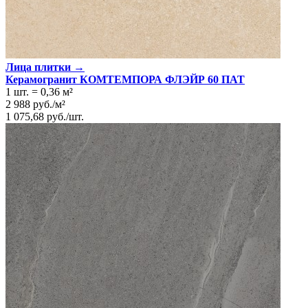
Лица плитки →
Керамогранит КОМТЕМПОРА ФЛЭЙР 60 ПАТ
1 шт.
=
0,36
м²
2 988
руб.
/
м²
1 075,68
руб.
/
шт.