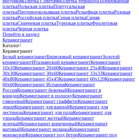
рисунком
Плитка с цветами
Плитка терраццо
Полированная
плитка
Польская плитка
Португальская
плитка
Противоскользящая плитка
Рельефная плитка
Розовая
плитка
Российская плитка
Серая плитка
Синяя
плитка
Сиреневая плитка
Турецкая плитка
Фиолетовая
плитка
Черная плитка
Перейти в раздел
Керамогранит
Каталог
/
Керамогранит
Белый керамогранит
Бирюзовый керамогранит
Золотой
керамогранит
Итальянский керамогранит
Керамогранит
10x10
Керамогранит 20x60
Керамогранит 25x40
Керамогранит
30x30
Керамогранит 30x60
Керамогранит 33x33
Керамогранит
40x80
Керамогранит 45x45
Керамогранит 60x120
Керамогранит
60x60
Керамогранит Испания
Керамогранит
Россия
Керамогранит бежевый
Керамогранит в
коридор
Керамогранит в полоску
Керамогранит
глянцевый
Керамогранит граффити
Керамогранит
декор
Керамогранит для ванной
Керамогранит для
лестницы
Керамогранит для пола
Керамогранит для
улицы
Керамогранит желтый
Керамогранит
зеленый
Керамогранит коричневый
Керамогранит
матовый
Керамогранит мозаика
Керамогранит
моноколор
Керамогранит под бетон
Керамогранит под