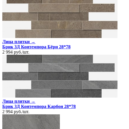
Лица плитки →
Брик 3Д Контемпора Бёрн 28*78
2 994
руб.
/
шт.
Лица плитки →
Брик 3Д Контемпора Карбон 28*78
2 994
руб.
/
шт.