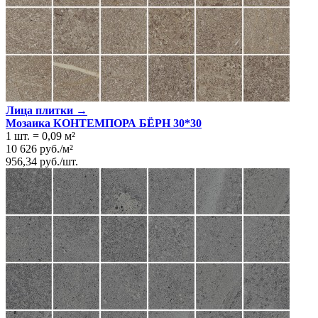
Лица плитки →
Мозаика КОНТЕМПОРА БЁРН 30*30
1 шт.
=
0,09
м²
10 626
руб.
/
м²
956,34
руб.
/
шт.