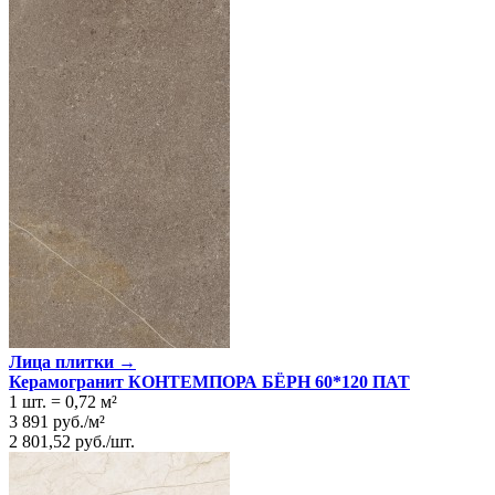
Лица плитки →
Керамогранит КОНТЕМПОРА БЁРН 60*120 ПАТ
1 шт.
=
0,72
м²
3 891
руб.
/
м²
2 801,52
руб.
/
шт.