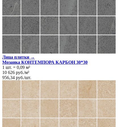
Лица плитки →
Мозаика КОНТЕМПОРА КАРБОН 30*30
1 шт.
=
0,09
м²
10 626
руб.
/
м²
956,34
руб.
/
шт.