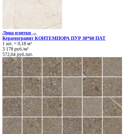
Лица плитки →
Керамогранит КОНТЕМПОРА ПУР 30*60 ПАТ
1 шт.
=
0,18
м²
3 178
руб.
/
м²
572,04
руб.
/
шт.