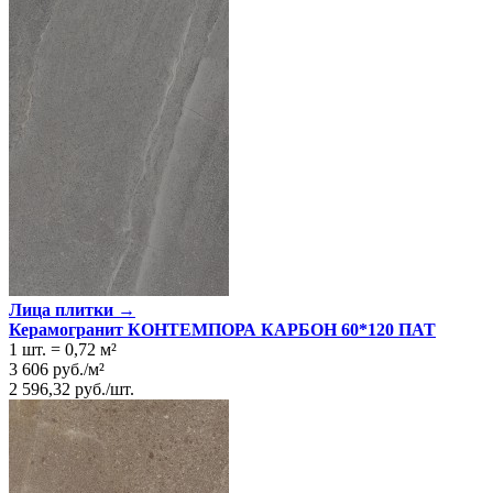
Лица плитки →
Керамогранит КОНТЕМПОРА КАРБОН 60*120 ПАТ
1 шт.
=
0,72
м²
3 606
руб.
/
м²
2 596,32
руб.
/
шт.