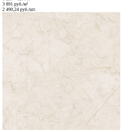
3 891
руб.
/
м²
2 490,24
руб.
/
шт.