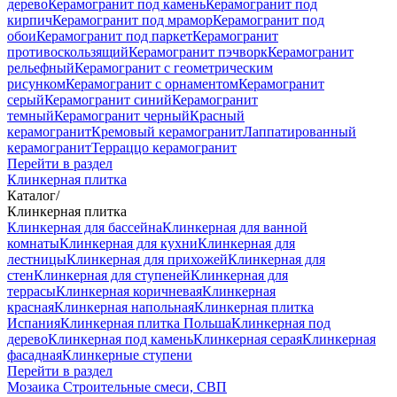
дерево
Керамогранит под камень
Керамогранит под
кирпич
Керамогранит под мрамор
Керамогранит под
обои
Керамогранит под паркет
Керамогранит
противоскользящий
Керамогранит пэчворк
Керамогранит
рельефный
Керамогранит с геометрическим
рисунком
Керамогранит с орнаментом
Керамогранит
серый
Керамогранит синий
Керамогранит
темный
Керамогранит черный
Красный
керамогранит
Кремовый керамогранит
Лаппатированный
керамогранит
Терраццо керамогранит
Перейти в раздел
Клинкерная плитка
Каталог
/
Клинкерная плитка
Клинкерная для бассейна
Клинкерная для ванной
комнаты
Клинкерная для кухни
Клинкерная для
лестницы
Клинкерная для прихожей
Клинкерная для
стен
Клинкерная для ступеней
Клинкерная для
террасы
Клинкерная коричневая
Клинкерная
красная
Клинкерная напольная
Клинкерная плитка
Испания
Клинкерная плитка Польша
Клинкерная под
дерево
Клинкерная под камень
Клинкерная серая
Клинкерная
фасадная
Клинкерные ступени
Перейти в раздел
Мозаика
Строительные смеси, СВП