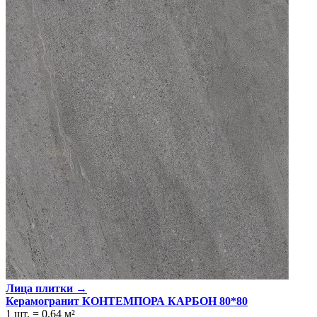
Лица плитки →
Керамогранит КОНТЕМПОРА КАРБОН 80*80
1 шт.
=
0,64
м²