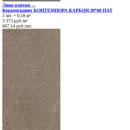
Лица плитки →
Керамогранит КОНТЕМПОРА КАРБОН 30*60 ПАТ
1 шт.
=
0,18
м²
3 373
руб.
/
м²
607,14
руб.
/
шт.