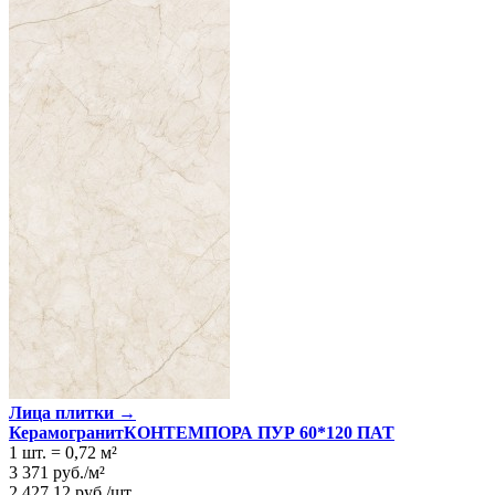
Лица плитки →
КерамогранитКОНТЕМПОРА ПУР 60*120 ПАТ
1 шт.
=
0,72
м²
3 371
руб.
/
м²
2 427,12
руб.
/
шт.