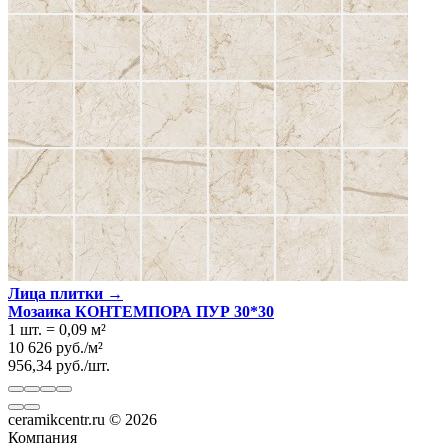
Лица плитки →
Мозаика КОНТЕМПОРА ПУР 30*30
1 шт.
=
0,09
м²
10 626
руб.
/
м²
956,34
руб.
/
шт.
ceramikcentr.ru
© 2026
Компания