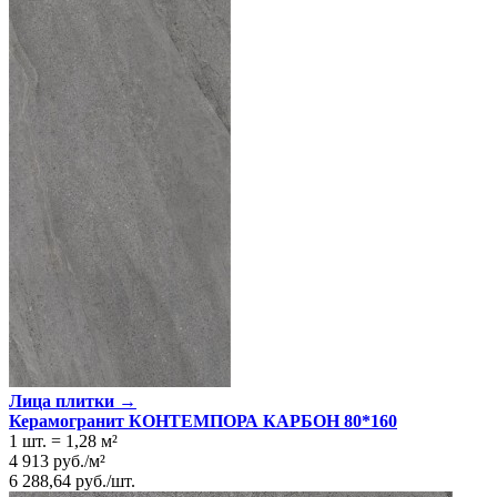
Лица плитки →
Керамогранит КОНТЕМПОРА КАРБОН 80*160
1 шт.
=
1,28
м²
4 913
руб.
/
м²
6 288,64
руб.
/
шт.