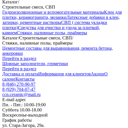
Каталог
/
Строительные смеси, СВП
Гидроизоляционные и вспомогательные материалы
Клеи для
плитки, керамогранита, мозаики
Латексные добавки в клеи,
затирки, цементные растворы
СВП ( система укладки
плитки)
Средства для очистки и ухода за плиткой,
камнем
Стяжки, наливные полы, праймеры
Каталог
/
Строительные смеси, СВП
/
Стяжки, наливные полы, праймеры
Цементные составы для выравнивания, ремонта бетона,
анкеровки
Перейти в раздел
Шовные заполнители, герметики
Перейти в раздел
Доставка и оплата
Информация для клиентов
Акции
О
салоне
Контакты
8 (846) 270-90-97
8 (929) 704-07-47
ccn.ceramic@mail.ru
E-mail адрес
Пн. - Пят.: 10:00-19:00
Суббота 10.00-18.00
Воскресенье-выходной
График работы
ул. Стара-Загора, 29а.