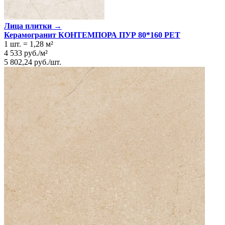
Лица плитки →
Керамогранит КОНТЕМПОРА ПУР 80*160 РЕТ
1 шт.
=
1,28
м²
4 533
руб.
/
м²
5 802,24
руб.
/
шт.