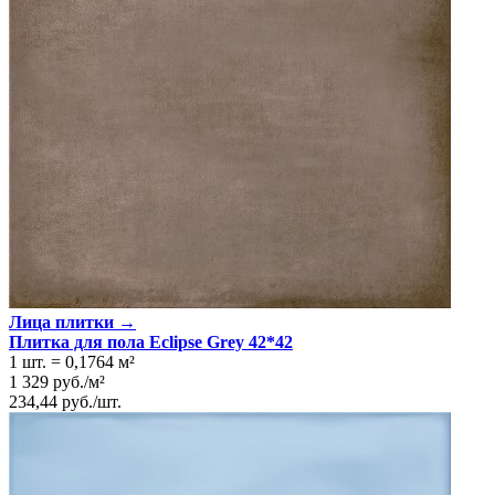
Размеры
Размеры
42х42 см
Толщина
9.5 мм
Ширина
42 см
Длина
42 см
Площадь в упаковке
1.23 кв. м.
Вес 1 упаковки
24.2 кг
Количество в коробке, шт.
7
Свойства
Назначение
Ванная комната, Кухня
Материал
Керамика
Поверхность
Матовая
Цвет
Многоцветный
Имитация поверхности
Пэчворк
Лица плитки →
Плитка для пола Eclipse Grey 42*42
1 шт.
=
0,1764
м²
1 329
руб.
/
м²
234,44
руб.
/
шт.