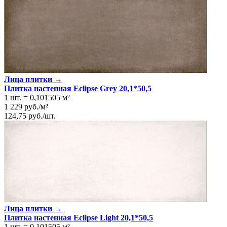
Лица плитки →
Плитка настенная Eclipse Grey 20,1*50,5
1 шт.
=
0,101505
м²
1 229
руб.
/
м²
124,75
руб.
/
шт.
Лица плитки →
Плитка настенная Eclipse Light 20,1*50,5
1 шт.
=
0,101505
м²