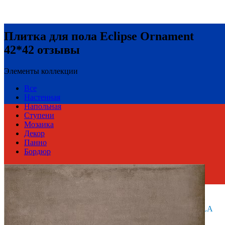
Плитка для пола Eclipse Ornament
42*42 отзывы
Элементы коллекции
Все
Настенная
Напольная
Ступени
Мозаика
Декор
Панно
Бордюр
Россия
Производитель
AZORI CERAMICA
Коллекция
Azori Ceramica ECLIPSE, Azori Ceramica NIVOLA
Тип плитки
Напольная