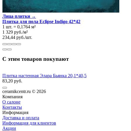
Лица плитки →
Плитка для пола Eclipse Indigo 42*42
1 шт.
=
0,1764
м²
1 329
руб.
/
м²
234,44
руб.
/
шт.
С этим товаров покупают
Плитка настенная Элара Бьянка 20,1*40,5
83,20 руб.
ceramikcentr.ru
© 2026
Компания
О салоне
Контакты
Информация
Доставка и оплата
Информация для клиентов
Акции