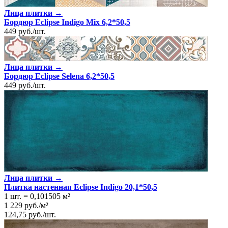
Лица плитки →
Бордюр Eclipse Indigo Mix 6,2*50,5
449
руб.
/
шт.
Лица плитки →
Бордюр Eclipse Selena 6,2*50,5
449
руб.
/
шт.
Лица плитки →
Плитка настенная Eclipse Indigo 20,1*50,5
1 шт.
=
0,101505
м²
1 229
руб.
/
м²
124,75
руб.
/
шт.