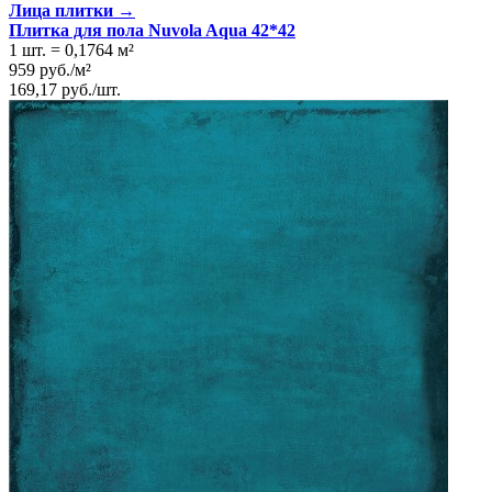
Лица плитки →
Плитка для пола Nuvola Aqua 42*42
1 шт.
=
0,1764
м²
959
руб.
/
м²
169,17
руб.
/
шт.