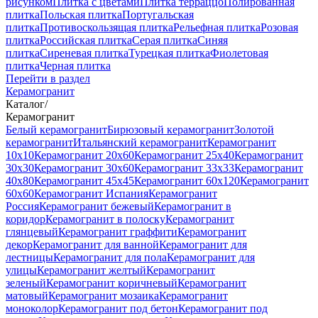
рисунком
Плитка с цветами
Плитка терраццо
Полированная
плитка
Польская плитка
Португальская
плитка
Противоскользящая плитка
Рельефная плитка
Розовая
плитка
Российская плитка
Серая плитка
Синяя
плитка
Сиреневая плитка
Турецкая плитка
Фиолетовая
плитка
Черная плитка
Перейти в раздел
Керамогранит
Каталог
/
Керамогранит
Белый керамогранит
Бирюзовый керамогранит
Золотой
керамогранит
Итальянский керамогранит
Керамогранит
10x10
Керамогранит 20x60
Керамогранит 25x40
Керамогранит
30x30
Керамогранит 30x60
Керамогранит 33x33
Керамогранит
40x80
Керамогранит 45x45
Керамогранит 60x120
Керамогранит
60x60
Керамогранит Испания
Керамогранит
Россия
Керамогранит бежевый
Керамогранит в
коридор
Керамогранит в полоску
Керамогранит
глянцевый
Керамогранит граффити
Керамогранит
декор
Керамогранит для ванной
Керамогранит для
лестницы
Керамогранит для пола
Керамогранит для
улицы
Керамогранит желтый
Керамогранит
зеленый
Керамогранит коричневый
Керамогранит
матовый
Керамогранит мозаика
Керамогранит
моноколор
Керамогранит под бетон
Керамогранит под