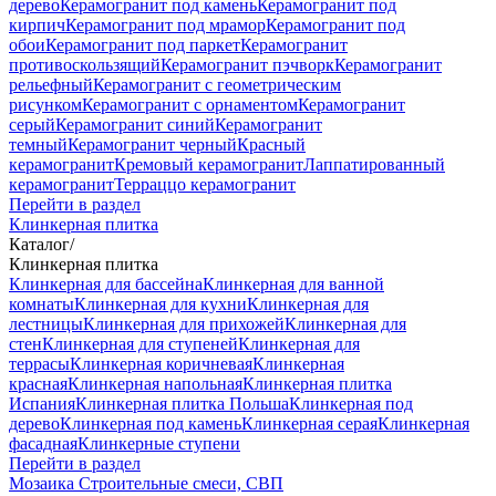
дерево
Керамогранит под камень
Керамогранит под
кирпич
Керамогранит под мрамор
Керамогранит под
обои
Керамогранит под паркет
Керамогранит
противоскользящий
Керамогранит пэчворк
Керамогранит
рельефный
Керамогранит с геометрическим
рисунком
Керамогранит с орнаментом
Керамогранит
серый
Керамогранит синий
Керамогранит
темный
Керамогранит черный
Красный
керамогранит
Кремовый керамогранит
Лаппатированный
керамогранит
Терраццо керамогранит
Перейти в раздел
Клинкерная плитка
Каталог
/
Клинкерная плитка
Клинкерная для бассейна
Клинкерная для ванной
комнаты
Клинкерная для кухни
Клинкерная для
лестницы
Клинкерная для прихожей
Клинкерная для
стен
Клинкерная для ступеней
Клинкерная для
террасы
Клинкерная коричневая
Клинкерная
красная
Клинкерная напольная
Клинкерная плитка
Испания
Клинкерная плитка Польша
Клинкерная под
дерево
Клинкерная под камень
Клинкерная серая
Клинкерная
фасадная
Клинкерные ступени
Перейти в раздел
Мозаика
Строительные смеси, СВП