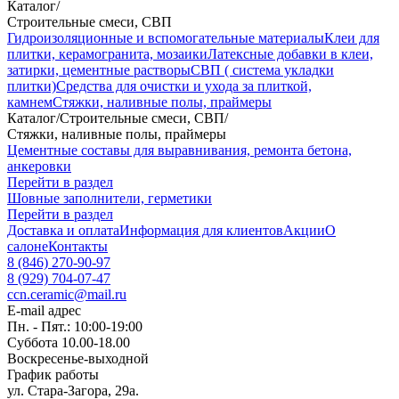
Каталог
/
Строительные смеси, СВП
Гидроизоляционные и вспомогательные материалы
Клеи для
плитки, керамогранита, мозаики
Латексные добавки в клеи,
затирки, цементные растворы
СВП ( система укладки
плитки)
Средства для очистки и ухода за плиткой,
камнем
Стяжки, наливные полы, праймеры
Каталог
/
Строительные смеси, СВП
/
Стяжки, наливные полы, праймеры
Цементные составы для выравнивания, ремонта бетона,
анкеровки
Перейти в раздел
Шовные заполнители, герметики
Перейти в раздел
Доставка и оплата
Информация для клиентов
Акции
О
салоне
Контакты
8 (846) 270-90-97
8 (929) 704-07-47
ccn.ceramic@mail.ru
E-mail адрес
Пн. - Пят.: 10:00-19:00
Суббота 10.00-18.00
Воскресенье-выходной
График работы
ул. Стара-Загора, 29а.