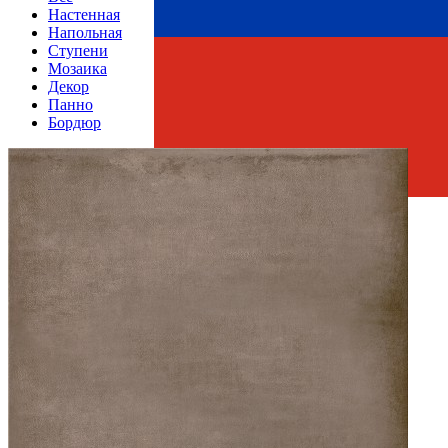
Настенная
Напольная
Ступени
Мозаика
Декор
Панно
Бордюр
Страна производства
Производитель
AZORI CERAMICA
Коллекция
Azori Ceramica ECLIPSE
Тип плитки
Бордюр настенный
Размеры
Размеры
6.2х50.5 см
Ширина
6.2 см
Длина
50.5 см
Свойства
Назначение
Ванная комната, Кухня
Материал
Керамика
Поверхность
Глянцевая/Полированная
Цвет
Многоцветный
Имитация поверхности
Пэчворк