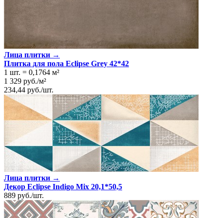
Лица плитки →
Плитка для пола Eclipse Grey 42*42
1 шт.
=
0,1764
м²
1 329
руб.
/
м²
234,44
руб.
/
шт.
Лица плитки →
Декор Eclipse Indigo Mix 20,1*50,5
889
руб.
/
шт.