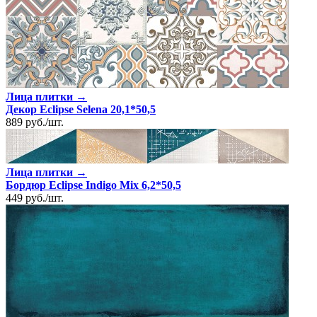
Лица плитки →
Декор Eclipse Selena 20,1*50,5
889
руб.
/
шт.
Лица плитки →
Бордюр Eclipse Indigo Mix 6,2*50,5
449
руб.
/
шт.