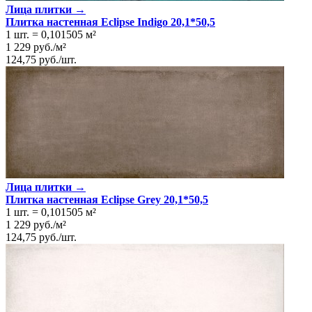
Лица плитки →
Плитка настенная Eclipse Indigo 20,1*50,5
1 шт.
=
0,101505
м²
1 229
руб.
/
м²
124,75
руб.
/
шт.
Лица плитки →
Плитка настенная Eclipse Grey 20,1*50,5
1 шт.
=
0,101505
м²
1 229
руб.
/
м²
124,75
руб.
/
шт.