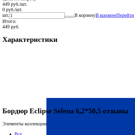
449
руб.
/
шт.
0
руб.
/
шт.
шт.
В корзину
В корзине
Перейти
Итого:
449 руб.
Характеристики
Бордюр Eclipse Selena 6,2*50,5 отзывы
Элементы коллекции
Все