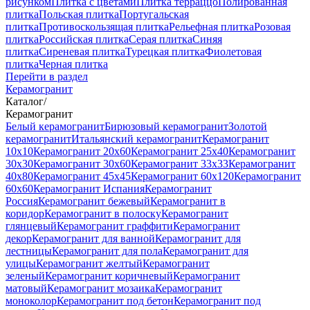
рисунком
Плитка с цветами
Плитка терраццо
Полированная
плитка
Польская плитка
Португальская
плитка
Противоскользящая плитка
Рельефная плитка
Розовая
плитка
Российская плитка
Серая плитка
Синяя
плитка
Сиреневая плитка
Турецкая плитка
Фиолетовая
плитка
Черная плитка
Перейти в раздел
Керамогранит
Каталог
/
Керамогранит
Белый керамогранит
Бирюзовый керамогранит
Золотой
керамогранит
Итальянский керамогранит
Керамогранит
10x10
Керамогранит 20x60
Керамогранит 25x40
Керамогранит
30x30
Керамогранит 30x60
Керамогранит 33x33
Керамогранит
40x80
Керамогранит 45x45
Керамогранит 60x120
Керамогранит
60x60
Керамогранит Испания
Керамогранит
Россия
Керамогранит бежевый
Керамогранит в
коридор
Керамогранит в полоску
Керамогранит
глянцевый
Керамогранит граффити
Керамогранит
декор
Керамогранит для ванной
Керамогранит для
лестницы
Керамогранит для пола
Керамогранит для
улицы
Керамогранит желтый
Керамогранит
зеленый
Керамогранит коричневый
Керамогранит
матовый
Керамогранит мозаика
Керамогранит
моноколор
Керамогранит под бетон
Керамогранит под