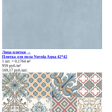
Лица плитки →
Плитка для пола Nuvola Aqua 42*42
1 шт.
=
0,1764
м²
959
руб.
/
м²
169,17
руб.
/
шт.