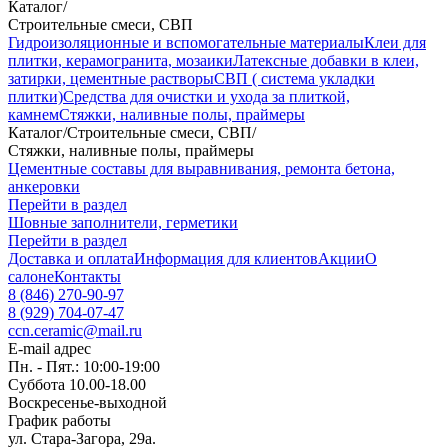
Каталог
/
Строительные смеси, СВП
Гидроизоляционные и вспомогательные материалы
Клеи для
плитки, керамогранита, мозаики
Латексные добавки в клеи,
затирки, цементные растворы
СВП ( система укладки
плитки)
Средства для очистки и ухода за плиткой,
камнем
Стяжки, наливные полы, праймеры
Каталог
/
Строительные смеси, СВП
/
Стяжки, наливные полы, праймеры
Цементные составы для выравнивания, ремонта бетона,
анкеровки
Перейти в раздел
Шовные заполнители, герметики
Перейти в раздел
Доставка и оплата
Информация для клиентов
Акции
О
салоне
Контакты
8 (846) 270-90-97
8 (929) 704-07-47
ccn.ceramic@mail.ru
E-mail адрес
Пн. - Пят.: 10:00-19:00
Суббота 10.00-18.00
Воскресенье-выходной
График работы
ул. Стара-Загора, 29а.