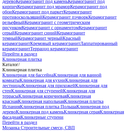
дерево
Керамогранит под камень
Керамогранит под
кирпич
Керамогранит под мрамор
Керамогранит под
обои
Керамогранит под паркет
Керамогранит
противоскользящий
Керамогранит пэчворк
Керамогранит
рельефный
Керамогранит с геометрическим
рисунком
Керамогранит с орнаментом
Керамогранит
серый
Керамогранит синий
Керамогранит
темный
Керамогранит черный
Красный
керамогранит
Кремовый керамогранит
Лаппатированный
керамогранит
Терраццо керамогранит
Перейти в раздел
Клинкерная плитка
Каталог
/
Клинкерная плитка
Клинкерная для бассейна
Клинкерная для ванной
комнаты
Клинкерная для кухни
Клинкерная для
лестницы
Клинкерная для прихожей
Клинкерная для
стен
Клинкерная для ступеней
Клинкерная для
террасы
Клинкерная коричневая
Клинкерная
красная
Клинкерная напольная
Клинкерная плитка
Испания
Клинкерная плитка Польша
Клинкерная под
дерево
Клинкерная под камень
Клинкерная серая
Клинкерная
фасадная
Клинкерные ступени
Перейти в раздел
Мозаика
Строительные смеси, СВП