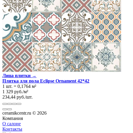
Лица плитки →
Плитка для пола Eclipse Ornament 42*42
1 шт.
=
0,1764
м²
1 329
руб.
/
м²
234,44
руб.
/
шт.
ceramikcentr.ru
© 2026
Компания
О салоне
Контакты