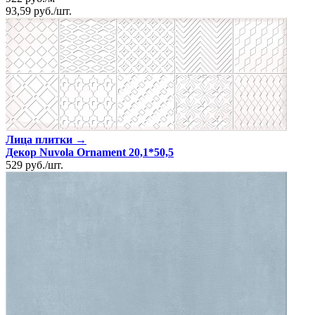
93,59
руб.
/
шт.
Лица плитки →
Декор Nuvola Ornament 20,1*50,5
529
руб.
/
шт.