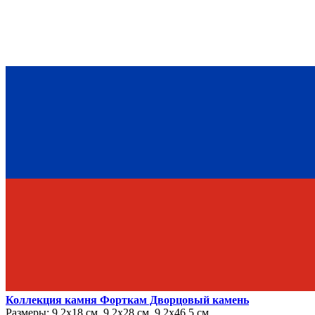
Коллекция камня Форткам Дворцовый камень
Размеры:
9.2х18 см, 9.2х28 см, 9.2х46.5 см