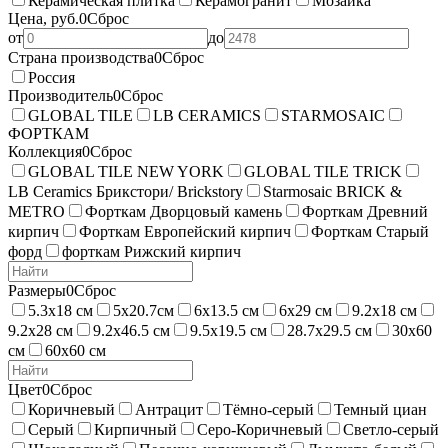
Керамическая плитка
Керамогранит
Мозаика
Цена, руб.
0
Сброс
от
до
Страна производства
0
Сброс
Россия
Производитель
0
Сброс
GLOBAL TILE
LB CERAMICS
STARMOSAIC
ФОРТКАМ
Коллекция
0
Сброс
GLOBAL TILE NEW YORK
GLOBAL TILE TRICK
LB Ceramics Брикстори/ Brickstory
Starmosaic BRICK &
METRO
Форткам Дворцовый камень
Форткам Древний
кирпич
Форткам Европейский кирпич
Форткам Старый
форд
форткам Рижский кирпич
Размеры
0
Сброс
5.3х18 см
5х20.7см
6х13.5 см
6х29 см
9.2х18 см
9.2х28 см
9.2х46.5 см
9.5х19.5 см
28.7х29.5 см
30х60
см
60х60 см
Цвет
0
Сброс
Коричневый
Антрацит
Тёмно-серый
Темный циан
Серый
Кирпичный
Серо-Коричневый
Светло-серый