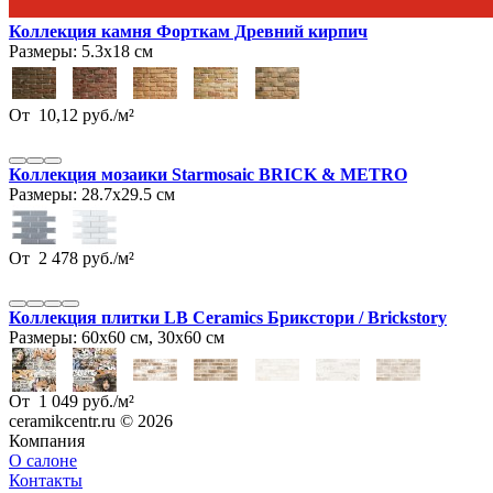
Коллекция камня Форткам Древний кирпич
Размеры:
5.3х18 см
От
10,12
руб.
/
м²
Коллекция мозаики Starmosaic BRICK & METRO
Размеры:
28.7х29.5 см
От
2 478
руб.
/
м²
Коллекция плитки LB Ceramics Брикстори / Brickstory
Размеры:
60х60 см, 30х60 см
От
1 049
руб.
/
м²
ceramikcentr.ru
© 2026
Компания
О салоне
Контакты