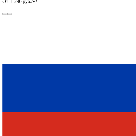
От
1 290
руб.
/
м²