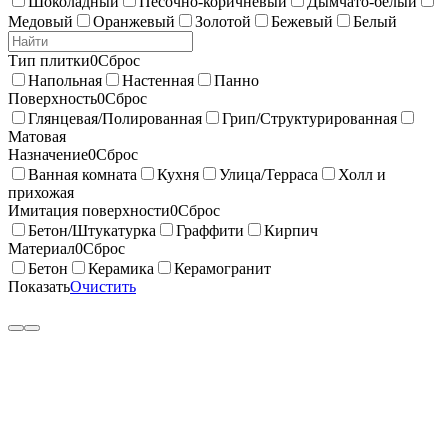
Шоколадный
Песочно-коричневый
Дымчато-белый
Медовый
Оранжевый
Золотой
Бежевый
Белый
Тип плитки
0
Сброс
Напольная
Настенная
Панно
Поверхность
0
Сброс
Глянцевая/Полированная
Грип/Структурированная
Матовая
Назначение
0
Сброс
Ванная комната
Кухня
Улица/Терраса
Холл и
прихожая
Имитация поверхности
0
Сброс
Бетон/Штукатурка
Граффити
Кирпич
Материал
0
Сброс
Бетон
Керамика
Керамогранит
Показать
Очистить