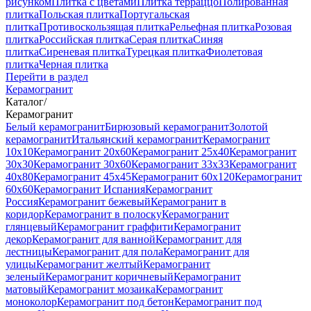
рисунком
Плитка с цветами
Плитка терраццо
Полированная
плитка
Польская плитка
Португальская
плитка
Противоскользящая плитка
Рельефная плитка
Розовая
плитка
Российская плитка
Серая плитка
Синяя
плитка
Сиреневая плитка
Турецкая плитка
Фиолетовая
плитка
Черная плитка
Перейти в раздел
Керамогранит
Каталог
/
Керамогранит
Белый керамогранит
Бирюзовый керамогранит
Золотой
керамогранит
Итальянский керамогранит
Керамогранит
10x10
Керамогранит 20x60
Керамогранит 25x40
Керамогранит
30x30
Керамогранит 30x60
Керамогранит 33x33
Керамогранит
40x80
Керамогранит 45x45
Керамогранит 60x120
Керамогранит
60x60
Керамогранит Испания
Керамогранит
Россия
Керамогранит бежевый
Керамогранит в
коридор
Керамогранит в полоску
Керамогранит
глянцевый
Керамогранит граффити
Керамогранит
декор
Керамогранит для ванной
Керамогранит для
лестницы
Керамогранит для пола
Керамогранит для
улицы
Керамогранит желтый
Керамогранит
зеленый
Керамогранит коричневый
Керамогранит
матовый
Керамогранит мозаика
Керамогранит
моноколор
Керамогранит под бетон
Керамогранит под