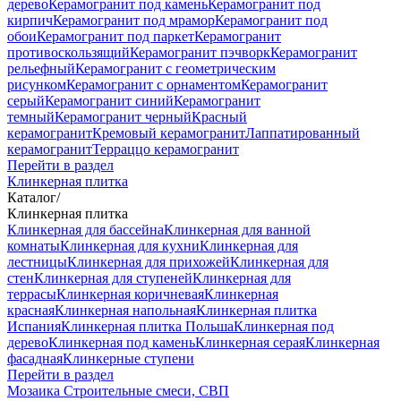
дерево
Керамогранит под камень
Керамогранит под
кирпич
Керамогранит под мрамор
Керамогранит под
обои
Керамогранит под паркет
Керамогранит
противоскользящий
Керамогранит пэчворк
Керамогранит
рельефный
Керамогранит с геометрическим
рисунком
Керамогранит с орнаментом
Керамогранит
серый
Керамогранит синий
Керамогранит
темный
Керамогранит черный
Красный
керамогранит
Кремовый керамогранит
Лаппатированный
керамогранит
Терраццо керамогранит
Перейти в раздел
Клинкерная плитка
Каталог
/
Клинкерная плитка
Клинкерная для бассейна
Клинкерная для ванной
комнаты
Клинкерная для кухни
Клинкерная для
лестницы
Клинкерная для прихожей
Клинкерная для
стен
Клинкерная для ступеней
Клинкерная для
террасы
Клинкерная коричневая
Клинкерная
красная
Клинкерная напольная
Клинкерная плитка
Испания
Клинкерная плитка Польша
Клинкерная под
дерево
Клинкерная под камень
Клинкерная серая
Клинкерная
фасадная
Клинкерные ступени
Перейти в раздел
Мозаика
Строительные смеси, СВП