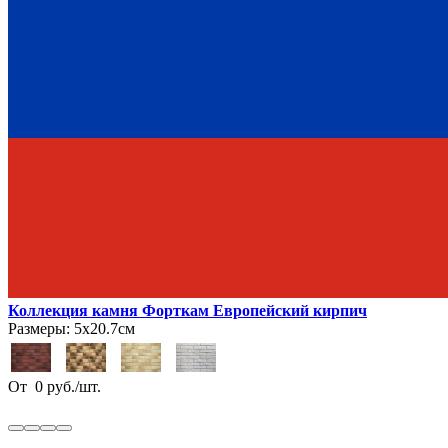
Коллекция камня Форткам Европейский кирпич
Размеры:
5х20.7см
От
0
руб.
/
шт.