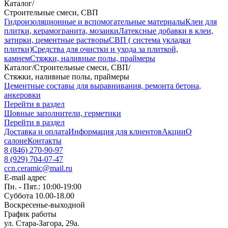
Каталог
/
Строительные смеси, СВП
Гидроизоляционные и вспомогательные материалы
Клеи для
плитки, керамогранита, мозаики
Латексные добавки в клеи,
затирки, цементные растворы
СВП ( система укладки
плитки)
Средства для очистки и ухода за плиткой,
камнем
Стяжки, наливные полы, праймеры
Каталог
/
Строительные смеси, СВП
/
Стяжки, наливные полы, праймеры
Цементные составы для выравнивания, ремонта бетона,
анкеровки
Перейти в раздел
Шовные заполнители, герметики
Перейти в раздел
Доставка и оплата
Информация для клиентов
Акции
О
салоне
Контакты
8 (846) 270-90-97
8 (929) 704-07-47
ccn.ceramic@mail.ru
E-mail адрес
Пн. - Пят.: 10:00-19:00
Суббота 10.00-18.00
Воскресенье-выходной
График работы
ул. Стара-Загора, 29а.