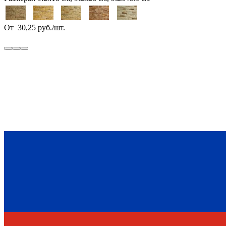
От
30,25
руб.
/
шт.