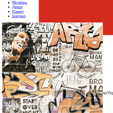
Мозаика
Декор
Панно
Бордюр
Страна производства
Производитель
LB CERAMICS
Коллекция
LB Ceramics Брикстори/ Brickstory
Тип плитки
Настенная
Размеры
Размеры
30х60 см
Толщина
8 мм
Ширина
30 см
Длина
60 см
Площадь в упаковке
1.44 кв. м.
Вес 1 упаковки
27.5 кг
Количество в коробке, шт.
8
Свойства
Назначение
Холл и прихожая, Ванная комната, Кухня, Улица/Те
Материал
Керамогранит
Поверхность
Рельефная
Цвет
Кирпичный
Имитация поверхности
Кирпич