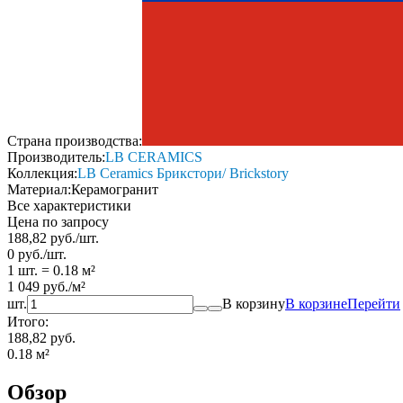
Страна производства:
Производитель:
LB CERAMICS
Коллекция:
LB Ceramics Брикстори/ Brickstory
Материал:
Керамогранит
Все характеристики
Цена по запросу
188,82
руб.
/
шт.
0
руб.
/
шт.
1 шт.
=
0.18
м²
1 049
руб.
/
м²
шт.
В корзину
В корзине
Перейти
Итого:
188,82 руб.
0.18
м²
Обзор