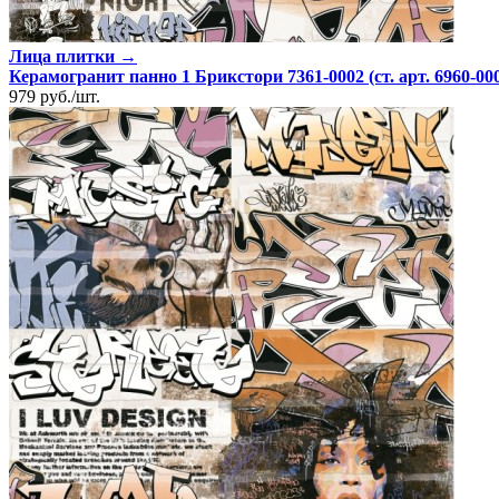
Лица плитки →
Керамогранит панно 1 Брикстори 7361-0002 (ст. арт. 6960-000
979
руб.
/
шт.