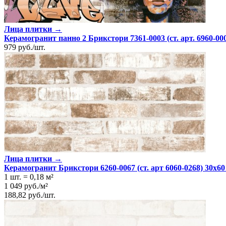
Лица плитки →
Керамогранит панно 2 Брикстори 7361-0003 (ст. арт. 6960-000
979
руб.
/
шт.
Лица плитки →
Керамогранит Брикстори 6260-0067 (ст. арт 6060-0268) 30х
1 шт.
=
0,18
м²
1 049
руб.
/
м²
188,82
руб.
/
шт.