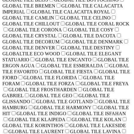
GLOBAL TILE BREMEN
GLOBAL TILE CALACATTA
IMPERIAL
GLOBAL TILE CALACATTA ROYAL
GLOBAL TILE CAMLIN
GLOBAL TILE CELINO
GLOBAL TILE CHILLOUT
GLOBAL TILE CORAL ROCK
GLOBAL TILE CORONA
GLOBAL TILE COSY
GLOBAL TILE CRYSTAL
GLOBAL TILE DACOTA
GLOBAL TILE DECORUM
GLOBAL TILE DENMARK
GLOBAL TILE DENVER
GLOBAL TILE DESTINY
GLOBALTILE ECO WOOD
GLOBAL TILE ELEGANT
STATUARIO
GLOBAL TILE ENCANTO
GLOBAL TILE
ERGON AGUA
GLOBAL TILE ESMERALDA
GLOBAL
TILE FAVORITO
GLOBAL TILE FIESTA
GLOBAL TILE
FJORD
GLOBAL TILE FLORIDA
GLOBAL TILE
FORAM
GLOBAL TILE FORZA
GLOBAL TILE FREYA
GLOBAL TILE FROSTHARDEN
GLOBAL TILE
GABRIEL
GLOBAL TILE GEO
GLOBAL TILE
GLISSANDO
GLOBAL TILE GOTLAND
GLOBAL TILE
HAMBURG
GLOBAL TILE HARMONY
GLOBAL TILE
HIT
GLOBAL TILE INDIGO
GLOBAL TILE ISFAHAN
GLOBAL TILE KLAIPEDA
GLOBAL TILE KOLAN
GLOBAL TILE KORINTHOS
GLOBAL TILE LAKESIDE
GLOBAL TILE LAURENT
GLOBAL TILE LAVINA