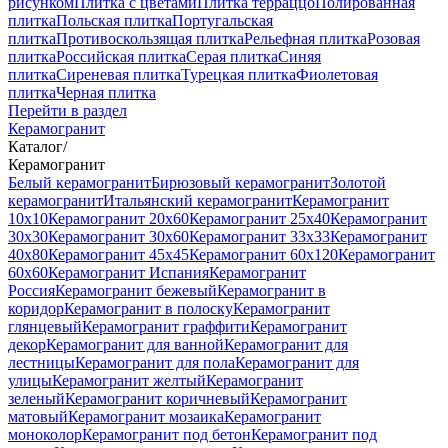
рисунком
Плитка с цветами
Плитка терраццо
Полированная
плитка
Польская плитка
Португальская
плитка
Противоскользящая плитка
Рельефная плитка
Розовая
плитка
Российская плитка
Серая плитка
Синяя
плитка
Сиреневая плитка
Турецкая плитка
Фиолетовая
плитка
Черная плитка
Перейти в раздел
Керамогранит
Каталог
/
Керамогранит
Белый керамогранит
Бирюзовый керамогранит
Золотой
керамогранит
Итальянский керамогранит
Керамогранит
10x10
Керамогранит 20x60
Керамогранит 25x40
Керамогранит
30x30
Керамогранит 30x60
Керамогранит 33x33
Керамогранит
40x80
Керамогранит 45x45
Керамогранит 60x120
Керамогранит
60x60
Керамогранит Испания
Керамогранит
Россия
Керамогранит бежевый
Керамогранит в
коридор
Керамогранит в полоску
Керамогранит
глянцевый
Керамогранит граффити
Керамогранит
декор
Керамогранит для ванной
Керамогранит для
лестницы
Керамогранит для пола
Керамогранит для
улицы
Керамогранит желтый
Керамогранит
зеленый
Керамогранит коричневый
Керамогранит
матовый
Керамогранит мозаика
Керамогранит
моноколор
Керамогранит под бетон
Керамогранит под