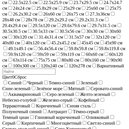
см
22.5х22.5 см
22.5х25.9 см
23.7х29.5 см
24.7х24.7
см
24х24 см
25.8х29 см
25х29 см
25х60 см
25х75
см
26.2х30.2 см
26х60 см
26х75 см
27.3х36см
28х48 см
28х78 см
29.2х29.2 см
29.2х31.3 см
29.4х29.4 см
29.5х120 см
29.6х79.6 см
29.7х31.5 см
30.5х30.5 см
30.5х33 см
30.5х56 см
30х30 см
30х60
см
30х120 см
31.4х31.4 см
31.5х57 см
32х120 см
40х80 см
40х120 см
45.2х45.2 см
45х45 см
45х90 см
49.1х49.1 см
56.4х56.4 см
59.8х59.8 см
59.8х119.8 см
59.9х120 см
59х59 см
59х119 см
60х60 см
60х120
см
63х114 см
75х75 см
80х80 см
80х160 см
90х90
см
100х300 см
120х240 см
120х278 см
Вариативный
Цвет
0
Сброс
Синий
Черный
Темно-синий
Зеленый
Сине-зеленый
Зелёное море
Мятный
Серовато-синий
Аквамариновый
Серо-зеленый
Желто-зеленый
Небесно-голубой
Железно-серый
Кофейный
Терракотовый
Коричневый
Синяя сталь
Полуночный синий
Антрацит
Тёмно-серый
Темный циан
Глиняный коричневый
Оливковый
Серый
Кирпичный
Многоцветный
Светло-синий
Светло-стальной синий
Серо-Коричневый