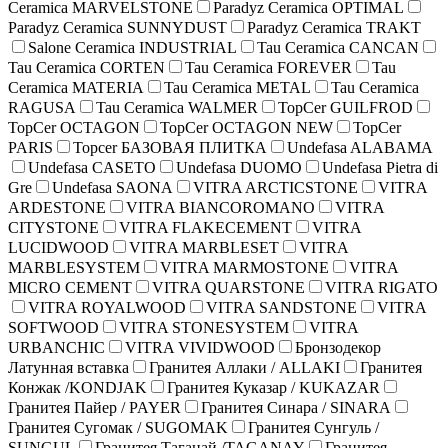
Ceramica MARVELSTONE
Paradyz Ceramica OPTIMAL
Paradyz Ceramica SUNNYDUST
Paradyz Ceramica TRAKT
Salone Ceramica INDUSTRIAL
Tau Ceramica CANCAN
Tau Ceramica CORTEN
Tau Ceramica FOREVER
Tau
Ceramica MATERIA
Tau Ceramica METAL
Tau Ceramica
RAGUSA
Tau Ceramica WALMER
TopCer GUILFROD
TopCer OCTAGON
TopCer OCTAGON NEW
TopCer
PARIS
Topcer БAЗОВАЯ ПЛИТКА
Undefasa ALABAMA
Undefasa CASETO
Undefasa DUOMO
Undefasa Pietra di
Gre
Undefasa SAONA
VITRA ARCTICSTONE
VITRA
ARDESTONE
VITRA BIANCOROMANO
VITRA
CITYSTONE
VITRA FLAKECEMENT
VITRA
LUCIDWOOD
VITRA MARBLESET
VITRA
MARBLESYSTEM
VITRA MARMOSTONE
VITRA
MICRO CEMENT
VITRA QUARSTONE
VITRA RIGATO
VITRA ROYALWOOD
VITRA SANDSTONE
VITRA
SOFTWOOD
VITRA STONESYSTEM
VITRA
URBANCHIC
VITRA VIVIDWOOD
Бронзодекор
Латунная вставка
Гранитея Аллаки / ALLAKI
Гранитея
Конжак /KONDJAK
Гранитея Куказар / KUKAZAR
Гранитея Пайер / PAYER
Гранитея Синара / SINARA
Гранитея Сугомак / SUGOMAK
Гранитея Сунгуль /
SUNGUL
Гранитея Таганай /TAGANAY
Гранитея