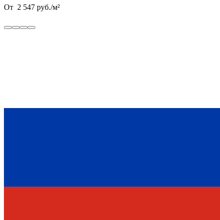
От
2 547
руб.
/
м²