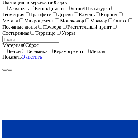
Имитация поверхности
0
Сброс
Акварель
Бетон/Цемент
Бетон/Штукатурка
Геометрия
Граффити
Дерево
Камень
Кирпич
Металл
Микроцемент
Моноколор
Мрамор
Оникс
Песчаные дюны
Пэчворк
Растительный принт
Состаренная
Терраццо
Узоры
Материал
0
Сброс
Бетон
Керамика
Керамогранит
Металл
Показать
Очистить