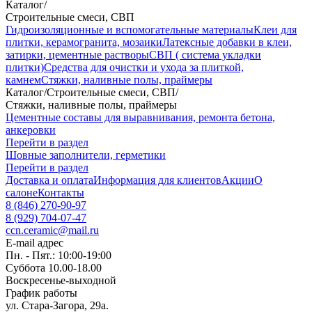
Каталог
/
Строительные смеси, СВП
Гидроизоляционные и вспомогательные материалы
Клеи для
плитки, керамогранита, мозаики
Латексные добавки в клеи,
затирки, цементные растворы
СВП ( система укладки
плитки)
Средства для очистки и ухода за плиткой,
камнем
Стяжки, наливные полы, праймеры
Каталог
/
Строительные смеси, СВП
/
Стяжки, наливные полы, праймеры
Цементные составы для выравнивания, ремонта бетона,
анкеровки
Перейти в раздел
Шовные заполнители, герметики
Перейти в раздел
Доставка и оплата
Информация для клиентов
Акции
О
салоне
Контакты
8 (846) 270-90-97
8 (929) 704-07-47
ccn.ceramic@mail.ru
E-mail адрес
Пн. - Пят.: 10:00-19:00
Суббота 10.00-18.00
Воскресенье-выходной
График работы
ул. Стара-Загора, 29а.