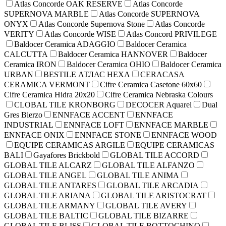
Atlas Concorde OAK RESERVE
Atlas Concorde
SUPERNOVA MARBLE
Atlas Concorde SUPERNOVA
ONYX
Atlas Concorde Supernova Stone
Atlas Concorde
VERITY
Atlas Concorde WISE
Atlas Concord PRIVILEGE
Baldocer Ceramica ADAGGIO
Baldocer Ceramica
CALCUTTA
Baldocer Ceramica HANNOVER
Baldocer
Ceramica IRON
Baldocer Ceramica OHIO
Baldocer Ceramica
URBAN
BESTILE АТЛАС HEXA
CERACASA
CERAMICA VERMONT
Cifre Ceramica Casetone 60x60
Cifre Ceramica Hidra 20x20
Cifre Ceramica Nebraska Colours
CLOBAL TILE KRONBORG
DECOCER Aquarel
Dual
Gres Bierzo
ENNFACE ACCENT
ENNFACE
INDUSTRIAL
ENNFACE LOFT
ENNFACE MARBLE
ENNFACE ONIX
ENNFACE STONE
ENNFACE WOOD
EQUIPE CERAMICAS ARGILE
EQUIPE CERAMICAS
BALI
Gayafores Brickbold
GLOBAL TILE ACCORD
GLOBAL TILE ALCARZ
GLOBAL TILE ALFANZO
GLOBAL TILE ANGEL
GLOBAL TILE ANIMA
GLOBAL TILE ANTARES
GLOBAL TILE ARCADIA
GLOBAL TILE ARIANA
GLOBAL TILE ARISTOCRAT
GLOBAL TILE ARMANY
GLOBAL TILE AVERY
GLOBAL TILE BALTIC
GLOBAL TILE BIZARRE
GLOBAL TILE BLISS
GLOBAL TILE BOTTOCHINO