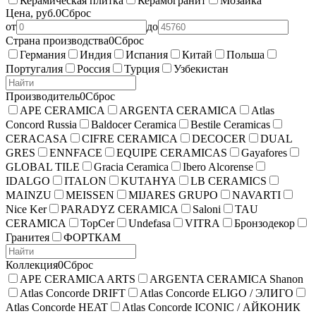
Керамическая плитка
Керамогранит
Мозаика
Цена, руб.
0
Сброс
от
до
Страна производства
0
Сброс
Германия
Индия
Испания
Китай
Польша
Португалия
Россия
Турция
Узбекистан
Производитель
0
Сброс
APE CERAMICA
ARGENTA CERAMICA
Atlas
Concord Russia
Baldocer Ceramica
Bestile Ceramicas
CERACASA
CIFRE CERAMICA
DECOCER
DUAL
GRES
ENNFACE
EQUIPE CERAMICAS
Gayafores
GLOBAL TILE
Gracia Ceramica
Ibero Alcorense
IDALGO
ITALON
KUTAHYA
LB CERAMICS
MAINZU
MEISSEN
MIJARES GRUPO
NAVARTI
Nice Ker
PARADYZ CERAMICA
Saloni
TAU
CERAMICA
TopCer
Undefasa
VITRA
Бронзодекор
Гранитея
ФОРТКАМ
Коллекция
0
Сброс
APE CERAMICA ARTS
ARGENTA CERAMICA Shanon
Atlas Concorde DRIFT
Atlas Concorde ELIGO / ЭЛИГО
Atlas Concorde HEAT
Atlas Concorde ICONIC / АЙКОНИК