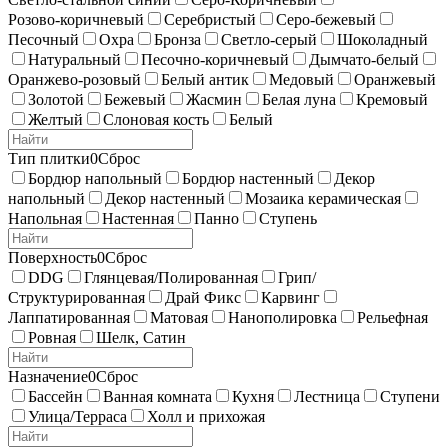
Розово-коричневый
Серебристый
Серо-бежевый
Песочный
Охра
Бронза
Светло-серый
Шоколадный
Натуральный
Песочно-коричневый
Дымчато-белый
Оранжево-розовый
Белый антик
Медовый
Оранжевый
Золотой
Бежевый
Жасмин
Белая луна
Кремовый
Желтый
Слоновая кость
Белый
Тип плитки
0
Сброс
Бордюр напольный
Бордюр настенный
Декор
напольный
Декор настенный
Мозаика керамическая
Напольная
Настенная
Панно
Ступень
Поверхность
0
Сброс
DDG
Глянцевая/Полированная
Грип/
Структурированная
Драй Фикс
Карвинг
Лаппатированная
Матовая
Нанополировка
Рельефная
Ровная
Шелк, Сатин
Назначение
0
Сброс
Бассейн
Ванная комната
Кухня
Лестница
Ступени
Улица/Терраса
Холл и прихожая