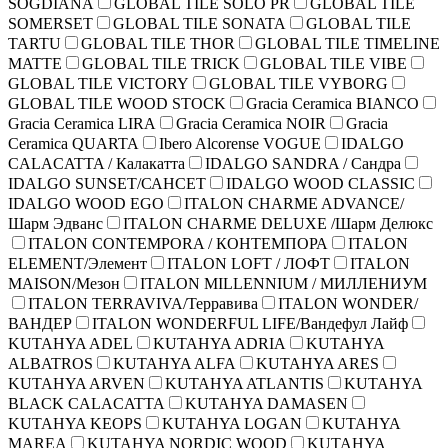
SOGDIANA
GLOBAL TILE SOLO PR
GLOBAL TILE
SOMERSET
GLOBAL TILE SONATA
GLOBAL TILE
TARTU
GLOBAL TILE THOR
GLOBAL TILE TIMELINE
MATTE
GLOBAL TILE TRICK
GLOBAL TILE VIBE
GLOBAL TILE VICTORY
GLOBAL TILE VYBORG
GLOBAL TILE WOOD STOCK
Gracia Ceramica BIANCO
Gracia Ceramica LIRA
Gracia Ceramica NOIR
Gracia
Ceramica QUARTA
Ibero Alcorense VOGUE
IDALGO
CALACATTA / Калакатта
IDALGO SANDRA / Сандра
IDALGO SUNSET/САНСЕТ
IDALGO WOOD CLASSIC
IDALGO WOOD EGO
ITALON CHARME ADVANCE/
Шарм Эдванс
ITALON CHARME DELUXE /Шарм Делюкс
ITALON CONTEMPORA / КОНТЕМПОРА
ITALON
ELEMENT/Элемент
ITALON LOFT / ЛОФТ
ITALON
MAISON/Мезон
ITALON MILLENNIUM / МИЛЛЕНИУМ
ITALON TERRAVIVA/Терравива
ITALON WONDER/
ВАНДЕР
ITALON WONDERFUL LIFE/Вандефул Лайф
KUTAHYA ADEL
KUTAHYA ADRIA
KUTAHYA
ALBATROS
KUTAHYA ALFA
KUTAHYA ARES
KUTAHYA ARVEN
KUTAHYA ATLANTIS
KUTAHYA
BLACK CALACATTA
KUTAHYA DAMASEN
KUTAHYA KEOPS
KUTAHYA LOGAN
KUTAHYA
MAREA
KUTAHYA NORDIC WOOD
KUTAHYA