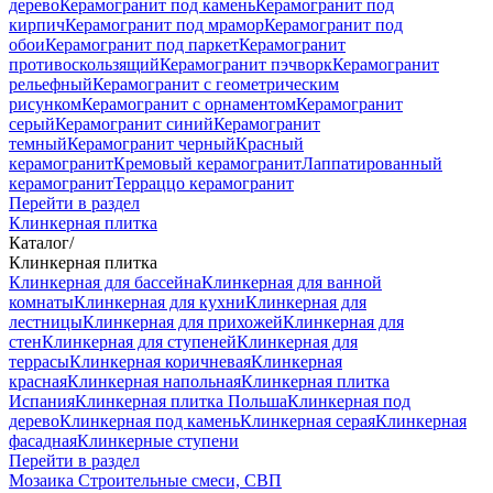
дерево
Керамогранит под камень
Керамогранит под
кирпич
Керамогранит под мрамор
Керамогранит под
обои
Керамогранит под паркет
Керамогранит
противоскользящий
Керамогранит пэчворк
Керамогранит
рельефный
Керамогранит с геометрическим
рисунком
Керамогранит с орнаментом
Керамогранит
серый
Керамогранит синий
Керамогранит
темный
Керамогранит черный
Красный
керамогранит
Кремовый керамогранит
Лаппатированный
керамогранит
Терраццо керамогранит
Перейти в раздел
Клинкерная плитка
Каталог
/
Клинкерная плитка
Клинкерная для бассейна
Клинкерная для ванной
комнаты
Клинкерная для кухни
Клинкерная для
лестницы
Клинкерная для прихожей
Клинкерная для
стен
Клинкерная для ступеней
Клинкерная для
террасы
Клинкерная коричневая
Клинкерная
красная
Клинкерная напольная
Клинкерная плитка
Испания
Клинкерная плитка Польша
Клинкерная под
дерево
Клинкерная под камень
Клинкерная серая
Клинкерная
фасадная
Клинкерные ступени
Перейти в раздел
Мозаика
Строительные смеси, СВП