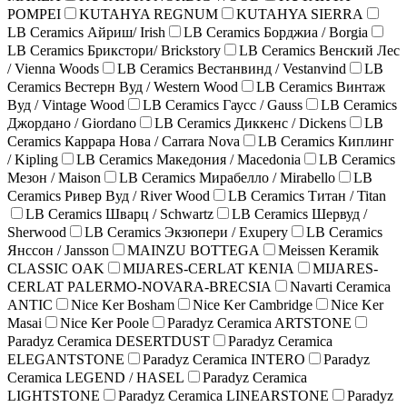
POMPEI
KUTAHYA REGNUM
KUTAHYA SIERRA
LB Ceramics Айриш/ Irish
LB Ceramics Борджиа / Borgia
LB Ceramics Брикстори/ Brickstory
LB Ceramics Венский Лес
/ Vienna Woods
LB Ceramics Вестанвинд / Vestanvind
LB
Ceramics Вестерн Вуд / Western Wood
LB Ceramics Винтаж
Вуд / Vintage Wood
LB Ceramics Гаусс / Gauss
LB Ceramics
Джордано / Giordano
LB Ceramics Диккенс / Dickens
LB
Ceramics Каррара Нова / Carrara Nova
LB Ceramics Киплинг
/ Kipling
LB Ceramics Македония / Macedonia
LB Ceramics
Мезон / Maison
LB Ceramics Мирабелло / Mirabello
LB
Ceramics Ривер Вуд / River Wood
LB Ceramics Титан / Titan
LB Ceramics Шварц / Schwartz
LB Ceramics Шервуд /
Sherwood
LB Ceramics Экзюпери / Exupery
LB Ceramics
Янссон / Jansson
MAINZU BOTTEGA
Meissen Keramik
CLASSIC OAK
MIJARES-CERLAT KENIA
MIJARES-
CERLAT PALERMO-NOVARA-BRECSIA
Navarti Ceramica
ANTIC
Nice Ker Bosham
Nice Ker Cambridge
Nice Ker
Masai
Nice Ker Poole
Paradyz Ceramica ARTSTONE
Paradyz Ceramica DESERTDUST
Paradyz Ceramica
ELEGANTSTONE
Paradyz Ceramica INTERO
Paradyz
Ceramica LEGEND / HASEL
Paradyz Ceramica
LIGHTSTONE
Paradyz Ceramica LINEARSTONE
Paradyz