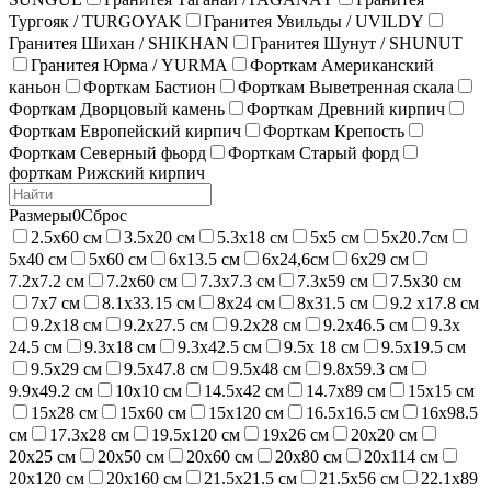
Тургояк / TURGOYAK
Гранитея Увильды / UVILDY
Гранитея Шихан / SHIKHAN
Гранитея Шунут / SHUNUT
Гранитея Юрма / YURMA
Форткам Американский
каньон
Форткам Бастион
Форткам Выветренная скала
Форткам Дворцовый камень
Форткам Древний кирпич
Форткам Европейский кирпич
Форткам Крепость
Форткам Северный фьорд
Форткам Старый форд
форткам Рижский кирпич
Размеры
0
Сброс
2.5х60 см
3.5х20 см
5.3х18 см
5х5 см
5х20.7см
5х40 см
5х60 см
6х13.5 см
6х24,6см
6х29 см
7.2х7.2 см
7.2х60 см
7.3х7.3 см
7.3х59 см
7.5х30 см
7х7 см
8.1х33.15 см
8х24 см
8х31.5 см
9.2 x17.8 см
9.2х18 см
9.2х27.5 см
9.2х28 см
9.2х46.5 см
9.3x
24.5 см
9.3х18 см
9.3х42.5 см
9.5x 18 см
9.5х19.5 см
9.5х29 см
9.5х47.8 см
9.5х48 см
9.8х59.3 см
9.9х49.2 см
10х10 см
14.5х42 см
14.7х89 см
15х15 см
15х28 см
15х60 см
15х120 см
16.5х16.5 см
16х98.5
см
17.3х28 см
19.5х120 см
19х26 см
20х20 см
20х25 см
20х50 см
20х60 см
20х80 см
20х114 см
20х120 см
20х160 см
21.5х21.5 см
21.5х56 см
22.1х89