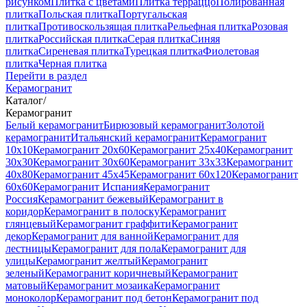
рисунком
Плитка с цветами
Плитка терраццо
Полированная
плитка
Польская плитка
Португальская
плитка
Противоскользящая плитка
Рельефная плитка
Розовая
плитка
Российская плитка
Серая плитка
Синяя
плитка
Сиреневая плитка
Турецкая плитка
Фиолетовая
плитка
Черная плитка
Перейти в раздел
Керамогранит
Каталог
/
Керамогранит
Белый керамогранит
Бирюзовый керамогранит
Золотой
керамогранит
Итальянский керамогранит
Керамогранит
10x10
Керамогранит 20x60
Керамогранит 25x40
Керамогранит
30x30
Керамогранит 30x60
Керамогранит 33x33
Керамогранит
40x80
Керамогранит 45x45
Керамогранит 60x120
Керамогранит
60x60
Керамогранит Испания
Керамогранит
Россия
Керамогранит бежевый
Керамогранит в
коридор
Керамогранит в полоску
Керамогранит
глянцевый
Керамогранит граффити
Керамогранит
декор
Керамогранит для ванной
Керамогранит для
лестницы
Керамогранит для пола
Керамогранит для
улицы
Керамогранит желтый
Керамогранит
зеленый
Керамогранит коричневый
Керамогранит
матовый
Керамогранит мозаика
Керамогранит
моноколор
Керамогранит под бетон
Керамогранит под