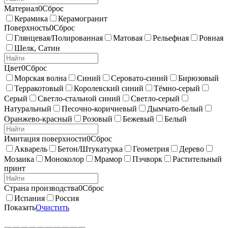
Материал
0
Сброс
Керамика
Керамогранит
Поверхность
0
Сброс
Глянцевая/Полированная
Матовая
Рельефная
Ровная
Шелк, Сатин
Цвет
0
Сброс
Морская волна
Синий
Серовато-синий
Бирюзовый
Терракотовый
Королевский синий
Тёмно-серый
Серый
Светло-стальной синий
Светло-серый
Натуральный
Песочно-коричневый
Дымчато-белый
Оранжево-красный
Розовый
Бежевый
Белый
Имитация поверхности
0
Сброс
Акварель
Бетон/Штукатурка
Геометрия
Дерево
Мозаика
Моноколор
Мрамор
Пэчворк
Растительный
принт
Страна производства
0
Сброс
Испания
Россия
Показать
Очистить