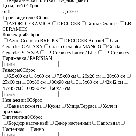
Керамическая плитка
Керамогранит
Цена, руб.
0
Сброс
от
до
Производитель
0
Сброс
AZORI CERAMICA
DECOCER
Gracia Ceramica
LB
CERAMICS
Коллекция
0
Сброс
Azori Ceramica BRICKS
DECOCER Aquarel
Gracia
Ceramica GALAXY
Gracia Ceramica MANGO
Gracia
Ceramica STAZIA
LB Ceramics Блисс / Bliss
LB Ceramics
Парижанка / PARISIAN
Размеры
0
Сброс
6.5х60 см
6х60 см
7.5х60 см
20х20 см
20х60 см
25х60 см
30х60 см
30х90 см
31.5х63 см
42х42 см
45х45 см
60х60 см
60х75 см
Назначение
0
Сброс
Ванная комната
Кухня
Улица/Терраса
Холл и
прихожая
Тип плитки
0
Сброс
Бордюр настенный
Декор настенный
Напольная
Настенная
Панно