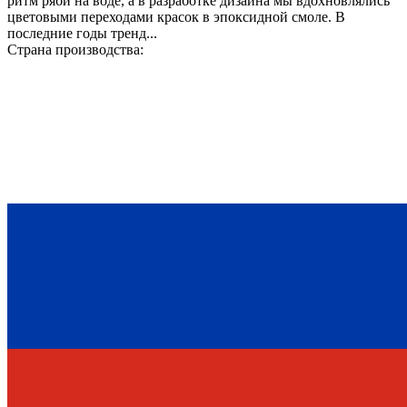
ритм ряби на воде, а в разработке дизайна мы вдохновлялись
цветовыми переходами красок в эпоксидной смоле. В
последние годы тренд...
Страна производства: