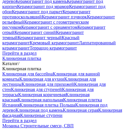
дерево
Керамогранит под камень
Керамогранит под
кирпич
Керамогранит под мрамор
Керамогранит под
обои
Керамогранит под паркет
Керамогранит
противоскользящий
Керамогранит пэчворк
Керамогранит
рельефный
Керамогранит с геометрическим
рисунком
Керамогранит с орнаментом
Керамогранит
серый
Керамогранит синий
Керамогранит
темный
Керамогранит черный
Красный
керамогранит
Кремовый керамогранит
Лаппатированный
керамогранит
Терраццо керамогранит
Перейти в раздел
Клинкерная плитка
Каталог
/
Клинкерная плитка
Клинкерная для бассейна
Клинкерная для ванной
комнаты
Клинкерная для кухни
Клинкерная для
лестницы
Клинкерная для прихожей
Клинкерная для
стен
Клинкерная для ступеней
Клинкерная для
террасы
Клинкерная коричневая
Клинкерная
красная
Клинкерная напольная
Клинкерная плитка
Испания
Клинкерная плитка Польша
Клинкерная под
дерево
Клинкерная под камень
Клинкерная серая
Клинкерная
фасадная
Клинкерные ступени
Перейти в раздел
Мозаика
Строительные смеси, СВП