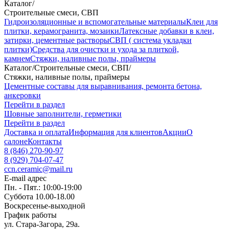
Каталог
/
Строительные смеси, СВП
Гидроизоляционные и вспомогательные материалы
Клеи для
плитки, керамогранита, мозаики
Латексные добавки в клеи,
затирки, цементные растворы
СВП ( система укладки
плитки)
Средства для очистки и ухода за плиткой,
камнем
Стяжки, наливные полы, праймеры
Каталог
/
Строительные смеси, СВП
/
Стяжки, наливные полы, праймеры
Цементные составы для выравнивания, ремонта бетона,
анкеровки
Перейти в раздел
Шовные заполнители, герметики
Перейти в раздел
Доставка и оплата
Информация для клиентов
Акции
О
салоне
Контакты
8 (846) 270-90-97
8 (929) 704-07-47
ccn.ceramic@mail.ru
E-mail адрес
Пн. - Пят.: 10:00-19:00
Суббота 10.00-18.00
Воскресенье-выходной
График работы
ул. Стара-Загора, 29а.