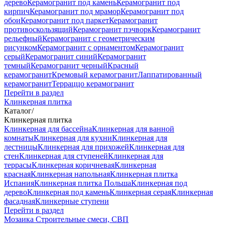
дерево
Керамогранит под камень
Керамогранит под
кирпич
Керамогранит под мрамор
Керамогранит под
обои
Керамогранит под паркет
Керамогранит
противоскользящий
Керамогранит пэчворк
Керамогранит
рельефный
Керамогранит с геометрическим
рисунком
Керамогранит с орнаментом
Керамогранит
серый
Керамогранит синий
Керамогранит
темный
Керамогранит черный
Красный
керамогранит
Кремовый керамогранит
Лаппатированный
керамогранит
Терраццо керамогранит
Перейти в раздел
Клинкерная плитка
Каталог
/
Клинкерная плитка
Клинкерная для бассейна
Клинкерная для ванной
комнаты
Клинкерная для кухни
Клинкерная для
лестницы
Клинкерная для прихожей
Клинкерная для
стен
Клинкерная для ступеней
Клинкерная для
террасы
Клинкерная коричневая
Клинкерная
красная
Клинкерная напольная
Клинкерная плитка
Испания
Клинкерная плитка Польша
Клинкерная под
дерево
Клинкерная под камень
Клинкерная серая
Клинкерная
фасадная
Клинкерные ступени
Перейти в раздел
Мозаика
Строительные смеси, СВП