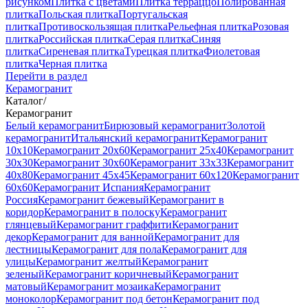
рисунком
Плитка с цветами
Плитка терраццо
Полированная
плитка
Польская плитка
Португальская
плитка
Противоскользящая плитка
Рельефная плитка
Розовая
плитка
Российская плитка
Серая плитка
Синяя
плитка
Сиреневая плитка
Турецкая плитка
Фиолетовая
плитка
Черная плитка
Перейти в раздел
Керамогранит
Каталог
/
Керамогранит
Белый керамогранит
Бирюзовый керамогранит
Золотой
керамогранит
Итальянский керамогранит
Керамогранит
10x10
Керамогранит 20x60
Керамогранит 25x40
Керамогранит
30x30
Керамогранит 30x60
Керамогранит 33x33
Керамогранит
40x80
Керамогранит 45x45
Керамогранит 60x120
Керамогранит
60x60
Керамогранит Испания
Керамогранит
Россия
Керамогранит бежевый
Керамогранит в
коридор
Керамогранит в полоску
Керамогранит
глянцевый
Керамогранит граффити
Керамогранит
декор
Керамогранит для ванной
Керамогранит для
лестницы
Керамогранит для пола
Керамогранит для
улицы
Керамогранит желтый
Керамогранит
зеленый
Керамогранит коричневый
Керамогранит
матовый
Керамогранит мозаика
Керамогранит
моноколор
Керамогранит под бетон
Керамогранит под