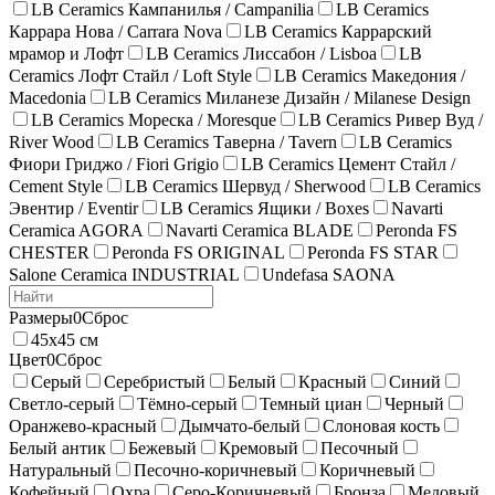
LB Ceramics Кампанилья / Campanilia
LB Ceramics
Каррара Нова / Carrara Nova
LB Ceramics Каррарский
мрамор и Лофт
LB Ceramics Лиссабон / Lisboa
LB
Ceramics Лофт Стайл / Loft Style
LB Ceramics Македония /
Macedonia
LB Ceramics Миланезе Дизайн / Milanese Design
LB Ceramics Мореска / Moresque
LB Ceramics Ривер Вуд /
River Wood
LB Ceramics Таверна / Tavern
LB Ceramics
Фиори Гриджо / Fiori Grigio
LB Ceramics Цемент Стайл /
Cement Style
LB Ceramics Шервуд / Sherwood
LB Ceramics
Эвентир / Eventir
LB Ceramics Ящики / Boxes
Navarti
Ceramica AGORA
Navarti Ceramica BLADE
Peronda FS
CHESTER
Peronda FS ORIGINAL
Peronda FS STAR
Salone Ceramica INDUSTRIAL
Undefasa SAONA
Размеры
0
Сброс
45х45 см
Цвет
0
Сброс
Серый
Серебристый
Белый
Красный
Синий
Светло-серый
Тёмно-серый
Темный циан
Черный
Оранжево-красный
Дымчато-белый
Слоновая кость
Белый антик
Бежевый
Кремовый
Песочный
Натуральный
Песочно-коричневый
Коричневый
Кофейный
Охра
Серо-Коричневый
Бронза
Медовый