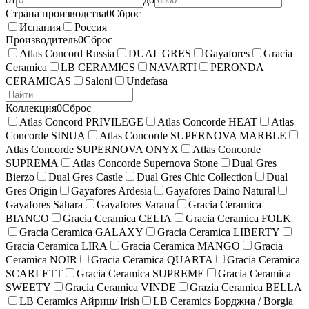
Страна производства
0
Сброс
Испания
Россия
Производитель
0
Сброс
Atlas Concord Russia
DUAL GRES
Gayafores
Gracia
Ceramica
LB CERAMICS
NAVARTI
PERONDA
CERAMICAS
Saloni
Undefasa
Коллекция
0
Сброс
Atlas Concord PRIVILEGE
Atlas Concorde HEAT
Atlas
Concorde SINUA
Atlas Concorde SUPERNOVA MARBLE
Atlas Concorde SUPERNOVA ONYX
Atlas Concorde
SUPREMA
Atlas Concorde Supernova Stone
Dual Gres
Bierzo
Dual Gres Castle
Dual Gres Chic Collection
Dual
Gres Origin
Gayafores Ardesia
Gayafores Daino Natural
Gayafores Sahara
Gayafores Varana
Gracia Ceramica
BIANCO
Gracia Ceramica CELIA
Gracia Ceramica FOLK
Gracia Ceramica GALAXY
Gracia Ceramica LIBERTY
Gracia Ceramica LIRA
Gracia Ceramica MANGO
Gracia
Ceramica NOIR
Gracia Ceramica QUARTA
Gracia Ceramica
SCARLETT
Gracia Ceramica SUPREME
Gracia Ceramica
SWEETY
Gracia Ceramica VINDE
Grazia Ceramica BELLA
LB Ceramics Айриш/ Irish
LB Ceramics Борджиа / Borgia