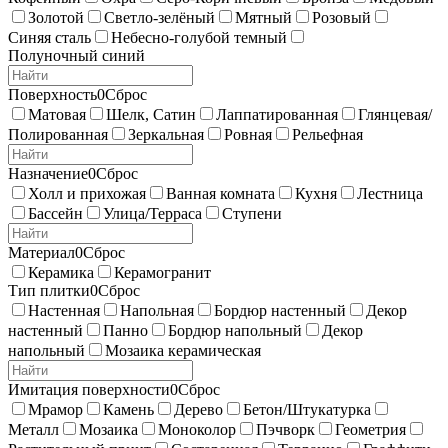
Золотой
Светло-зелёный
Мятный
Розовый
Синяя сталь
Небесно-голубой темный
Полуночный синий
Поверхность
0
Сброс
Матовая
Шелк, Сатин
Лаппатированная
Глянцевая/
Полированная
Зеркальная
Ровная
Рельефная
Назначение
0
Сброс
Холл и прихожая
Ванная комната
Кухня
Лестница
Бассейн
Улица/Терраса
Ступени
Материал
0
Сброс
Керамика
Керамогранит
Тип плитки
0
Сброс
Настенная
Напольная
Бордюр настенный
Декор
настенный
Панно
Бордюр напольный
Декор
напольный
Мозаика керамическая
Имитация поверхности
0
Сброс
Мрамор
Камень
Дерево
Бетон/Штукатурка
Металл
Мозаика
Моноколор
Пэчворк
Геометрия