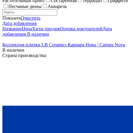
Растительный принт
Состаренная
Терраццо
Граффити
Песчаные дюны
Акварель
Показать
Очистить
Дата добавления
Название
Цена
Хиты продаж
Оценка покупателей
Дата
добавления
В наличии
Коллекция плитки LB Ceramics Каррара Нова / Carrara Nova
В наличии
Страна производства: