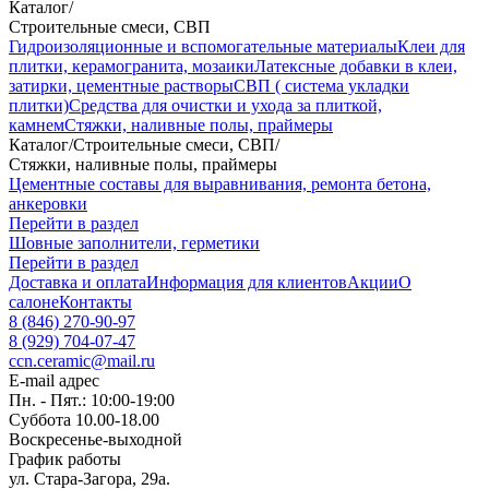
Каталог
/
Строительные смеси, СВП
Гидроизоляционные и вспомогательные материалы
Клеи для
плитки, керамогранита, мозаики
Латексные добавки в клеи,
затирки, цементные растворы
СВП ( система укладки
плитки)
Средства для очистки и ухода за плиткой,
камнем
Стяжки, наливные полы, праймеры
Каталог
/
Строительные смеси, СВП
/
Стяжки, наливные полы, праймеры
Цементные составы для выравнивания, ремонта бетона,
анкеровки
Перейти в раздел
Шовные заполнители, герметики
Перейти в раздел
Доставка и оплата
Информация для клиентов
Акции
О
салоне
Контакты
8 (846) 270-90-97
8 (929) 704-07-47
ccn.ceramic@mail.ru
E-mail адрес
Пн. - Пят.: 10:00-19:00
Суббота 10.00-18.00
Воскресенье-выходной
График работы
ул. Стара-Загора, 29а.