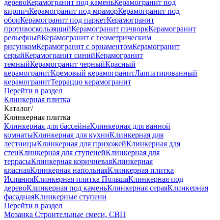
дерево
Керамогранит под камень
Керамогранит под
кирпич
Керамогранит под мрамор
Керамогранит под
обои
Керамогранит под паркет
Керамогранит
противоскользящий
Керамогранит пэчворк
Керамогранит
рельефный
Керамогранит с геометрическим
рисунком
Керамогранит с орнаментом
Керамогранит
серый
Керамогранит синий
Керамогранит
темный
Керамогранит черный
Красный
керамогранит
Кремовый керамогранит
Лаппатированный
керамогранит
Терраццо керамогранит
Перейти в раздел
Клинкерная плитка
Каталог
/
Клинкерная плитка
Клинкерная для бассейна
Клинкерная для ванной
комнаты
Клинкерная для кухни
Клинкерная для
лестницы
Клинкерная для прихожей
Клинкерная для
стен
Клинкерная для ступеней
Клинкерная для
террасы
Клинкерная коричневая
Клинкерная
красная
Клинкерная напольная
Клинкерная плитка
Испания
Клинкерная плитка Польша
Клинкерная под
дерево
Клинкерная под камень
Клинкерная серая
Клинкерная
фасадная
Клинкерные ступени
Перейти в раздел
Мозаика
Строительные смеси, СВП