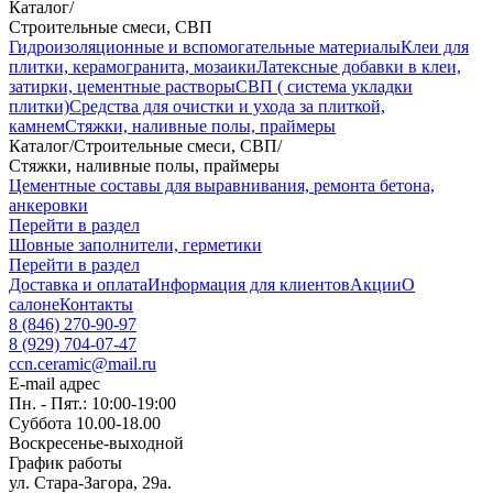
Каталог
/
Строительные смеси, СВП
Гидроизоляционные и вспомогательные материалы
Клеи для
плитки, керамогранита, мозаики
Латексные добавки в клеи,
затирки, цементные растворы
СВП ( система укладки
плитки)
Средства для очистки и ухода за плиткой,
камнем
Стяжки, наливные полы, праймеры
Каталог
/
Строительные смеси, СВП
/
Стяжки, наливные полы, праймеры
Цементные составы для выравнивания, ремонта бетона,
анкеровки
Перейти в раздел
Шовные заполнители, герметики
Перейти в раздел
Доставка и оплата
Информация для клиентов
Акции
О
салоне
Контакты
8 (846) 270-90-97
8 (929) 704-07-47
ccn.ceramic@mail.ru
E-mail адрес
Пн. - Пят.: 10:00-19:00
Суббота 10.00-18.00
Воскресенье-выходной
График работы
ул. Стара-Загора, 29а.