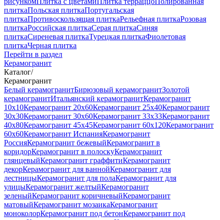
рисунком
Плитка с цветами
Плитка терраццо
Полированная
плитка
Польская плитка
Португальская
плитка
Противоскользящая плитка
Рельефная плитка
Розовая
плитка
Российская плитка
Серая плитка
Синяя
плитка
Сиреневая плитка
Турецкая плитка
Фиолетовая
плитка
Черная плитка
Перейти в раздел
Керамогранит
Каталог
/
Керамогранит
Белый керамогранит
Бирюзовый керамогранит
Золотой
керамогранит
Итальянский керамогранит
Керамогранит
10x10
Керамогранит 20x60
Керамогранит 25x40
Керамогранит
30x30
Керамогранит 30x60
Керамогранит 33x33
Керамогранит
40x80
Керамогранит 45x45
Керамогранит 60x120
Керамогранит
60x60
Керамогранит Испания
Керамогранит
Россия
Керамогранит бежевый
Керамогранит в
коридор
Керамогранит в полоску
Керамогранит
глянцевый
Керамогранит граффити
Керамогранит
декор
Керамогранит для ванной
Керамогранит для
лестницы
Керамогранит для пола
Керамогранит для
улицы
Керамогранит желтый
Керамогранит
зеленый
Керамогранит коричневый
Керамогранит
матовый
Керамогранит мозаика
Керамогранит
моноколор
Керамогранит под бетон
Керамогранит под