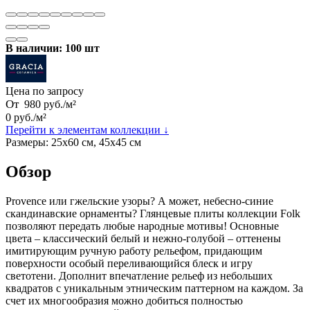
В наличии: 100 шт
Цена по запросу
От
980
руб.
/
м²
0
руб.
/
м²
Перейти к элементам коллекции ↓
Размеры:
25х60 см, 45х45 см
Обзор
Provence или гжельские узоры? А может, небесно-синие
скандинавские орнаменты? Глянцевые плиты коллекции Folk
позволяют передать любые народные мотивы! Основные
цвета – классический белый и нежно-голубой – оттенены
имитирующим ручную работу рельефом, придающим
поверхности особый переливающийся блеск и игру
светотени. Дополнит впечатление рельеф из небольших
квадратов с уникальным этническим паттерном на каждом. За
счет их многообразия можно добиться полностью