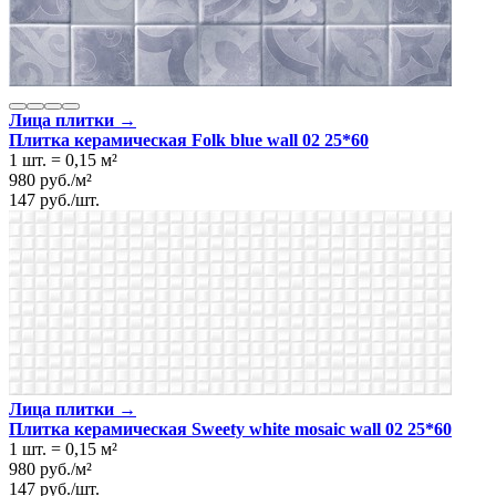
Лица плитки →
Плитка керамическая Folk blue wall 02 25*60
1 шт.
=
0,15
м²
980
руб.
/
м²
147
руб.
/
шт.
Лица плитки →
Плитка керамическая Sweety white mosaic wall 02 25*60
1 шт.
=
0,15
м²
980
руб.
/
м²
147
руб.
/
шт.