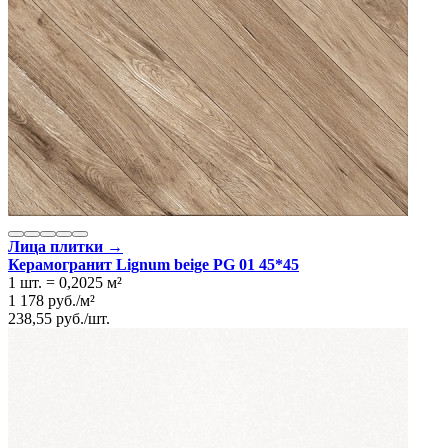
Лица плитки →
Керамогранит Lignum beige PG 01 45*45
1 шт.
=
0,2025
м²
1 178
руб.
/
м²
238,55
руб.
/
шт.