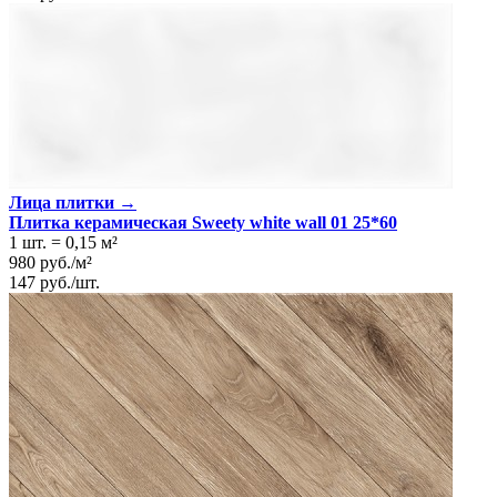
Лица плитки →
Плитка керамическая Sweety white wall 01 25*60
1 шт.
=
0,15
м²
980
руб.
/
м²
147
руб.
/
шт.