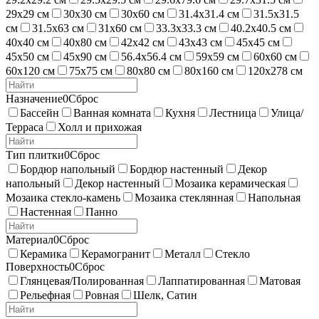
29х29 см
30х30 см
30х60 см
31.4х31.4 см
31.5х31.5
см
31.5х63 см
31х60 см
33.3х33.3 см
40.2х40.5 см
40х40 см
40х80 см
42х42 см
43х43 см
45х45 см
45х50 см
45х90 см
56.4х56.4 см
59х59 см
60х60 см
60х120 см
75х75 см
80х80 см
80х160 см
120х278 см
Назначение
0
Сброс
Бассейн
Ванная комната
Кухня
Лестница
Улица/
Терраса
Холл и прихожая
Тип плитки
0
Сброс
Бордюр напольный
Бордюр настенный
Декор
напольный
Декор настенный
Мозаика керамическая
Мозаика стекло-камень
Мозаика стеклянная
Напольная
Настенная
Панно
Материал
0
Сброс
Керамика
Керамогранит
Металл
Стекло
Поверхность
0
Сброс
Глянцевая/Полированная
Лаппатированная
Матовая
Рельефная
Ровная
Шелк, Сатин