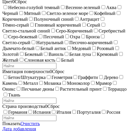
Цвет
0
Сброс
Небесно-голубой темный
Весенне-зеленый
Аква
Черный
Мятный
Светло-зеленое море
Кофейный
Коричневый
Полуночный синий
Антрацит
Тёмно-серый
Глиняный коричневый
Серый
Светло-стальной синий
Серо-Коричневый
Серебристый
Серо-бежевый
Песочный
Охра
Бронза
Светло-серый
Натуральный
Песочно-коричневый
Дымчато-белый
Белый антик
Медовый
Розовый
Золотой
Бежевый
Ваниль
Белая луна
Кремовый
Желтый
Слоновая кость
Белый
Имитация поверхности
0
Сброс
Бетон/Штукатурка
Геометрия
Граффити
Дерево
Камень
Металл
Мозаика
Моноколор
Мрамор
Оникс
Песчаные дюны
Растительный принт
Терраццо
Ткань
Страна производства
0
Сброс
Германия
Испания
Италия
Португалия
Россия
Показать
Очистить
Дата добавления