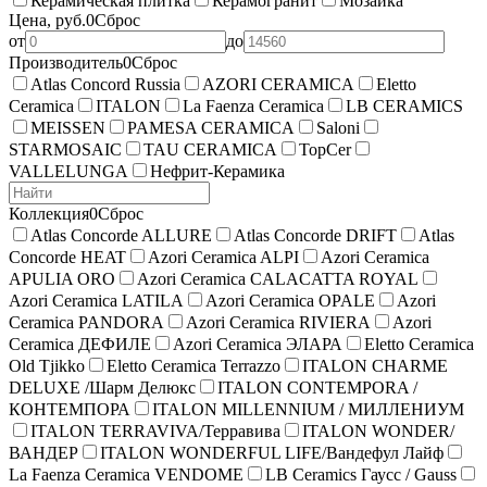
Керамическая плитка
Керамогранит
Мозаика
Цена, руб.
0
Сброс
от
до
Производитель
0
Сброс
Atlas Concord Russia
AZORI CERAMICA
Eletto
Ceramica
ITALON
La Faenza Ceramica
LB CERAMICS
MEISSEN
PAMESA CERAMICA
Saloni
STARMOSAIC
TAU CERAMICA
TopCer
VALLELUNGA
Нефрит-Керамика
Коллекция
0
Сброс
Atlas Concorde ALLURE
Atlas Concorde DRIFT
Atlas
Concorde HEAT
Azori Ceramica ALPI
Azori Ceramica
APULIA ORO
Azori Ceramica CALACATTA ROYAL
Azori Ceramica LATILA
Azori Ceramica OPALE
Azori
Ceramica PANDORA
Azori Ceramica RIVIERA
Azori
Ceramica ДЕФИЛЕ
Azori Ceramica ЭЛАРА
Eletto Ceramica
Old Tjikko
Eletto Ceramica Terrazzo
ITALON CHARME
DELUXE /Шарм Делюкс
ITALON CONTEMPORA /
КОНТЕМПОРА
ITALON MILLENNIUM / МИЛЛЕНИУМ
ITALON TERRAVIVA/Терравива
ITALON WONDER/
ВАНДЕР
ITALON WONDERFUL LIFE/Вандефул Лайф
La Faenza Ceramica VENDOME
LB Ceramics Гаусс / Gauss