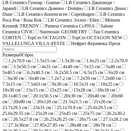
LB Ceramics Гуннар / Gunnar
LB Ceramics Джапанди /
Japandi
LB Ceramics Домино / Domino
LB Ceramics Дюна /
Dune
LB Ceramics Копенгаген / Copenhagen
LB Ceramics
Роса Рок / Rosa Rok
LB Ceramics Эллен / Ellen
Meissen
Keramik TRENDY
Pamesa Ceramica Cr.PISA
Salone
Ceramica CIVIC
Starmosaic GEOMETRY
Tau Ceramica
CORTEN
TopCer OCTAGON
TopCer OCTAGON NEW
VALLELUNGA VILLA d'ESTE
Нефрит-Керамика Преза
Размеры
0
Сброс
1.2х70.9 см
1.5х15 см
1.5х30 см
1.6х25 см
2.2х70.9
см
3.5х50.5 см
4х31 см
4х40 см
5х15 см
5х40 см
5х40.5 см
6.2х40.5 см
6.2х50.5 см
6.5х15 см
6х20 см
6х30 см
6х40 см
7.2х7.2 см
7.2х59 см
7.2х60 см
7.5х15 см
7.5х63 см
9х30 см
10.5х31 см
10х25 см
10х30 см
15х15 см
15х25 см
15х28 см
18х18 см
20.1х40.5 см
20.1х50.5 см
20х30 см
20х40 см
20х60
см
20х80 см
20х120 см
21.5х21.5 см
21х26 см
23.7х29.5 см
23х31 см
25.1х70.9 см
25.6х29.5 см
25.6х29.55 см
25х29 см
25х45 см
25х75 см
26.2х30.2
см
26.5х27.8 см
26.25х26.25 см
26х75 см
27.1х28.2 см
27.3х36см
27.85х27.85 см
28х48 см
28х78 см
29.2х29.2 см
29.5х29.5 см
29.6х79.6 см
29.7х31.5 см