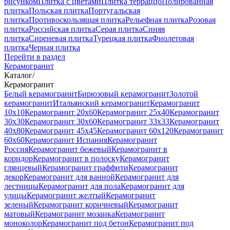
рисунком
Плитка с цветами
Плитка терраццо
Полированная
плитка
Польская плитка
Португальская
плитка
Противоскользящая плитка
Рельефная плитка
Розовая
плитка
Российская плитка
Серая плитка
Синяя
плитка
Сиреневая плитка
Турецкая плитка
Фиолетовая
плитка
Черная плитка
Перейти в раздел
Керамогранит
Каталог
/
Керамогранит
Белый керамогранит
Бирюзовый керамогранит
Золотой
керамогранит
Итальянский керамогранит
Керамогранит
10x10
Керамогранит 20x60
Керамогранит 25x40
Керамогранит
30x30
Керамогранит 30x60
Керамогранит 33x33
Керамогранит
40x80
Керамогранит 45x45
Керамогранит 60x120
Керамогранит
60x60
Керамогранит Испания
Керамогранит
Россия
Керамогранит бежевый
Керамогранит в
коридор
Керамогранит в полоску
Керамогранит
глянцевый
Керамогранит граффити
Керамогранит
декор
Керамогранит для ванной
Керамогранит для
лестницы
Керамогранит для пола
Керамогранит для
улицы
Керамогранит желтый
Керамогранит
зеленый
Керамогранит коричневый
Керамогранит
матовый
Керамогранит мозаика
Керамогранит
моноколор
Керамогранит под бетон
Керамогранит под