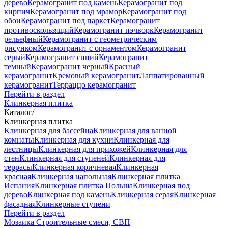
дерево
Керамогранит под камень
Керамогранит под
кирпич
Керамогранит под мрамор
Керамогранит под
обои
Керамогранит под паркет
Керамогранит
противоскользящий
Керамогранит пэчворк
Керамогранит
рельефный
Керамогранит с геометрическим
рисунком
Керамогранит с орнаментом
Керамогранит
серый
Керамогранит синий
Керамогранит
темный
Керамогранит черный
Красный
керамогранит
Кремовый керамогранит
Лаппатированный
керамогранит
Терраццо керамогранит
Перейти в раздел
Клинкерная плитка
Каталог
/
Клинкерная плитка
Клинкерная для бассейна
Клинкерная для ванной
комнаты
Клинкерная для кухни
Клинкерная для
лестницы
Клинкерная для прихожей
Клинкерная для
стен
Клинкерная для ступеней
Клинкерная для
террасы
Клинкерная коричневая
Клинкерная
красная
Клинкерная напольная
Клинкерная плитка
Испания
Клинкерная плитка Польша
Клинкерная под
дерево
Клинкерная под камень
Клинкерная серая
Клинкерная
фасадная
Клинкерные ступени
Перейти в раздел
Мозаика
Строительные смеси, СВП