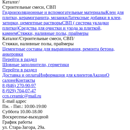
Каталог
/
Строительные смеси, СВП
Гидроизоляционные и вспомогательные материалы
Клеи для
плитки, керамогранита, мозаики
Латексные добавки в клеи,
затирки, цементные растворы
СВП ( система укладки
плитки)
Средства для очистки и ухода за плиткой,
камнем
Стяжки, наливные полы, праймеры
Каталог
/
Строительные смеси, СВП
/
Стяжки, наливные полы, праймеры
Цементные составы для выравнивания, ремонта бетона,
анкеровки
Перейти в раздел
Шовные заполнители, герметики
Перейти в раздел
Доставка и оплата
Информация для клиентов
Акции
О
салоне
Контакты
8 (846) 270-90-97
8 (929) 704-07-47
ccn.ceramic@mail.ru
E-mail адрес
Пн. - Пят.: 10:00-19:00
Суббота 10.00-18.00
Воскресенье-выходной
График работы
ул. Стара-Загора, 29а.