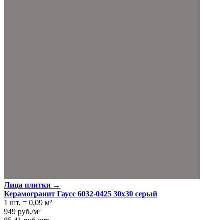
Лица плитки →
Керамогранит Гаусс 6032-0425 30x30 серый
1 шт.
=
0,09
м²
949
руб.
/
м²