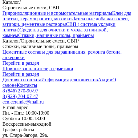
Каталог
/
Строительные смеси, СВП
Гидроизоляционные и вспомогательные материалы
Клеи для
плитки, керамогранита, мозаики
Латексные добавки в клеи,
затирки, цементные растворы
СВП ( система укладки
плитки)
Средства для очистки и ухода за плиткой,
камнем
Стяжки, наливные полы, праймеры
Каталог
/
Строительные смеси, СВП
/
Стяжки, наливные полы, праймеры
Цементные составы для выравнивания, ремонта бетона,
анкеровки
Перейти в раздел
Шовные заполнители, герметики
Перейти в раздел
Доставка и оплата
Информация для клиентов
Акции
О
салоне
Контакты
8 (846) 270-90-97
8 (929) 704-07-47
ccn.ceramic@mail.ru
E-mail адрес
Пн. - Пят.: 10:00-19:00
Суббота 10.00-18.00
Воскресенье-выходной
График работы
ул. Стара-Загора, 29а.