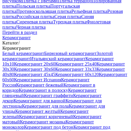
рисунком
Плитка с цветами
Плитка терраццо
Полированная
плитка
Польская плитка
Португальская
плитка
Противоскользящая плитка
Рельефная плитка
Розовая
плитка
Российская плитка
Серая плитка
Синяя
плитка
Сиреневая плитка
Турецкая плитка
Фиолетовая
плитка
Черная плитка
Перейти в раздел
Керамогранит
Каталог
/
Керамогранит
Белый керамогранит
Бирюзовый керамогранит
Золотой
керамогранит
Итальянский керамогранит
Керамогранит
10x10
Керамогранит 20x60
Керамогранит 25x40
Керамогранит
30x30
Керамогранит 30x60
Керамогранит 33x33
Керамогранит
40x80
Керамогранит 45x45
Керамогранит 60x120
Керамогранит
60x60
Керамогранит Испания
Керамогранит
Россия
Керамогранит бежевый
Керамогранит в
коридор
Керамогранит в полоску
Керамогранит
глянцевый
Керамогранит граффити
Керамогранит
декор
Керамогранит для ванной
Керамогранит для
лестницы
Керамогранит для пола
Керамогранит для
улицы
Керамогранит желтый
Керамогранит
зеленый
Керамогранит коричневый
Керамогранит
матовый
Керамогранит мозаика
Керамогранит
моноколор
Керамогранит под бетон
Керамогранит под