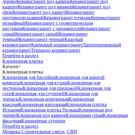
дерево
Керамогранит под камень
Керамогранит под
кирпич
Керамогранит под мрамор
Керамогранит под
обои
Керамогранит под паркет
Керамогранит
противоскользящий
Керамогранит пэчворк
Керамогранит
рельефный
Керамогранит с геометрическим
рисунком
Керамогранит с орнаментом
Керамогранит
серый
Керамогранит синий
Керамогранит
темный
Керамогранит черный
Красный
керамогранит
Кремовый керамогранит
Лаппатированный
керамогранит
Терраццо керамогранит
Перейти в раздел
Клинкерная плитка
Каталог
/
Клинкерная плитка
Клинкерная для бассейна
Клинкерная для ванной
комнаты
Клинкерная для кухни
Клинкерная для
лестницы
Клинкерная для прихожей
Клинкерная для
стен
Клинкерная для ступеней
Клинкерная для
террасы
Клинкерная коричневая
Клинкерная
красная
Клинкерная напольная
Клинкерная плитка
Испания
Клинкерная плитка Польша
Клинкерная под
дерево
Клинкерная под камень
Клинкерная серая
Клинкерная
фасадная
Клинкерные ступени
Перейти в раздел
Мозаика
Строительные смеси, СВП