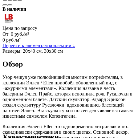
В наличии
Цена по запросу
От
0
руб.
/
м²
0
руб.
/
м²
Перейти к элементам коллекции ↓
Размеры:
20х40 см, 30х30 см
Обзор
Узор-чешуя уже полюбившийся многим потребителям, в
коллекции Эллен / Ellen приобрёл обновленный вид с
«ажурными элементами». Коллекция названа в честь
балерины Эллен Прайс, которая исполнила роль Русалочки в
одноименном балете. Датский скульптор Эдвард Эриксон
создал скульптуру Русалочки, вдохновившись блестящей
партией Эллен. Эта скульптура и по сей день является самым
известным символом Копенгагена.
Коллекция Эллен / Ellen это одновременно «игривая» и по-
скандинавски сдержанная в своих цветах. Основной декор,
Характеристики
напоминающий «рыбий хвост» идеально впишется на