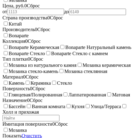
Мозаика
Цена, руб.
0
Сброс
от
до
Страна производства
0
Сброс
Китай
Производитель
0
Сброс
Bonaparte
Коллекция
0
Сброс
Bonaparte Керамическая
Bonaparte Натуральный камень
Bonaparte Стекло
Bonaparte Стекло с камнем
Тип плитки
0
Сброс
Мозаика из натурального камня
Мозаика керамическая
Мозаика стекло-камень
Мозаика стеклянная
Материал
0
Сброс
Камень
Керамика
Стекло
Поверхность
0
Сброс
Глянцевая/Полированная
Лаппатированная
Матовая
Назначение
0
Сброс
Бассейн
Ванная комната
Кухня
Улица/Терраса
Холл и прихожая
Имитация поверхности
0
Сброс
Мозаика
Показать
Очистить