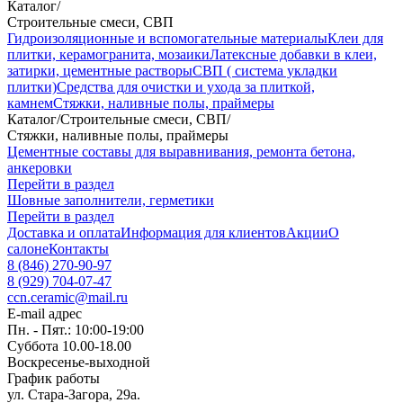
Каталог
/
Строительные смеси, СВП
Гидроизоляционные и вспомогательные материалы
Клеи для
плитки, керамогранита, мозаики
Латексные добавки в клеи,
затирки, цементные растворы
СВП ( система укладки
плитки)
Средства для очистки и ухода за плиткой,
камнем
Стяжки, наливные полы, праймеры
Каталог
/
Строительные смеси, СВП
/
Стяжки, наливные полы, праймеры
Цементные составы для выравнивания, ремонта бетона,
анкеровки
Перейти в раздел
Шовные заполнители, герметики
Перейти в раздел
Доставка и оплата
Информация для клиентов
Акции
О
салоне
Контакты
8 (846) 270-90-97
8 (929) 704-07-47
ccn.ceramic@mail.ru
E-mail адрес
Пн. - Пят.: 10:00-19:00
Суббота 10.00-18.00
Воскресенье-выходной
График работы
ул. Стара-Загора, 29а.