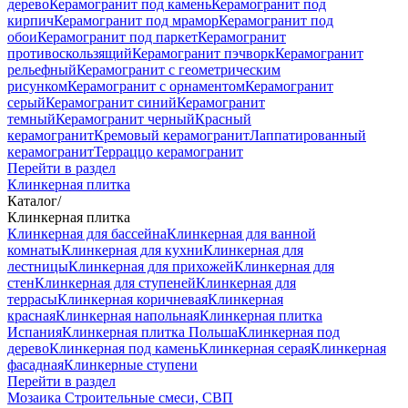
дерево
Керамогранит под камень
Керамогранит под
кирпич
Керамогранит под мрамор
Керамогранит под
обои
Керамогранит под паркет
Керамогранит
противоскользящий
Керамогранит пэчворк
Керамогранит
рельефный
Керамогранит с геометрическим
рисунком
Керамогранит с орнаментом
Керамогранит
серый
Керамогранит синий
Керамогранит
темный
Керамогранит черный
Красный
керамогранит
Кремовый керамогранит
Лаппатированный
керамогранит
Терраццо керамогранит
Перейти в раздел
Клинкерная плитка
Каталог
/
Клинкерная плитка
Клинкерная для бассейна
Клинкерная для ванной
комнаты
Клинкерная для кухни
Клинкерная для
лестницы
Клинкерная для прихожей
Клинкерная для
стен
Клинкерная для ступеней
Клинкерная для
террасы
Клинкерная коричневая
Клинкерная
красная
Клинкерная напольная
Клинкерная плитка
Испания
Клинкерная плитка Польша
Клинкерная под
дерево
Клинкерная под камень
Клинкерная серая
Клинкерная
фасадная
Клинкерные ступени
Перейти в раздел
Мозаика
Строительные смеси, СВП