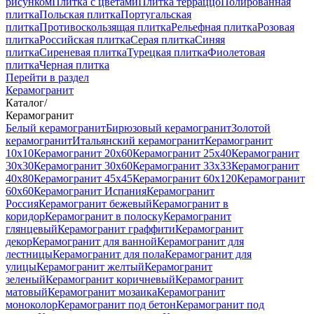
рисунком
Плитка с цветами
Плитка терраццо
Полированная
плитка
Польская плитка
Португальская
плитка
Противоскользящая плитка
Рельефная плитка
Розовая
плитка
Российская плитка
Серая плитка
Синяя
плитка
Сиреневая плитка
Турецкая плитка
Фиолетовая
плитка
Черная плитка
Перейти в раздел
Керамогранит
Каталог
/
Керамогранит
Белый керамогранит
Бирюзовый керамогранит
Золотой
керамогранит
Итальянский керамогранит
Керамогранит
10x10
Керамогранит 20x60
Керамогранит 25x40
Керамогранит
30x30
Керамогранит 30x60
Керамогранит 33x33
Керамогранит
40x80
Керамогранит 45x45
Керамогранит 60x120
Керамогранит
60x60
Керамогранит Испания
Керамогранит
Россия
Керамогранит бежевый
Керамогранит в
коридор
Керамогранит в полоску
Керамогранит
глянцевый
Керамогранит граффити
Керамогранит
декор
Керамогранит для ванной
Керамогранит для
лестницы
Керамогранит для пола
Керамогранит для
улицы
Керамогранит желтый
Керамогранит
зеленый
Керамогранит коричневый
Керамогранит
матовый
Керамогранит мозаика
Керамогранит
моноколор
Керамогранит под бетон
Керамогранит под