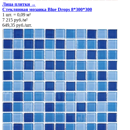
Лица плитки →
Стеклянная мозаика Blue Drops 8*300*300
1 шт.
=
0,09
м²
7 215
руб.
/
м²
649,35
руб.
/
шт.