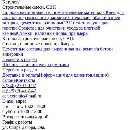
Каталог
/
Строительные смеси, СВП
Гидроизоляционные и вспомогательные материалы
Клеи для
плитки, керамогранита, мозаики
Латексные добавки в клеи,
затирки, цементные растворы
СВП ( система укладки
плитки)
Средства для очистки и ухода за плиткой,
камнем
Стяжки, наливные полы, праймеры
Каталог
/
Строительные смеси, СВП
/
Стяжки, наливные полы, праймеры
Цементные составы для выравнивания, ремонта бетона,
анкеровки
Перейти в раздел
Шовные заполнители, герметики
Перейти в раздел
Доставка и оплата
Информация для клиентов
Акции
О
салоне
Контакты
8 (846) 270-90-97
8 (929) 704-07-47
ccn.ceramic@mail.ru
E-mail адрес
Пн. - Пят.: 10:00-19:00
Суббота 10.00-18.00
Воскресенье-выходной
График работы
ул. Стара-Загора, 29а.