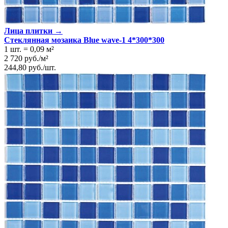
Лица плитки →
Стеклянная мозаика Blue wave-1 4*300*300
1 шт.
=
0,09
м²
2 720
руб.
/
м²
244,80
руб.
/
шт.