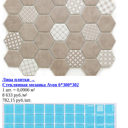
Лица плитки →
Стеклянная мозаика Avon 6*300*302
1 шт.
=
0,0906
м²
8 633
руб.
/
м²
782,15
руб.
/
шт.