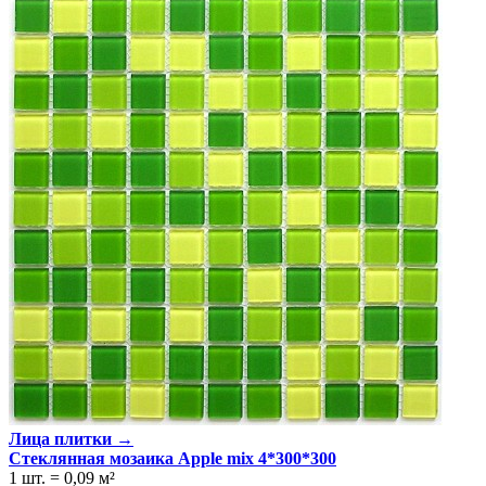
Лица плитки →
Стеклянная мозаика Apple mix 4*300*300
1 шт.
=
0,09
м²