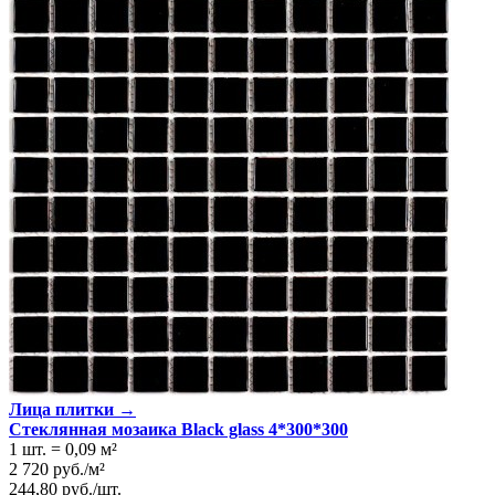
Лица плитки →
Стеклянная мозаика Black glass 4*300*300
1 шт.
=
0,09
м²
2 720
руб.
/
м²
244,80
руб.
/
шт.