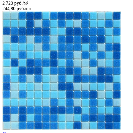
2 720
руб.
/
м²
244,80
руб.
/
шт.