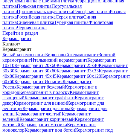
рисунком
Плитка с цветами
Плитка терраццо
Полированная
плитка
Польская плитка
Португальская
плитка
Противоскользящая плитка
Рельефная плитка
Розовая
плитка
Российская плитка
Серая плитка
Синяя
плитка
Сиреневая плитка
Турецкая плитка
Фиолетовая
плитка
Черная плитка
Перейти в раздел
Керамогранит
Каталог
/
Керамогранит
Белый керамогранит
Бирюзовый керамогранит
Золотой
керамогранит
Итальянский керамогранит
Керамогранит
10x10
Керамогранит 20x60
Керамогранит 25x40
Керамогранит
30x30
Керамогранит 30x60
Керамогранит 33x33
Керамогранит
40x80
Керамогранит 45x45
Керамогранит 60x120
Керамогранит
60x60
Керамогранит Испания
Керамогранит
Россия
Керамогранит бежевый
Керамогранит в
коридор
Керамогранит в полоску
Керамогранит
глянцевый
Керамогранит граффити
Керамогранит
декор
Керамогранит для ванной
Керамогранит для
лестницы
Керамогранит для пола
Керамогранит для
улицы
Керамогранит желтый
Керамогранит
зеленый
Керамогранит коричневый
Керамогранит
матовый
Керамогранит мозаика
Керамогранит
моноколор
Керамогранит под бетон
Керамогранит под