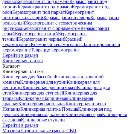
дерево
Керамогранит под камень
Керамогранит под
кирпич
Керамогранит под мрамор
Керамогранит под
обои
Керамогранит под паркет
Керамогранит
противоскользящий
Керамогранит пэчворк
Керамогранит
рельефный
Керамогранит с геометрическим
рисунком
Керамогранит с орнаментом
Керамогранит
серый
Керамогранит синий
Керамогранит
темный
Керамогранит черный
Красный
керамогранит
Кремовый керамогранит
Лаппатированный
керамогранит
Терраццо керамогранит
Перейти в раздел
Клинкерная плитка
Каталог
/
Клинкерная плитка
Клинкерная для бассейна
Клинкерная для ванной
комнаты
Клинкерная для кухни
Клинкерная для
лестницы
Клинкерная для прихожей
Клинкерная для
стен
Клинкерная для ступеней
Клинкерная для
террасы
Клинкерная коричневая
Клинкерная
красная
Клинкерная напольная
Клинкерная плитка
Испания
Клинкерная плитка Польша
Клинкерная под
дерево
Клинкерная под камень
Клинкерная серая
Клинкерная
фасадная
Клинкерные ступени
Перейти в раздел
Мозаика
Строительные смеси, СВП