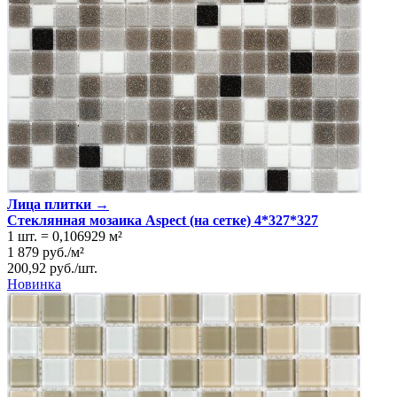
Лица плитки →
Стеклянная мозаика Aspect (на сетке) 4*327*327
1 шт.
=
0,106929
м²
1 879
руб.
/
м²
200,92
руб.
/
шт.
Новинка