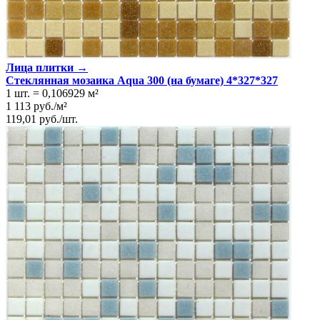
Лица плитки →
Стеклянная мозаика Aqua 300 (на бумаге) 4*327*327
1 шт.
=
0,106929
м²
1 113
руб.
/
м²
119,01
руб.
/
шт.