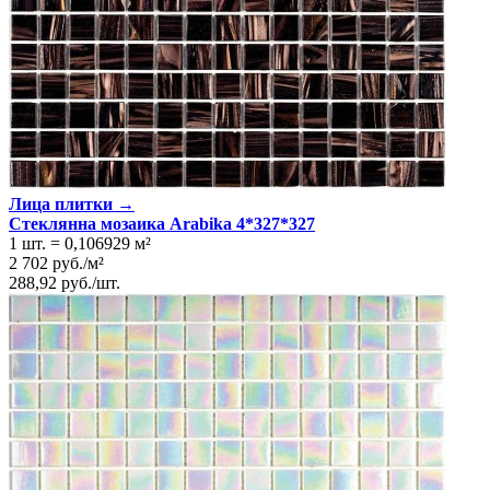
Лица плитки →
Стеклянна мозаика Arabika 4*327*327
1 шт.
=
0,106929
м²
2 702
руб.
/
м²
288,92
руб.
/
шт.