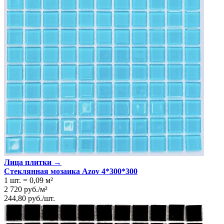
Лица плитки →
Стеклянная мозаика Azov 4*300*300
1 шт.
=
0,09
м²
2 720
руб.
/
м²
244,80
руб.
/
шт.