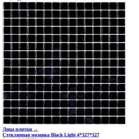
Лица плитки →
Стеклянная мозаика Black Light 4*327*327