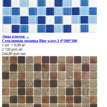
Лица плитки →
Стеклянная мозаика Blue wave-3 4*300*300
1 шт.
=
0,09
м²
2 720
руб.
/
м²
244,80
руб.
/
шт.