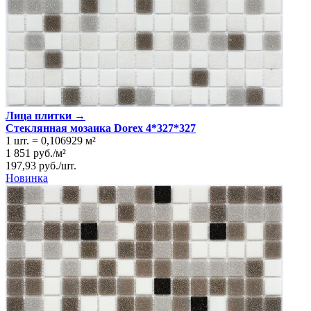
Лица плитки →
Стеклянная мозаика Dorex 4*327*327
1 шт.
=
0,106929
м²
1 851
руб.
/
м²
197,93
руб.
/
шт.
Новинка