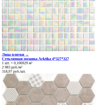
Лица плитки →
Стеклянная мозаика Arktika 4*327*327
1 шт.
=
0,106929
м²
2 983
руб.
/
м²
318,97
руб.
/
шт.