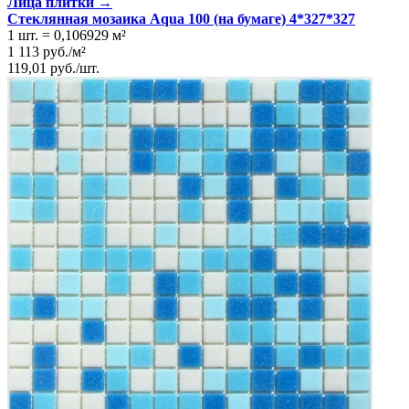
Лица плитки →
Стеклянная мозаика Aqua 100 (на бумаге) 4*327*327
1 шт.
=
0,106929
м²
1 113
руб.
/
м²
119,01
руб.
/
шт.