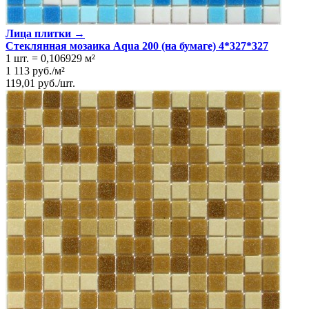
Лица плитки →
Стеклянная мозаика Aqua 200 (на бумаге) 4*327*327
1 шт.
=
0,106929
м²
1 113
руб.
/
м²
119,01
руб.
/
шт.