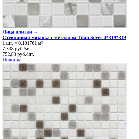
Лица плитки →
Стеклянная мозаика с металлом Titan Silver 4*319*319
1 шт.
=
0,101761
м²
7 398
руб.
/
м²
752,83
руб.
/
шт.
Новинка