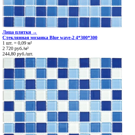
Лица плитки →
Стеклянная мозаика Blue wave-2 4*300*300
1 шт.
=
0,09
м²
2 720
руб.
/
м²
244,80
руб.
/
шт.