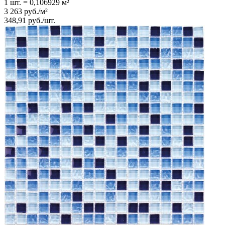
1 шт.
=
0,106929
м²
3 263
руб.
/
м²
348,91
руб.
/
шт.