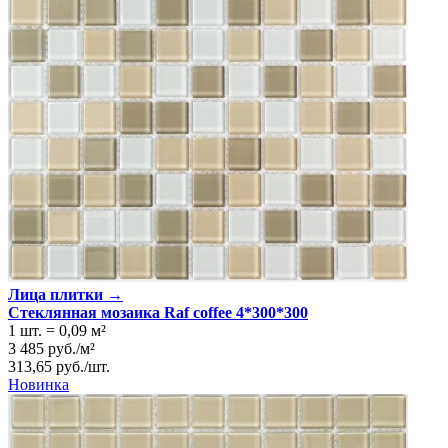
Лица плитки →
Стеклянная мозаика Raf coffee 4*300*300
1 шт.
=
0,09
м²
3 485
руб.
/
м²
313,65
руб.
/
шт.
Новинка