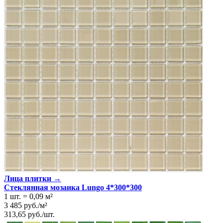
Лица плитки →
Стеклянная мозаика Lungo 4*300*300
1 шт.
=
0,09
м²
3 485
руб.
/
м²
313,65
руб.
/
шт.