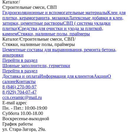
Каталог
/
Строительные смеси, СВП
Гидроизоляционные и вспомогательные материалы
Клеи для
плитки, керамогранита, мозаики
Латексные добавки в клеи,
затирки, цементные растворы
СВП ( система укладки
плитки)
Средства для очистки и ухода за плиткой,
камнем
Стяжки, наливные полы, праймеры
Каталог
/
Строительные смеси, СВП
/
Стяжки, наливные полы, праймеры
Цементные составы для выравнивания, ремонта бетона,
анкеровки
Перейти в раздел
Шовные заполнители, герметики
Перейти в раздел
Доставка и оплата
Информация для клиентов
Акции
О
салоне
Контакты
8 (846) 270-90-97
8 (929) 704-07-47
ccn.ceramic@mail.ru
E-mail адрес
Пн. - Пят.: 10:00-19:00
Суббота 10.00-18.00
Воскресенье-выходной
График работы
ул. Стара-Загора, 29а.