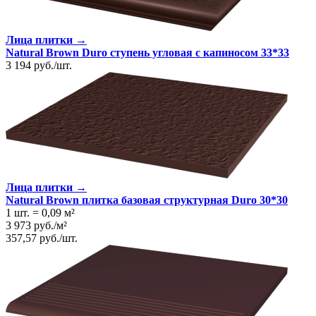
Лица плитки →
Natural Brown Duro ступень угловая с капиносом 33*33
3 194
руб.
/
шт.
Лица плитки →
Natural Brown плитка базовая структурная Duro 30*30
1 шт.
=
0,09
м²
3 973
руб.
/
м²
357,57
руб.
/
шт.