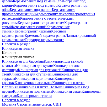
дерево
Керамогранит под камень
Керамогранит под
кирпич
Керамогранит под мрамор
Керамогранит под
обои
Керамогранит под паркет
Керамогранит
противоскользящий
Керамогранит пэчворк
Керамогранит
рельефный
Керамогранит с геометрическим
рисунком
Керамогранит с орнаментом
Керамогранит
серый
Керамогранит синий
Керамогранит
темный
Керамогранит черный
Красный
керамогранит
Кремовый керамогранит
Лаппатированный
керамогранит
Терраццо керамогранит
Перейти в раздел
Клинкерная плитка
Каталог
/
Клинкерная плитка
Клинкерная для бассейна
Клинкерная для ванной
комнаты
Клинкерная для кухни
Клинкерная для
лестницы
Клинкерная для прихожей
Клинкерная для
стен
Клинкерная для ступеней
Клинкерная для
террасы
Клинкерная коричневая
Клинкерная
красная
Клинкерная напольная
Клинкерная плитка
Испания
Клинкерная плитка Польша
Клинкерная под
дерево
Клинкерная под камень
Клинкерная серая
Клинкерная
фасадная
Клинкерные ступени
Перейти в раздел
Мозаика
Строительные смеси, СВП