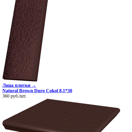
Лица плитки →
Natural Brown Duro Cokol 8,1*30
360
руб.
/
шт.