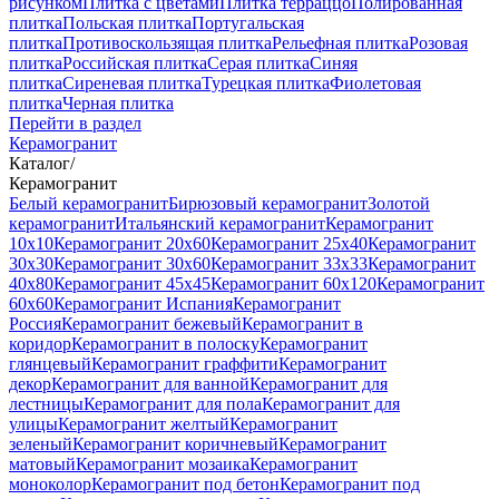
рисунком
Плитка с цветами
Плитка терраццо
Полированная
плитка
Польская плитка
Португальская
плитка
Противоскользящая плитка
Рельефная плитка
Розовая
плитка
Российская плитка
Серая плитка
Синяя
плитка
Сиреневая плитка
Турецкая плитка
Фиолетовая
плитка
Черная плитка
Перейти в раздел
Керамогранит
Каталог
/
Керамогранит
Белый керамогранит
Бирюзовый керамогранит
Золотой
керамогранит
Итальянский керамогранит
Керамогранит
10x10
Керамогранит 20x60
Керамогранит 25x40
Керамогранит
30x30
Керамогранит 30x60
Керамогранит 33x33
Керамогранит
40x80
Керамогранит 45x45
Керамогранит 60x120
Керамогранит
60x60
Керамогранит Испания
Керамогранит
Россия
Керамогранит бежевый
Керамогранит в
коридор
Керамогранит в полоску
Керамогранит
глянцевый
Керамогранит граффити
Керамогранит
декор
Керамогранит для ванной
Керамогранит для
лестницы
Керамогранит для пола
Керамогранит для
улицы
Керамогранит желтый
Керамогранит
зеленый
Керамогранит коричневый
Керамогранит
матовый
Керамогранит мозаика
Керамогранит
моноколор
Керамогранит под бетон
Керамогранит под