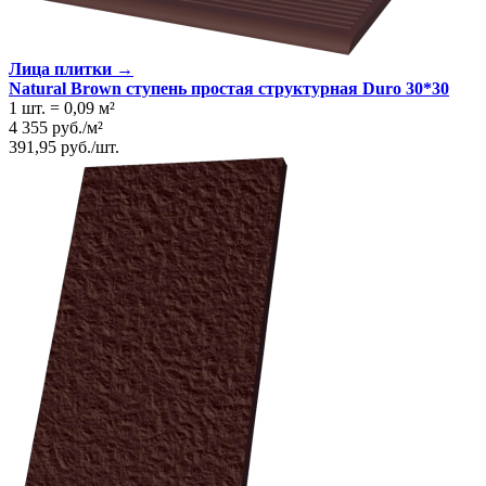
Лица плитки →
Natural Brown ступень простая структурная Duro 30*30
1 шт.
=
0,09
м²
4 355
руб.
/
м²
391,95
руб.
/
шт.