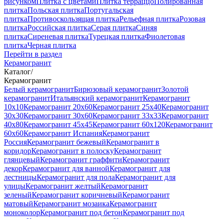
рисунком
Плитка с цветами
Плитка терраццо
Полированная
плитка
Польская плитка
Португальская
плитка
Противоскользящая плитка
Рельефная плитка
Розовая
плитка
Российская плитка
Серая плитка
Синяя
плитка
Сиреневая плитка
Турецкая плитка
Фиолетовая
плитка
Черная плитка
Перейти в раздел
Керамогранит
Каталог
/
Керамогранит
Белый керамогранит
Бирюзовый керамогранит
Золотой
керамогранит
Итальянский керамогранит
Керамогранит
10x10
Керамогранит 20x60
Керамогранит 25x40
Керамогранит
30x30
Керамогранит 30x60
Керамогранит 33x33
Керамогранит
40x80
Керамогранит 45x45
Керамогранит 60x120
Керамогранит
60x60
Керамогранит Испания
Керамогранит
Россия
Керамогранит бежевый
Керамогранит в
коридор
Керамогранит в полоску
Керамогранит
глянцевый
Керамогранит граффити
Керамогранит
декор
Керамогранит для ванной
Керамогранит для
лестницы
Керамогранит для пола
Керамогранит для
улицы
Керамогранит желтый
Керамогранит
зеленый
Керамогранит коричневый
Керамогранит
матовый
Керамогранит мозаика
Керамогранит
моноколор
Керамогранит под бетон
Керамогранит под