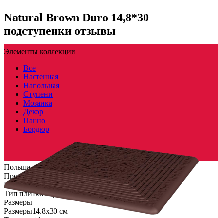
Natural Brown Duro 14,8*30
подступенки отзывы
Элементы коллекции
Все
Настенная
Напольная
Ступени
Мозаика
Декор
Панно
Бордюр
Польша
Производитель
PARADYZ CERAMICA
Коллекция
Paradyz Ceramica NATURAL BROWN
Тип плитки
Ступень
Размеры
Размеры
14.8х30 см