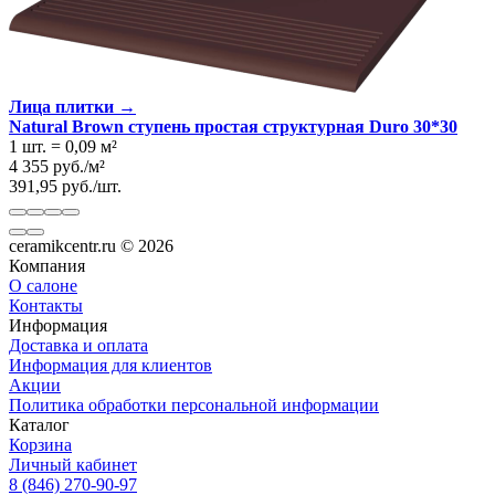
Лица плитки →
Natural Brown ступень простая структурная Duro 30*30
1 шт.
=
0,09
м²
4 355
руб.
/
м²
391,95
руб.
/
шт.
ceramikcentr.ru
© 2026
Компания
О салоне
Контакты
Информация
Доставка и оплата
Информация для клиентов
Акции
Политика обработки персональной информации
Каталог
Корзина
Личный кабинет
8 (846) 270-90-97