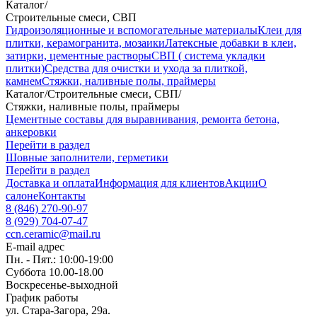
Каталог
/
Строительные смеси, СВП
Гидроизоляционные и вспомогательные материалы
Клеи для
плитки, керамогранита, мозаики
Латексные добавки в клеи,
затирки, цементные растворы
СВП ( система укладки
плитки)
Средства для очистки и ухода за плиткой,
камнем
Стяжки, наливные полы, праймеры
Каталог
/
Строительные смеси, СВП
/
Стяжки, наливные полы, праймеры
Цементные составы для выравнивания, ремонта бетона,
анкеровки
Перейти в раздел
Шовные заполнители, герметики
Перейти в раздел
Доставка и оплата
Информация для клиентов
Акции
О
салоне
Контакты
8 (846) 270-90-97
8 (929) 704-07-47
ccn.ceramic@mail.ru
E-mail адрес
Пн. - Пят.: 10:00-19:00
Суббота 10.00-18.00
Воскресенье-выходной
График работы
ул. Стара-Загора, 29а.