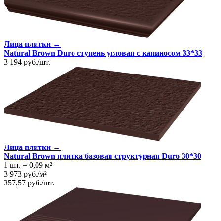
Лица плитки →
Natural Brown Duro ступень угловая с капиносом 33*33
3 194
руб.
/
шт.
Лица плитки →
Natural Brown плитка базовая структурная Duro 30*30
1 шт.
=
0,09
м²
3 973
руб.
/
м²
357,57
руб.
/
шт.