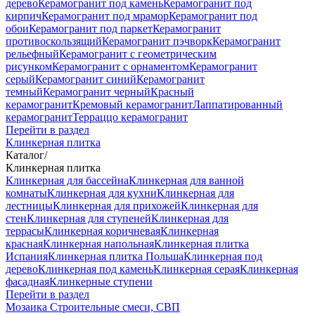
дерево
Керамогранит под камень
Керамогранит под
кирпич
Керамогранит под мрамор
Керамогранит под
обои
Керамогранит под паркет
Керамогранит
противоскользящий
Керамогранит пэчворк
Керамогранит
рельефный
Керамогранит с геометрическим
рисунком
Керамогранит с орнаментом
Керамогранит
серый
Керамогранит синий
Керамогранит
темный
Керамогранит черный
Красный
керамогранит
Кремовый керамогранит
Лаппатированный
керамогранит
Терраццо керамогранит
Перейти в раздел
Клинкерная плитка
Каталог
/
Клинкерная плитка
Клинкерная для бассейна
Клинкерная для ванной
комнаты
Клинкерная для кухни
Клинкерная для
лестницы
Клинкерная для прихожей
Клинкерная для
стен
Клинкерная для ступеней
Клинкерная для
террасы
Клинкерная коричневая
Клинкерная
красная
Клинкерная напольная
Клинкерная плитка
Испания
Клинкерная плитка Польша
Клинкерная под
дерево
Клинкерная под камень
Клинкерная серая
Клинкерная
фасадная
Клинкерные ступени
Перейти в раздел
Мозаика
Строительные смеси, СВП