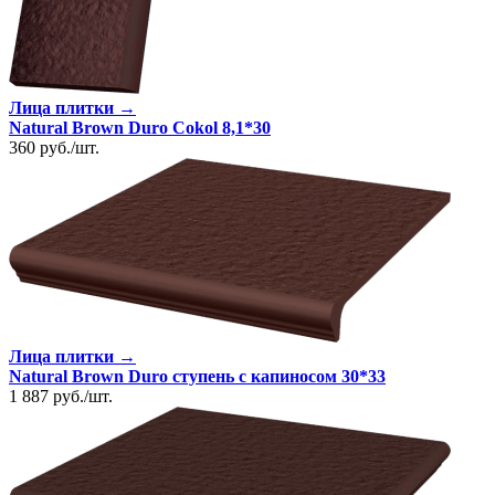
Лица плитки →
Natural Brown Duro Cokol 8,1*30
360
руб.
/
шт.
Лица плитки →
Natural Brown Duro ступень с капиносом 30*33
1 887
руб.
/
шт.