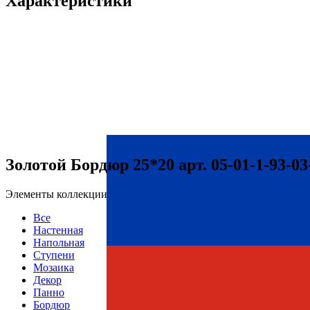
Характеристики
Золотой Бордюр 25*20 арт. 05-01-1-93-0
Элементы коллекции
Все
Настенная
Напольная
Ступени
Мозаика
Декор
Панно
Бордюр