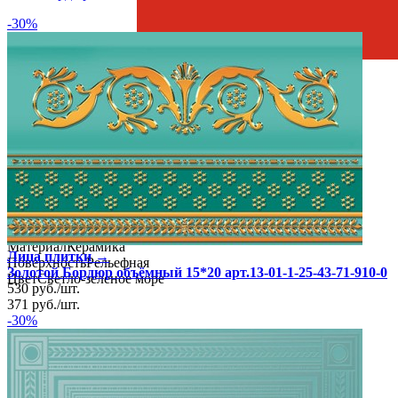
-30%
Страна производства
Производитель
Нефрит-Керамика
Коллекция
Нефрит-Керамика Золотой
Скидка %
30
Тип плитки
Бордюр настенный
Размеры
Размеры
20х25 см
Толщина
9 мм
Ширина
20 см
Длина
25 см
Свойства
Назначение
Ванная комната
Материал
Керамика
Лица плитки →
Поверхность
Рельефная
Золотой Бордюр объёмный 15*20 арт.13-01-1-25-43-71-910-0
Цвет
Светло-зеленое море
530
руб.
/
шт.
371
руб.
/
шт.
-30%