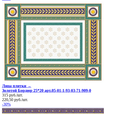
Лица плитки →
Золотой Бордюр 25*20 арт.05-01-1-93-03-71-909-0
315
руб.
/
шт.
220,50
руб.
/
шт.
-30%