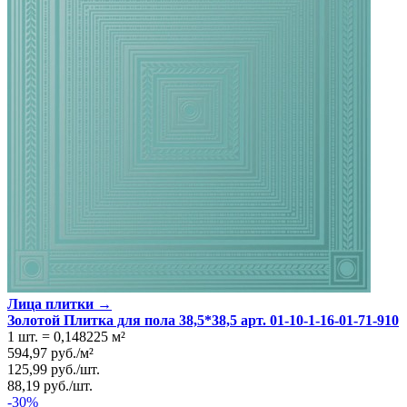
Лица плитки →
Золотой Плитка для пола 38,5*38,5 арт. 01-10-1-16-01-71-910
1 шт.
=
0,148225
м²
594,97
руб.
/
м²
125,99
руб.
/
шт.
88,19
руб.
/
шт.
-30%