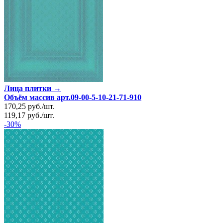
Лица плитки →
Объём массив арт.09-00-5-10-21-71-910
170,25
руб.
/
шт.
119,17
руб.
/
шт.
-30%