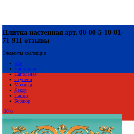
Плитка настенная арт. 00-00-5-10-01-
71-911 отзывы
Элементы коллекции
Все
Настенная
Напольная
Ступени
Мозаика
Декор
Панно
Бордюр
-30%
Россия
Производитель
Нефрит-Керамика