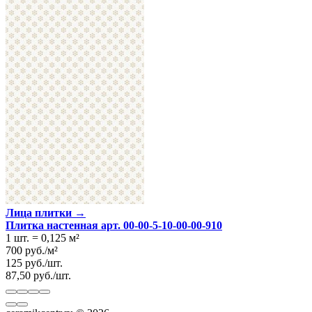
Лица плитки →
Плитка настенная арт. 00-00-5-10-00-00-910
1 шт.
=
0,125
м²
700
руб.
/
м²
125
руб.
/
шт.
87,50
руб.
/
шт.