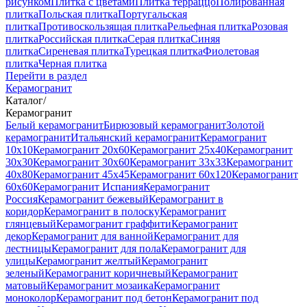
рисунком
Плитка с цветами
Плитка терраццо
Полированная
плитка
Польская плитка
Португальская
плитка
Противоскользящая плитка
Рельефная плитка
Розовая
плитка
Российская плитка
Серая плитка
Синяя
плитка
Сиреневая плитка
Турецкая плитка
Фиолетовая
плитка
Черная плитка
Перейти в раздел
Керамогранит
Каталог
/
Керамогранит
Белый керамогранит
Бирюзовый керамогранит
Золотой
керамогранит
Итальянский керамогранит
Керамогранит
10x10
Керамогранит 20x60
Керамогранит 25x40
Керамогранит
30x30
Керамогранит 30x60
Керамогранит 33x33
Керамогранит
40x80
Керамогранит 45x45
Керамогранит 60x120
Керамогранит
60x60
Керамогранит Испания
Керамогранит
Россия
Керамогранит бежевый
Керамогранит в
коридор
Керамогранит в полоску
Керамогранит
глянцевый
Керамогранит граффити
Керамогранит
декор
Керамогранит для ванной
Керамогранит для
лестницы
Керамогранит для пола
Керамогранит для
улицы
Керамогранит желтый
Керамогранит
зеленый
Керамогранит коричневый
Керамогранит
матовый
Керамогранит мозаика
Керамогранит
моноколор
Керамогранит под бетон
Керамогранит под