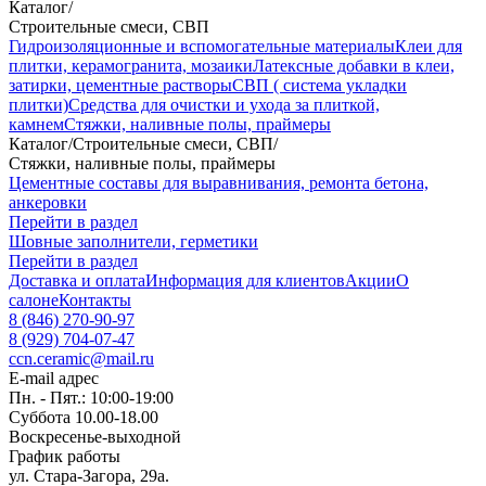
Каталог
/
Строительные смеси, СВП
Гидроизоляционные и вспомогательные материалы
Клеи для
плитки, керамогранита, мозаики
Латексные добавки в клеи,
затирки, цементные растворы
СВП ( система укладки
плитки)
Средства для очистки и ухода за плиткой,
камнем
Стяжки, наливные полы, праймеры
Каталог
/
Строительные смеси, СВП
/
Стяжки, наливные полы, праймеры
Цементные составы для выравнивания, ремонта бетона,
анкеровки
Перейти в раздел
Шовные заполнители, герметики
Перейти в раздел
Доставка и оплата
Информация для клиентов
Акции
О
салоне
Контакты
8 (846) 270-90-97
8 (929) 704-07-47
ccn.ceramic@mail.ru
E-mail адрес
Пн. - Пят.: 10:00-19:00
Суббота 10.00-18.00
Воскресенье-выходной
График работы
ул. Стара-Загора, 29а.