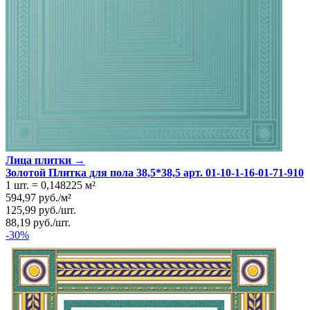
Лица плитки →
Золотой Плитка для пола 38,5*38,5 арт. 01-10-1-16-01-71-910
1 шт.
=
0,148225
м²
594,97
руб.
/
м²
125,99
руб.
/
шт.
88,19
руб.
/
шт.
-30%