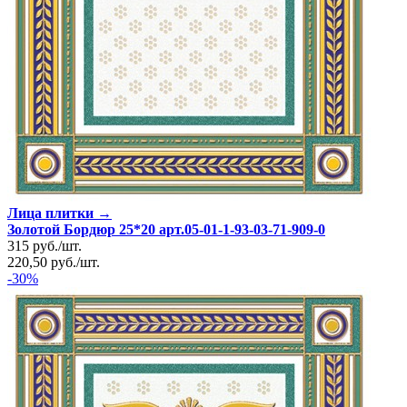
Лица плитки →
Золотой Бордюр 25*20 арт.05-01-1-93-03-71-909-0
315
руб.
/
шт.
220,50
руб.
/
шт.
-30%