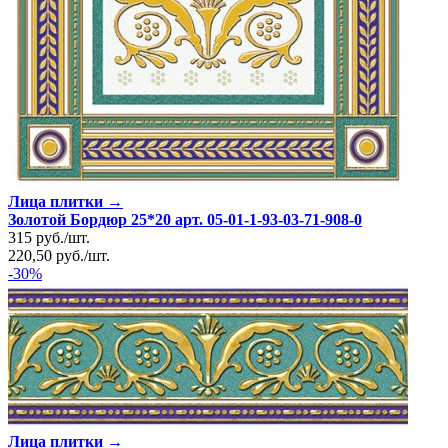
Лица плитки →
Золотой Бордюр 25*20 арт. 05-01-1-93-03-71-908-0
315
руб.
/
шт.
220,50
руб.
/
шт.
-30%
Лица плитки →