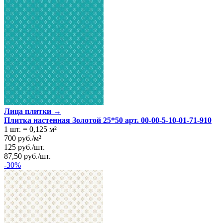
Лица плитки →
Плитка настенная Золотой 25*50 арт. 00-00-5-10-01-71-910
1 шт.
=
0,125
м²
700
руб.
/
м²
125
руб.
/
шт.
87,50
руб.
/
шт.
-30%