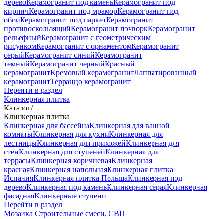
дерево
Керамогранит под камень
Керамогранит под
кирпич
Керамогранит под мрамор
Керамогранит под
обои
Керамогранит под паркет
Керамогранит
противоскользящий
Керамогранит пэчворк
Керамогранит
рельефный
Керамогранит с геометрическим
рисунком
Керамогранит с орнаментом
Керамогранит
серый
Керамогранит синий
Керамогранит
темный
Керамогранит черный
Красный
керамогранит
Кремовый керамогранит
Лаппатированный
керамогранит
Терраццо керамогранит
Перейти в раздел
Клинкерная плитка
Каталог
/
Клинкерная плитка
Клинкерная для бассейна
Клинкерная для ванной
комнаты
Клинкерная для кухни
Клинкерная для
лестницы
Клинкерная для прихожей
Клинкерная для
стен
Клинкерная для ступеней
Клинкерная для
террасы
Клинкерная коричневая
Клинкерная
красная
Клинкерная напольная
Клинкерная плитка
Испания
Клинкерная плитка Польша
Клинкерная под
дерево
Клинкерная под камень
Клинкерная серая
Клинкерная
фасадная
Клинкерные ступени
Перейти в раздел
Мозаика
Строительные смеси, СВП