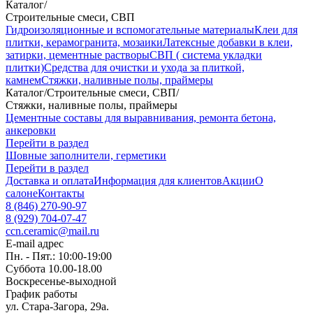
Каталог
/
Строительные смеси, СВП
Гидроизоляционные и вспомогательные материалы
Клеи для
плитки, керамогранита, мозаики
Латексные добавки в клеи,
затирки, цементные растворы
СВП ( система укладки
плитки)
Средства для очистки и ухода за плиткой,
камнем
Стяжки, наливные полы, праймеры
Каталог
/
Строительные смеси, СВП
/
Стяжки, наливные полы, праймеры
Цементные составы для выравнивания, ремонта бетона,
анкеровки
Перейти в раздел
Шовные заполнители, герметики
Перейти в раздел
Доставка и оплата
Информация для клиентов
Акции
О
салоне
Контакты
8 (846) 270-90-97
8 (929) 704-07-47
ccn.ceramic@mail.ru
E-mail адрес
Пн. - Пят.: 10:00-19:00
Суббота 10.00-18.00
Воскресенье-выходной
График работы
ул. Стара-Загора, 29а.