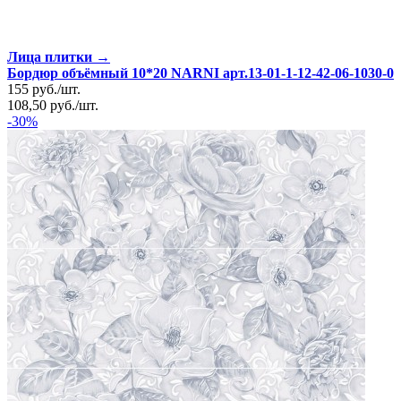
Лица плитки →
Бордюр объёмный 10*20 NARNI арт.13-01-1-12-42-06-1030-0
155
руб.
/
шт.
108,50
руб.
/
шт.
-30%