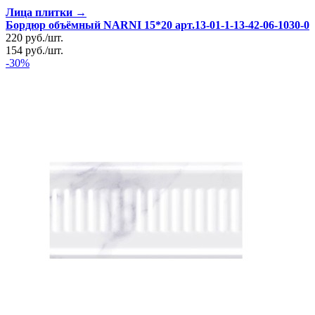
Лица плитки →
Бордюр объёмный NARNI 15*20 арт.13-01-1-13-42-06-1030-0
220
руб.
/
шт.
154
руб.
/
шт.
-30%