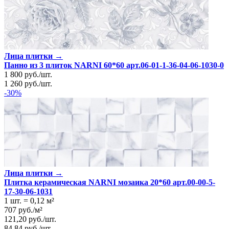
Лица плитки →
Панно из 3 плиток NARNI 60*60 арт.06-01-1-36-04-06-1030-0
1 800
руб.
/
шт.
1 260
руб.
/
шт.
-30%
Лица плитки →
Плитка керамическая NARNI мозаика 20*60 арт.00-00-5-
17-30-06-1031
1 шт.
=
0,12
м²
707
руб.
/
м²
121,20
руб.
/
шт.
84,84
руб.
/
шт.