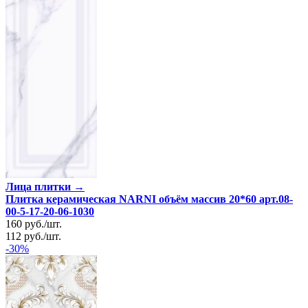
Лица плитки →
Плитка керамическая NARNI объём массив 20*60 арт.08-
00-5-17-20-06-1030
160
руб.
/
шт.
112
руб.
/
шт.
-30%