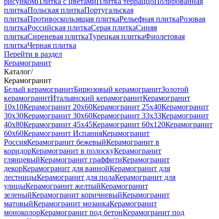
рисунком
Плитка с цветами
Плитка терраццо
Полированная
плитка
Польская плитка
Португальская
плитка
Противоскользящая плитка
Рельефная плитка
Розовая
плитка
Российская плитка
Серая плитка
Синяя
плитка
Сиреневая плитка
Турецкая плитка
Фиолетовая
плитка
Черная плитка
Перейти в раздел
Керамогранит
Каталог
/
Керамогранит
Белый керамогранит
Бирюзовый керамогранит
Золотой
керамогранит
Итальянский керамогранит
Керамогранит
10x10
Керамогранит 20x60
Керамогранит 25x40
Керамогранит
30x30
Керамогранит 30x60
Керамогранит 33x33
Керамогранит
40x80
Керамогранит 45x45
Керамогранит 60x120
Керамогранит
60x60
Керамогранит Испания
Керамогранит
Россия
Керамогранит бежевый
Керамогранит в
коридор
Керамогранит в полоску
Керамогранит
глянцевый
Керамогранит граффити
Керамогранит
декор
Керамогранит для ванной
Керамогранит для
лестницы
Керамогранит для пола
Керамогранит для
улицы
Керамогранит желтый
Керамогранит
зеленый
Керамогранит коричневый
Керамогранит
матовый
Керамогранит мозаика
Керамогранит
моноколор
Керамогранит под бетон
Керамогранит под