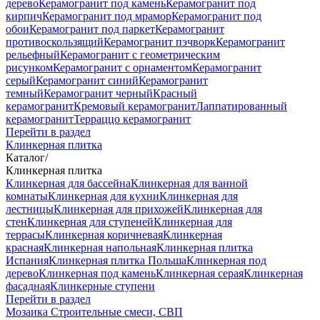
дерево
Керамогранит под камень
Керамогранит под
кирпич
Керамогранит под мрамор
Керамогранит под
обои
Керамогранит под паркет
Керамогранит
противоскользящий
Керамогранит пэчворк
Керамогранит
рельефный
Керамогранит с геометрическим
рисунком
Керамогранит с орнаментом
Керамогранит
серый
Керамогранит синий
Керамогранит
темный
Керамогранит черный
Красный
керамогранит
Кремовый керамогранит
Лаппатированный
керамогранит
Терраццо керамогранит
Перейти в раздел
Клинкерная плитка
Каталог
/
Клинкерная плитка
Клинкерная для бассейна
Клинкерная для ванной
комнаты
Клинкерная для кухни
Клинкерная для
лестницы
Клинкерная для прихожей
Клинкерная для
стен
Клинкерная для ступеней
Клинкерная для
террасы
Клинкерная коричневая
Клинкерная
красная
Клинкерная напольная
Клинкерная плитка
Испания
Клинкерная плитка Польша
Клинкерная под
дерево
Клинкерная под камень
Клинкерная серая
Клинкерная
фасадная
Клинкерные ступени
Перейти в раздел
Мозаика
Строительные смеси, СВП