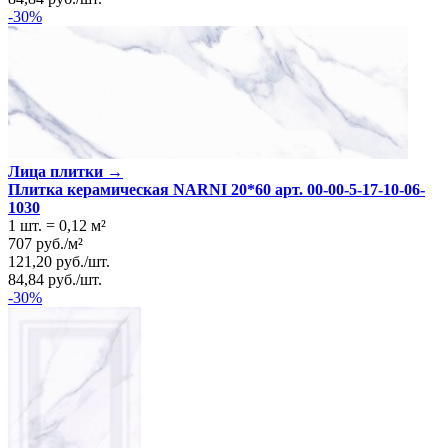
-30%
Лица плитки →
Плитка керамическая NARNI 20*60 арт. 00-00-5-17-10-06-
1030
1 шт.
=
0,12
м²
707
руб.
/
м²
121,20
руб.
/
шт.
84,84
руб.
/
шт.
-30%