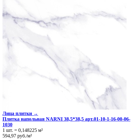
Производитель
Нефрит-Керамика
Коллекция
Нефрит-Керамика NARNI
Скидка %
30
Тип плитки
Бордюр настенный
Размеры
Размеры
9х60 см
Толщина
9 мм
Ширина
9 см
Длина
60 см
Свойства
Назначение
Ванная комната
Материал
Керамика
Поверхность
Глянцевая/Полированная
Цвет
Белый
Имитация поверхности
Мрамор
Лица плитки →
Плитка напольная NARNI 38,5*38,5 арт.01-10-1-16-00-06-
1030
1 шт.
=
0,148225
м²
594,97
руб.
/
м²