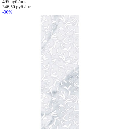
495
руб.
/
шт.
346,50
руб.
/
шт.
-30%