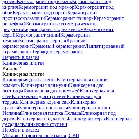
дерево
Керамогранит под камень
Керамогранит под
кирпич
Керамогранит под мрамор
Керамогранит под
обои
Керамогранит под паркет
Керамогранит
противоскользящий
Керамогранит пэчворк
Керамогранит
рельефный
Керамогранит с геометрическим
рисунком
Керамогранит с орнаментом
Керамогранит
серый
Керамогранит синий
Керамогранит
темный
Керамогранит черный
Красный
керамогранит
Кремовый керамогранит
Лаппатированный
керамогранит
Терраццо керамогранит
Перейти в раздел
Клинкерная плитка
Каталог
/
Клинкерная плитка
Клинкерная для бассейна
Клинкерная для ванной
комнаты
Клинкерная для кухни
Клинкерная для
лестницы
Клинкерная для прихожей
Клинкерная для
стен
Клинкерная для ступеней
Клинкерная для
террасы
Клинкерная коричневая
Клинкерная
красная
Клинкерная напольная
Клинкерная плитка
Испания
Клинкерная плитка Польша
Клинкерная под
дерево
Клинкерная под камень
Клинкерная серая
Клинкерная
фасадная
Клинкерные ступени
Перейти в раздел
Мозаика
Строительные смеси, СВП