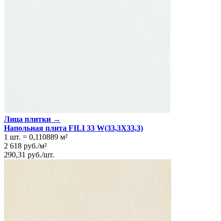
Лица плитки →
Напольная плита FILI 33 W(33,3Х33,3)
1 шт.
=
0,110889
м²
2 618
руб.
/
м²
290,31
руб.
/
шт.