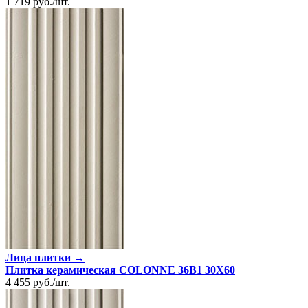
1 719
руб.
/
шт.
Лица плитки →
Плитка керамическая COLONNE 36B1 30X60
4 455
руб.
/
шт.