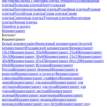
рисунком
Плитка с цветами
Плитка терраццо
Полированная
плитка
Польская плитка
Португальская
плитка
Противоскользящая плитка
Рельефная плитка
Розовая
плитка
Российская плитка
Серая плитка
Синяя
плитка
Сиреневая плитка
Турецкая плитка
Фиолетовая
плитка
Черная плитка
Перейти в раздел
Керамогранит
Каталог
/
Керамогранит
Белый керамогранит
Бирюзовый керамогранит
Золотой
керамогранит
Итальянский керамогранит
Керамогранит
10x10
Керамогранит 20x60
Керамогранит 25x40
Керамогранит
30x30
Керамогранит 30x60
Керамогранит 33x33
Керамогранит
40x80
Керамогранит 45x45
Керамогранит 60x120
Керамогранит
60x60
Керамогранит Испания
Керамогранит
Россия
Керамогранит бежевый
Керамогранит в
коридор
Керамогранит в полоску
Керамогранит
глянцевый
Керамогранит граффити
Керамогранит
декор
Керамогранит для ванной
Керамогранит для
лестницы
Керамогранит для пола
Керамогранит для
улицы
Керамогранит желтый
Керамогранит
зеленый
Керамогранит коричневый
Керамогранит
матовый
Керамогранит мозаика
Керамогранит
моноколор
Керамогранит под бетон
Керамогранит под