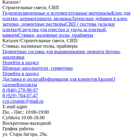
Каталог
/
Строительные смеси, СВП
Гидроизоляционные и вспомогательные материалы
Клеи для
плитки, керамогранита, мозаики
Латексные добавки в клеи,
затирки, цементные растворы
СВП ( система укладки
плитки)
Средства для очистки и ухода за плиткой,
камнем
Стяжки, наливные полы, праймеры
Каталог
/
Строительные смеси, СВП
/
Стяжки, наливные полы, праймеры
Цементные составы для выравнивания, ремонта бетона,
анкеровки
Перейти в раздел
Шовные заполнители, герметики
Перейти в раздел
Доставка и оплата
Информация для клиентов
Акции
О
салоне
Контакты
8 (846) 270-90-97
8 (929) 704-07-47
ccn.ceramic@mail.ru
E-mail адрес
Пн. - Пят.: 10:00-19:00
Суббота 10.00-18.00
Воскресенье-выходной
График работы
ул. Стара-Загора, 29а.