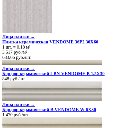
Лица плитки →
Плитка керамическая VENDOME 36P2 30X60
1 шт.
=
0,18
м²
3 517
руб.
/
м²
633,06
руб.
/
шт.
Лица плитки →
Бордюр керамический LBN VENDOME B 1.5X30
848
руб.
/
шт.
Лица плитки →
Бордюр керамический B.VENDOME W 6X30
1 470
руб.
/
шт.