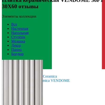
30X60 отзывы
Элементы коллекции
Все
Настенная
Напольная
Ступени
Мозаика
Декор
Панно
Бордюр
Италия
Производитель
La Faenza Ceramica
Коллекция
La Faenza Ceramica VENDOME
Вес
2.924 кг
Тип плитки
Настенная
Размеры
Размеры
30х60 см
Ширина
30 см