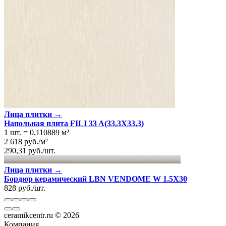
Лица плитки →
Напольная плита FILI 33 A(33,3Х33,3)
1 шт.
=
0,110889
м²
2 618
руб.
/
м²
290,31
руб.
/
шт.
Лица плитки →
Бордюр керамический LBN VENDOME W 1.5X30
828
руб.
/
шт.
ceramikcentr.ru
© 2026
Компания