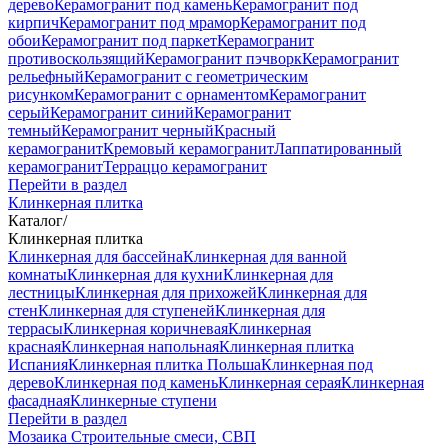
дерево
Керамогранит под камень
Керамогранит под
кирпич
Керамогранит под мрамор
Керамогранит под
обои
Керамогранит под паркет
Керамогранит
противоскользящий
Керамогранит пэчворк
Керамогранит
рельефный
Керамогранит с геометрическим
рисунком
Керамогранит с орнаментом
Керамогранит
серый
Керамогранит синий
Керамогранит
темный
Керамогранит черный
Красный
керамогранит
Кремовый керамогранит
Лаппатированный
керамогранит
Терраццо керамогранит
Перейти в раздел
Клинкерная плитка
Каталог
/
Клинкерная плитка
Клинкерная для бассейна
Клинкерная для ванной
комнаты
Клинкерная для кухни
Клинкерная для
лестницы
Клинкерная для прихожей
Клинкерная для
стен
Клинкерная для ступеней
Клинкерная для
террасы
Клинкерная коричневая
Клинкерная
красная
Клинкерная напольная
Клинкерная плитка
Испания
Клинкерная плитка Польша
Клинкерная под
дерево
Клинкерная под камень
Клинкерная серая
Клинкерная
фасадная
Клинкерные ступени
Перейти в раздел
Мозаика
Строительные смеси, СВП