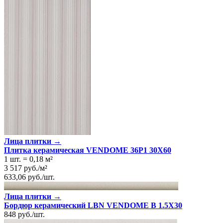
Лица плитки →
Плитка керамическая VENDOME 36P1 30X60
1 шт.
=
0,18
м²
3 517
руб.
/
м²
633,06
руб.
/
шт.
Лица плитки →
Бордюр керамический LBN VENDOME B 1.5X30
848
руб.
/
шт.