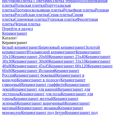
рисунком
Плитка с цветами
Плитка терраццо
Полированная
плитка
Польская плитка
Португальская
плитка
Противоскользящая плитка
Рельефная плитка
Розовая
плитка
Российская плитка
Серая плитка
Синяя
плитка
Сиреневая плитка
Турецкая плитка
Фиолетовая
плитка
Черная плитка
Перейти в раздел
Керамогранит
Каталог
/
Керамогранит
Белый керамогранит
Бирюзовый керамогранит
Золотой
керамогранит
Итальянский керамогранит
Керамогранит
10x10
Керамогранит 20x60
Керамогранит 25x40
Керамогранит
30x30
Керамогранит 30x60
Керамогранит 33x33
Керамогранит
40x80
Керамогранит 45x45
Керамогранит 60x120
Керамогранит
60x60
Керамогранит Испания
Керамогранит
Россия
Керамогранит бежевый
Керамогранит в
коридор
Керамогранит в полоску
Керамогранит
глянцевый
Керамогранит граффити
Керамогранит
декор
Керамогранит для ванной
Керамогранит для
лестницы
Керамогранит для пола
Керамогранит для
улицы
Керамогранит желтый
Керамогранит
зеленый
Керамогранит коричневый
Керамогранит
матовый
Керамогранит мозаика
Керамогранит
моноколор
Керамогранит под бетон
Керамогранит под