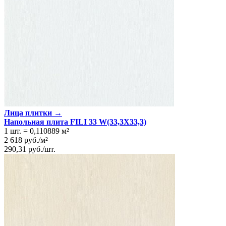
Лица плитки →
Напольная плита FILI 33 W(33,3Х33,3)
1 шт.
=
0,110889
м²
2 618
руб.
/
м²
290,31
руб.
/
шт.