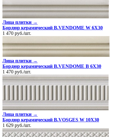
Лица плитки →
Бордюр керамический B.VENDOME W 6X30
1 470
руб.
/
шт.
Лица плитки →
Бордюр керамический B.VENDOME B 6X30
1 470
руб.
/
шт.
Лица плитки →
Бордюр керамический B.VOSGES W 10X30
1 629
руб.
/
шт.