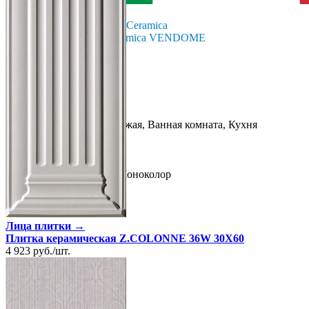
Италия
Производитель
La Faenza Ceramica
Коллекция
La Faenza Ceramica VENDOME
Тип плитки
Настенная
Размеры
Размеры
10х30 см
Ширина
10 см
Длина
30 см
Свойства
Назначение
Холл и прихожая, Ванная комната, Кухня
Материал
Керамика
Поверхность
Матовая
Цвет
Бежевый
Имитация поверхности
Моноколор
Лица плитки →
Плитка керамическая Z.COLONNE 36W 30X60
4 923
руб.
/
шт.