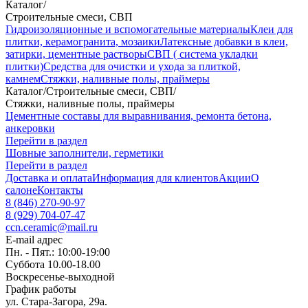
Каталог
/
Строительные смеси, СВП
Гидроизоляционные и вспомогательные материалы
Клеи для
плитки, керамогранита, мозаики
Латексные добавки в клеи,
затирки, цементные растворы
СВП ( система укладки
плитки)
Средства для очистки и ухода за плиткой,
камнем
Стяжки, наливные полы, праймеры
Каталог
/
Строительные смеси, СВП
/
Стяжки, наливные полы, праймеры
Цементные составы для выравнивания, ремонта бетона,
анкеровки
Перейти в раздел
Шовные заполнители, герметики
Перейти в раздел
Доставка и оплата
Информация для клиентов
Акции
О
салоне
Контакты
8 (846) 270-90-97
8 (929) 704-07-47
ccn.ceramic@mail.ru
E-mail адрес
Пн. - Пят.: 10:00-19:00
Суббота 10.00-18.00
Воскресенье-выходной
График работы
ул. Стара-Загора, 29а.