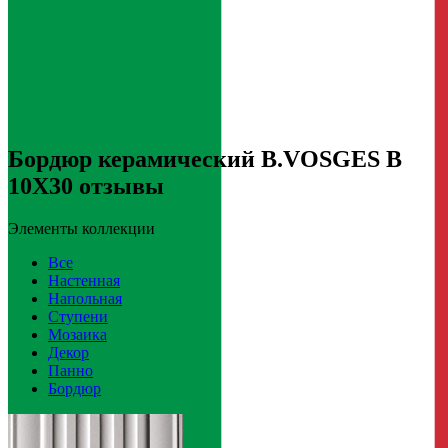
Бордюр керамический B.VOSGES B
10X30 отзывы
Элементы коллекции
Все
Настенная
Напольная
Ступени
Мозаика
Декор
Панно
Бордюр