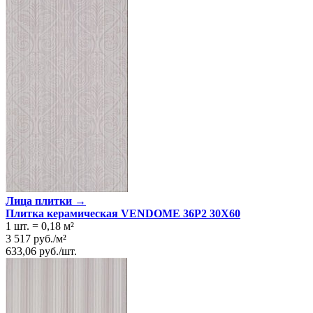
Лица плитки →
Плитка керамическая VENDOME 36P2 30X60
1 шт.
=
0,18
м²
3 517
руб.
/
м²
633,06
руб.
/
шт.