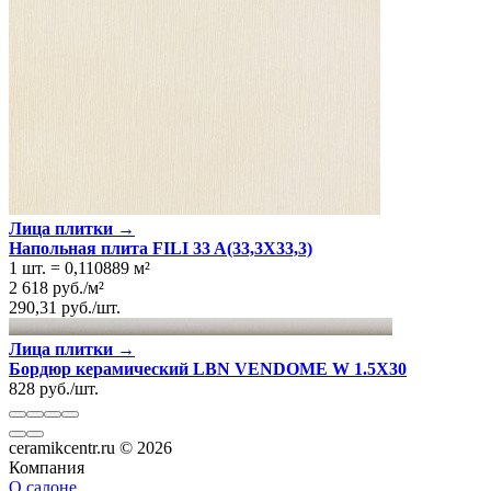
Лица плитки →
Напольная плита FILI 33 A(33,3Х33,3)
1 шт.
=
0,110889
м²
2 618
руб.
/
м²
290,31
руб.
/
шт.
Лица плитки →
Бордюр керамический LBN VENDOME W 1.5X30
828
руб.
/
шт.
ceramikcentr.ru
© 2026
Компания
О салоне