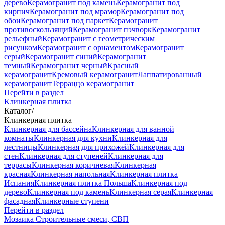
дерево
Керамогранит под камень
Керамогранит под
кирпич
Керамогранит под мрамор
Керамогранит под
обои
Керамогранит под паркет
Керамогранит
противоскользящий
Керамогранит пэчворк
Керамогранит
рельефный
Керамогранит с геометрическим
рисунком
Керамогранит с орнаментом
Керамогранит
серый
Керамогранит синий
Керамогранит
темный
Керамогранит черный
Красный
керамогранит
Кремовый керамогранит
Лаппатированный
керамогранит
Терраццо керамогранит
Перейти в раздел
Клинкерная плитка
Каталог
/
Клинкерная плитка
Клинкерная для бассейна
Клинкерная для ванной
комнаты
Клинкерная для кухни
Клинкерная для
лестницы
Клинкерная для прихожей
Клинкерная для
стен
Клинкерная для ступеней
Клинкерная для
террасы
Клинкерная коричневая
Клинкерная
красная
Клинкерная напольная
Клинкерная плитка
Испания
Клинкерная плитка Польша
Клинкерная под
дерево
Клинкерная под камень
Клинкерная серая
Клинкерная
фасадная
Клинкерные ступени
Перейти в раздел
Мозаика
Строительные смеси, СВП