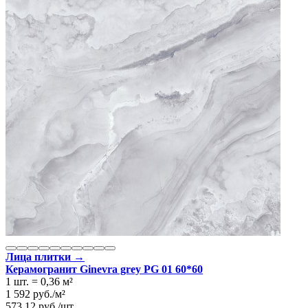
Лица плитки →
Керамогранит Ginevra grey PG 01 60*60
1 шт.
=
0,36
м²
1 592
руб.
/
м²
573,12
руб.
/
шт.