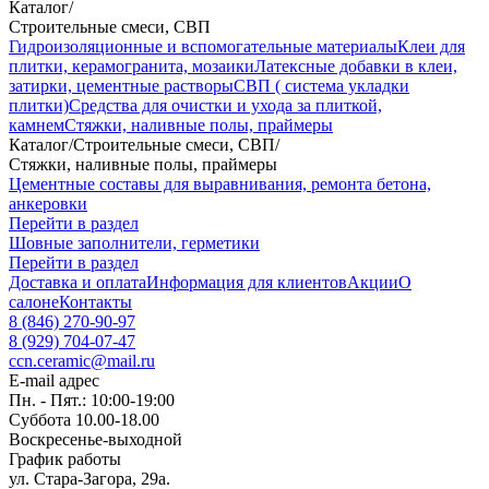
Каталог
/
Строительные смеси, СВП
Гидроизоляционные и вспомогательные материалы
Клеи для
плитки, керамогранита, мозаики
Латексные добавки в клеи,
затирки, цементные растворы
СВП ( система укладки
плитки)
Средства для очистки и ухода за плиткой,
камнем
Стяжки, наливные полы, праймеры
Каталог
/
Строительные смеси, СВП
/
Стяжки, наливные полы, праймеры
Цементные составы для выравнивания, ремонта бетона,
анкеровки
Перейти в раздел
Шовные заполнители, герметики
Перейти в раздел
Доставка и оплата
Информация для клиентов
Акции
О
салоне
Контакты
8 (846) 270-90-97
8 (929) 704-07-47
ccn.ceramic@mail.ru
E-mail адрес
Пн. - Пят.: 10:00-19:00
Суббота 10.00-18.00
Воскресенье-выходной
График работы
ул. Стара-Загора, 29а.