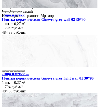
Материал
Керамика
Поверхность
Глянцевая/Полированная, Рельефная
Цвет
Светло-серый
Лица плитки →
Имитация поверхности
Мрамор
Плитка керамическая Ginevra grey wall 02 30*90
1 шт.
=
0,27
м²
1 794
руб.
/
м²
484,38
руб.
/
шт.
Лица плитки →
Плитка керамическая Ginevra grey light wall 01 30*90
1 шт.
=
0,27
м²
1 794
руб.
/
м²
484,38
руб.
/
шт.