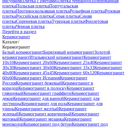
рисунком
Плитка с цветами
Плитка терраццо
Полированная
плитка
Польская плитка
Португальская
плитка
Противоскользящая плитка
Рельефная плитка
Розовая
плитка
Российская плитка
Серая плитка
Синяя
плитка
Сиреневая плитка
Турецкая плитка
Фиолетовая
плитка
Черная плитка
Перейти в раздел
Керамогранит
Каталог
/
Керамогранит
Белый керамогранит
Бирюзовый керамогранит
Золотой
керамогранит
Итальянский керамогранит
Керамогранит
10x10
Керамогранит 20x60
Керамогранит 25x40
Керамогранит
30x30
Керамогранит 30x60
Керамогранит 33x33
Керамогранит
40x80
Керамогранит 45x45
Керамогранит 60x120
Керамогранит
60x60
Керамогранит Испания
Керамогранит
Россия
Керамогранит бежевый
Керамогранит в
коридор
Керамогранит в полоску
Керамогранит
глянцевый
Керамогранит граффити
Керамогранит
декор
Керамогранит для ванной
Керамогранит для
лестницы
Керамогранит для пола
Керамогранит для
улицы
Керамогранит желтый
Керамогранит
зеленый
Керамогранит коричневый
Керамогранит
матовый
Керамогранит мозаика
Керамогранит
моноколор
Керамогранит под бетон
Керамогранит под