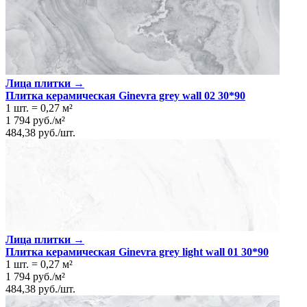
Лица плитки →
Плитка керамическая Ginevra grey wall 02 30*90
1 шт.
=
0,27
м²
1 794
руб.
/
м²
484,38
руб.
/
шт.
Лица плитки →
Плитка керамическая Ginevra grey light wall 01 30*90
1 шт.
=
0,27
м²
1 794
руб.
/
м²
484,38
руб.
/
шт.