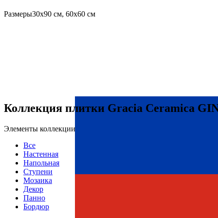
Размеры
30х90 см, 60х60 см
Коллекция плитки Gracia Ceramica G
Элементы коллекции
Все
Настенная
Напольная
Ступени
Мозаика
Декор
Панно
Бордюр