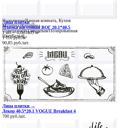
Ширина
20.1 см
Длина
40.5 см
Свойства
Назначение
Ванная комната, Кухня
Лица плитки →
Материал
Керамика
Плитка настенная ВОГ 20,1*40,5
Поверхность
Глянцевая/Полированная
1 шт.
=
0,081405
м²
Цвет
Белый
1 116
руб.
/
м²
90,85
руб.
/
шт.
Лица плитки →
Декор 40,5*20,1 VOGUE Breakfast 4
700
руб.
/
шт.