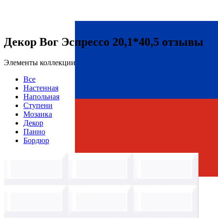
Декор Вог Эспрессо 20,1*40,5 отзывы
Элементы коллекции
Все
Настенная
Напольная
Ступени
Мозаика
Декор
Панно
Бордюр
Страна производства
Производитель
AZORI CERAMICA
Коллекция
Azori Ceramica ВОГ
Тип плитки
Декор настенный
Размеры
Размеры
20.1х40.5 см