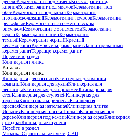
дерево
Керамогранит под камень
Керамогранит под
кирпич
Керамогранит под мрамор
Керамогранит под
обои
Керамогранит под паркет
Керамогранит
противоскользящий
Керамогранит пэчворк
Керамогранит
рельефный
Керамогранит с геометрическим
рисунком
Керамогранит с орнаментом
Керамогранит
серый
Керамогранит синий
Керамогранит
темный
Керамогранит черный
Красный
керамогранит
Кремовый керамогранит
Лаппатированный
керамогранит
Терраццо керамогранит
Перейти в раздел
Клинкерная плитка
Каталог
/
Клинкерная плитка
Клинкерная для бассейна
Клинкерная для ванной
комнаты
Клинкерная для кухни
Клинкерная для
лестницы
Клинкерная для прихожей
Клинкерная для
стен
Клинкерная для ступеней
Клинкерная для
террасы
Клинкерная коричневая
Клинкерная
красная
Клинкерная напольная
Клинкерная плитка
Испания
Клинкерная плитка Польша
Клинкерная под
дерево
Клинкерная под камень
Клинкерная серая
Клинкерная
фасадная
Клинкерные ступени
Перейти в раздел
Мозаика
Строительные смеси, СВП