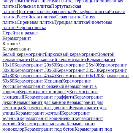
рисунком
Плитка с цветами
Плитка терраццо
Полированная
плитка
Польская плитка
Португальская
плитка
Противоскользящая плитка
Рельефная плитка
Розовая
плитка
Российская плитка
Серая плитка
Синяя
плитка
Сиреневая плитка
Турецкая плитка
Фиолетовая
плитка
Черная плитка
Перейти в раздел
Керамогранит
Каталог
/
Керамогранит
Белый керамогранит
Бирюзовый керамогранит
Золотой
керамогранит
Итальянский керамогранит
Керамогранит
10x10
Керамогранит 20x60
Керамогранит 25x40
Керамогранит
30x30
Керамогранит 30x60
Керамогранит 33x33
Керамогранит
40x80
Керамогранит 45x45
Керамогранит 60x120
Керамогранит
60x60
Керамогранит Испания
Керамогранит
Россия
Керамогранит бежевый
Керамогранит в
коридор
Керамогранит в полоску
Керамогранит
глянцевый
Керамогранит граффити
Керамогранит
декор
Керамогранит для ванной
Керамогранит для
лестницы
Керамогранит для пола
Керамогранит для
улицы
Керамогранит желтый
Керамогранит
зеленый
Керамогранит коричневый
Керамогранит
матовый
Керамогранит мозаика
Керамогранит
моноколор
Керамогранит под бетон
Керамогранит под