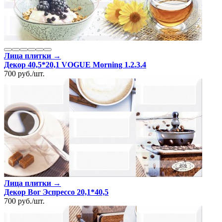
Лица плитки →
Декор 40,5*20,1 VOGUE Morning 1.2.3.4
700
руб.
/
шт.
Лица плитки →
Декор Вог Эспрессо 20,1*40,5
700
руб.
/
шт.