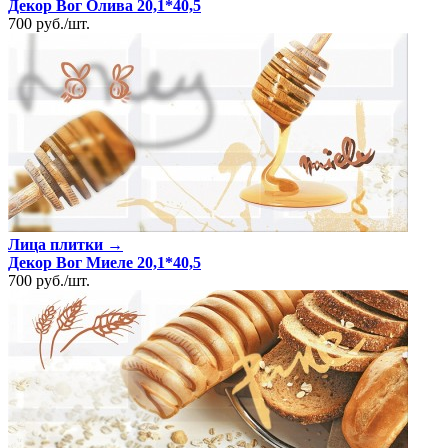
Декор Вог Олива 20,1*40,5
700
руб.
/
шт.
Лица плитки →
Декор Вог Миеле 20,1*40,5
700
руб.
/
шт.