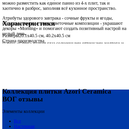
можно разместить как единое панно из 4-х плит, так и
хаотично в разброс, заполняя всё кухонное пространство.
Атрибуты здорового завтрака - сочные фрукты и ягоды,
Характеристики
йогурты и каши, а также цветочные композиции - украшают
декоры «Morning» и помогают создать позитивный настрой на
целый день.
Размеры
20.1х40.5 см, 40.2х40.5 см
Страна производства
Панно «Citrus» радует глаз солнечными оттенками желтого и
оранжевого цветов, дополненных зеленью листьев
апельсинового дерева.
Изюминкой в оформлении кухни станут декоры «Breakfast» с
черно-белой графикой воодушевляющих надписей и
стилизованного отображения аппетитных угощений, как
напоминания о необходимости себя баловать.
Коллекция плитки Azori Ceramica
ВОГ отзывы
Элементы коллекции
Все
Настенная