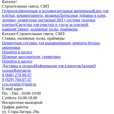
Каталог
/
Строительные смеси, СВП
Гидроизоляционные и вспомогательные материалы
Клеи для
плитки, керамогранита, мозаики
Латексные добавки в клеи,
затирки, цементные растворы
СВП ( система укладки
плитки)
Средства для очистки и ухода за плиткой,
камнем
Стяжки, наливные полы, праймеры
Каталог
/
Строительные смеси, СВП
/
Стяжки, наливные полы, праймеры
Цементные составы для выравнивания, ремонта бетона,
анкеровки
Перейти в раздел
Шовные заполнители, герметики
Перейти в раздел
Доставка и оплата
Информация для клиентов
Акции
О
салоне
Контакты
8 (846) 270-90-97
8 (929) 704-07-47
ccn.ceramic@mail.ru
E-mail адрес
Пн. - Пят.: 10:00-19:00
Суббота 10.00-18.00
Воскресенье-выходной
График работы
ул. Стара-Загора, 29а.