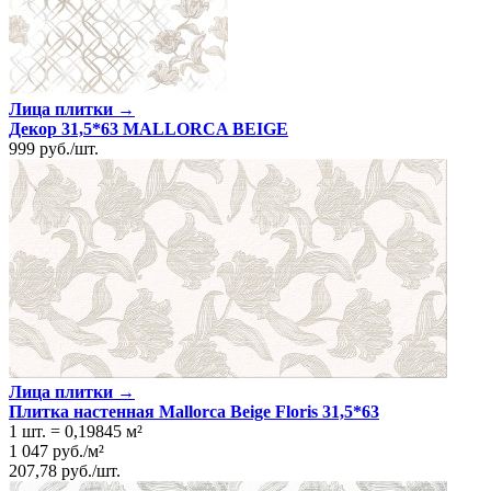
Лица плитки →
Декор 31,5*63 MALLORCA BEIGE
999
руб.
/
шт.
Лица плитки →
Плитка настенная Mallorca Beige Floris 31,5*63
1 шт.
=
0,19845
м²
1 047
руб.
/
м²
207,78
руб.
/
шт.