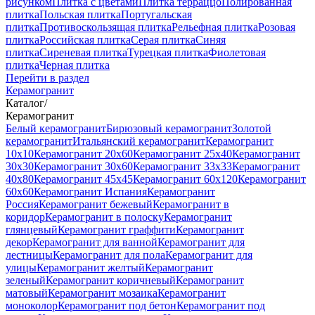
рисунком
Плитка с цветами
Плитка терраццо
Полированная
плитка
Польская плитка
Португальская
плитка
Противоскользящая плитка
Рельефная плитка
Розовая
плитка
Российская плитка
Серая плитка
Синяя
плитка
Сиреневая плитка
Турецкая плитка
Фиолетовая
плитка
Черная плитка
Перейти в раздел
Керамогранит
Каталог
/
Керамогранит
Белый керамогранит
Бирюзовый керамогранит
Золотой
керамогранит
Итальянский керамогранит
Керамогранит
10x10
Керамогранит 20x60
Керамогранит 25x40
Керамогранит
30x30
Керамогранит 30x60
Керамогранит 33x33
Керамогранит
40x80
Керамогранит 45x45
Керамогранит 60x120
Керамогранит
60x60
Керамогранит Испания
Керамогранит
Россия
Керамогранит бежевый
Керамогранит в
коридор
Керамогранит в полоску
Керамогранит
глянцевый
Керамогранит граффити
Керамогранит
декор
Керамогранит для ванной
Керамогранит для
лестницы
Керамогранит для пола
Керамогранит для
улицы
Керамогранит желтый
Керамогранит
зеленый
Керамогранит коричневый
Керамогранит
матовый
Керамогранит мозаика
Керамогранит
моноколор
Керамогранит под бетон
Керамогранит под