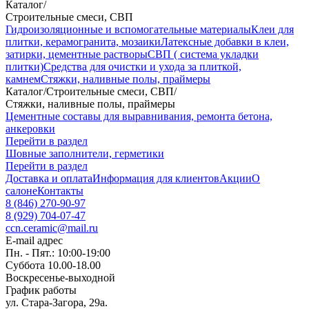
Каталог
/
Строительные смеси, СВП
Гидроизоляционные и вспомогательные материалы
Клеи для
плитки, керамогранита, мозаики
Латексные добавки в клеи,
затирки, цементные растворы
СВП ( система укладки
плитки)
Средства для очистки и ухода за плиткой,
камнем
Стяжки, наливные полы, праймеры
Каталог
/
Строительные смеси, СВП
/
Стяжки, наливные полы, праймеры
Цементные составы для выравнивания, ремонта бетона,
анкеровки
Перейти в раздел
Шовные заполнители, герметики
Перейти в раздел
Доставка и оплата
Информация для клиентов
Акции
О
салоне
Контакты
8 (846) 270-90-97
8 (929) 704-07-47
ccn.ceramic@mail.ru
E-mail адрес
Пн. - Пят.: 10:00-19:00
Суббота 10.00-18.00
Воскресенье-выходной
График работы
ул. Стара-Загора, 29а.