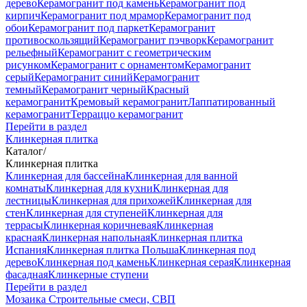
дерево
Керамогранит под камень
Керамогранит под
кирпич
Керамогранит под мрамор
Керамогранит под
обои
Керамогранит под паркет
Керамогранит
противоскользящий
Керамогранит пэчворк
Керамогранит
рельефный
Керамогранит с геометрическим
рисунком
Керамогранит с орнаментом
Керамогранит
серый
Керамогранит синий
Керамогранит
темный
Керамогранит черный
Красный
керамогранит
Кремовый керамогранит
Лаппатированный
керамогранит
Терраццо керамогранит
Перейти в раздел
Клинкерная плитка
Каталог
/
Клинкерная плитка
Клинкерная для бассейна
Клинкерная для ванной
комнаты
Клинкерная для кухни
Клинкерная для
лестницы
Клинкерная для прихожей
Клинкерная для
стен
Клинкерная для ступеней
Клинкерная для
террасы
Клинкерная коричневая
Клинкерная
красная
Клинкерная напольная
Клинкерная плитка
Испания
Клинкерная плитка Польша
Клинкерная под
дерево
Клинкерная под камень
Клинкерная серая
Клинкерная
фасадная
Клинкерные ступени
Перейти в раздел
Мозаика
Строительные смеси, СВП