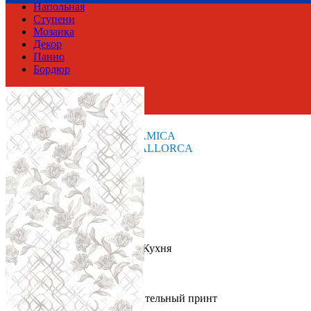
Напольная
Ступени
Мозаика
Декор
Панно
Бордюр
Россия
Производитель
AZORI CERAMICA
Коллекция
Azori Ceramica MALLORCA
Тип плитки
Настенная
Размеры
Размеры
31.5х63 см
Толщина
9.5 мм
Ширина
31.5 см
Длина
63 см
Свойства
Назначение
Ванная комната, Кухня
Материал
Керамика
Поверхность
Матовая
Цвет
Светло-серый
Имитация поверхности
Растительный принт