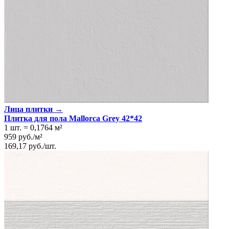
Лица плитки →
Плитка для пола Mallorca Grey 42*42
1 шт.
=
0,1764
м²
959
руб.
/
м²
169,17
руб.
/
шт.