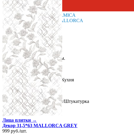
Страна производства
Производитель
AZORI CERAMICA
Коллекция
Azori Ceramica MALLORCA
Тип плитки
Настенная
Размеры
Размеры
31.5х63 см
Толщина
9.5 мм
Ширина
31.5 см
Длина
63 см
Площадь в упаковке
1.59 кв. м.
Вес 1 упаковки
25.77 кг
Количество в коробке, шт.
8
Свойства
Назначение
Ванная комната, Кухня
Материал
Керамика
Поверхность
Матовая
Цвет
Белый
Имитация поверхности
Бетон/Штукатурка
Лица плитки →
Декор 31,5*63 MALLORCA GREY
999
руб.
/
шт.