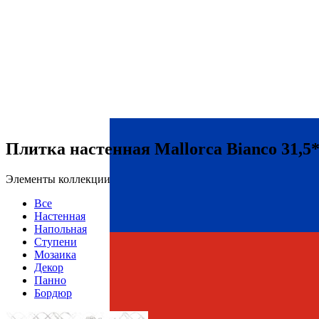
Плитка настенная Mallorca Bianco 31,5
Элементы коллекции
Все
Настенная
Напольная
Ступени
Мозаика
Декор
Панно
Бордюр