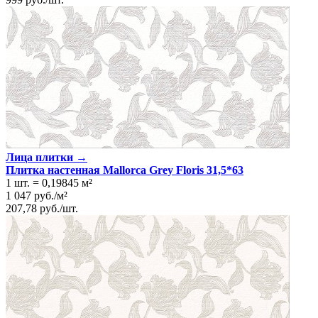
Лица плитки →
Плитка настенная Mallorca Grey Floris 31,5*63
1 шт.
=
0,19845
м²
1 047
руб.
/
м²
207,78
руб.
/
шт.