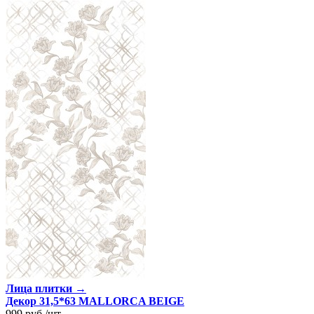
Лица плитки →
Декор 31,5*63 MALLORCA BEIGE
999
руб.
/
шт.