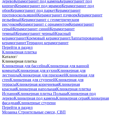
дерево
Керамогранит под камень
Керамогранит под
кирпич
Керамогранит под мрамор
Керамогранит под
обои
Керамогранит под паркет
Керамогранит
противоскользящий
Керамогранит пэчворк
Керамогранит
рельефный
Керамогранит с геометрическим
рисунком
Керамогранит с орнаментом
Керамогранит
серый
Керамогранит синий
Керамогранит
темный
Керамогранит черный
Красный
керамогранит
Кремовый керамогранит
Лаппатированный
керамогранит
Терраццо керамогранит
Перейти в раздел
Клинкерная плитка
Каталог
/
Клинкерная плитка
Клинкерная для бассейна
Клинкерная для ванной
комнаты
Клинкерная для кухни
Клинкерная для
лестницы
Клинкерная для прихожей
Клинкерная для
стен
Клинкерная для ступеней
Клинкерная для
террасы
Клинкерная коричневая
Клинкерная
красная
Клинкерная напольная
Клинкерная плитка
Испания
Клинкерная плитка Польша
Клинкерная под
дерево
Клинкерная под камень
Клинкерная серая
Клинкерная
фасадная
Клинкерные ступени
Перейти в раздел
Мозаика
Строительные смеси, СВП