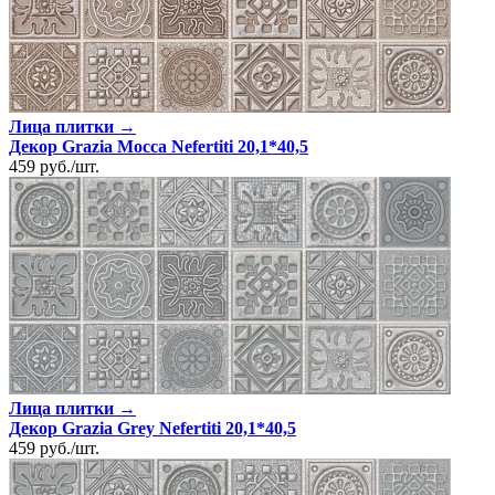
Лица плитки →
Декор Grazia Mocca Nefertiti 20,1*40,5
459
руб.
/
шт.
Лица плитки →
Декор Grazia Grey Nefertiti 20,1*40,5
459
руб.
/
шт.