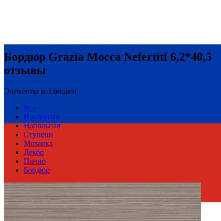
Бордюр Grazia Mocca Nefertiti 6,2*40,5
отзывы
Элементы коллекции
Все
Настенная
Напольная
Ступени
Мозаика
Декор
Панно
Бордюр
Россия
Производитель
AZORI CERAMICA