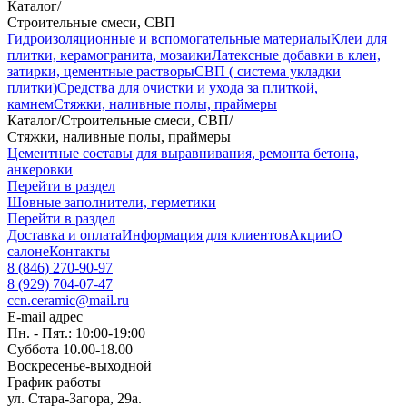
Каталог
/
Строительные смеси, СВП
Гидроизоляционные и вспомогательные материалы
Клеи для
плитки, керамогранита, мозаики
Латексные добавки в клеи,
затирки, цементные растворы
СВП ( система укладки
плитки)
Средства для очистки и ухода за плиткой,
камнем
Стяжки, наливные полы, праймеры
Каталог
/
Строительные смеси, СВП
/
Стяжки, наливные полы, праймеры
Цементные составы для выравнивания, ремонта бетона,
анкеровки
Перейти в раздел
Шовные заполнители, герметики
Перейти в раздел
Доставка и оплата
Информация для клиентов
Акции
О
салоне
Контакты
8 (846) 270-90-97
8 (929) 704-07-47
ccn.ceramic@mail.ru
E-mail адрес
Пн. - Пят.: 10:00-19:00
Суббота 10.00-18.00
Воскресенье-выходной
График работы
ул. Стара-Загора, 29а.