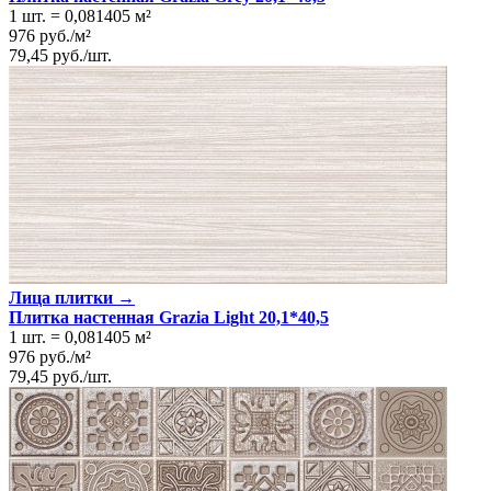
1 шт.
=
0,081405
м²
976
руб.
/
м²
79,45
руб.
/
шт.
Лица плитки →
Плитка настенная Grazia Light 20,1*40,5
1 шт.
=
0,081405
м²
976
руб.
/
м²
79,45
руб.
/
шт.