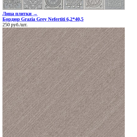
Лица плитки →
Бордюр Grazia Grey Nefertiti 6,2*40,5
250
руб.
/
шт.