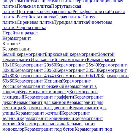
рисунком
Плитка с цветами
Плитка терраццо
Полированная
плитка
Польская плитка
Португальская
плитка
Противоскользящая плитка
Рельефная плитка
Розовая
плитка
Российская плитка
Серая плитка
Синяя
плитка
Сиреневая плитка
Турецкая плитка
Фиолетовая
плитка
Черная плитка
Перейти в раздел
Керамогранит
Каталог
/
Керамогранит
Белый керамогранит
Бирюзовый керамогранит
Золотой
керамогранит
Итальянский керамогранит
Керамогранит
10x10
Керамогранит 20x60
Керамогранит 25x40
Керамогранит
30x30
Керамогранит 30x60
Керамогранит 33x33
Керамогранит
40x80
Керамогранит 45x45
Керамогранит 60x120
Керамогранит
60x60
Керамогранит Испания
Керамогранит
Россия
Керамогранит бежевый
Керамогранит в
коридор
Керамогранит в полоску
Керамогранит
глянцевый
Керамогранит граффити
Керамогранит
декор
Керамогранит для ванной
Керамогранит для
лестницы
Керамогранит для пола
Керамогранит для
улицы
Керамогранит желтый
Керамогранит
зеленый
Керамогранит коричневый
Керамогранит
матовый
Керамогранит мозаика
Керамогранит
моноколор
Керамогранит под бетон
Керамогранит под