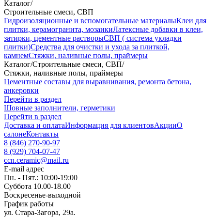
Каталог
/
Строительные смеси, СВП
Гидроизоляционные и вспомогательные материалы
Клеи для
плитки, керамогранита, мозаики
Латексные добавки в клеи,
затирки, цементные растворы
СВП ( система укладки
плитки)
Средства для очистки и ухода за плиткой,
камнем
Стяжки, наливные полы, праймеры
Каталог
/
Строительные смеси, СВП
/
Стяжки, наливные полы, праймеры
Цементные составы для выравнивания, ремонта бетона,
анкеровки
Перейти в раздел
Шовные заполнители, герметики
Перейти в раздел
Доставка и оплата
Информация для клиентов
Акции
О
салоне
Контакты
8 (846) 270-90-97
8 (929) 704-07-47
ccn.ceramic@mail.ru
E-mail адрес
Пн. - Пят.: 10:00-19:00
Суббота 10.00-18.00
Воскресенье-выходной
График работы
ул. Стара-Загора, 29а.