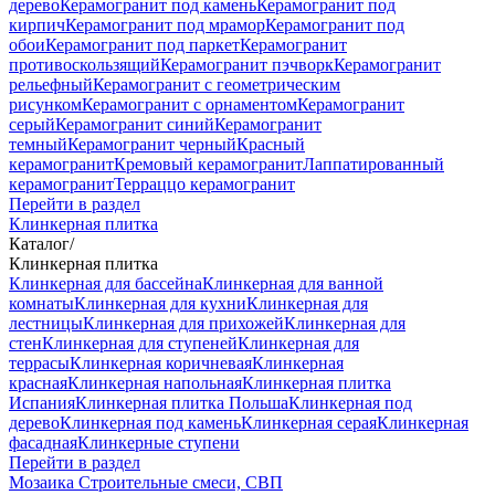
дерево
Керамогранит под камень
Керамогранит под
кирпич
Керамогранит под мрамор
Керамогранит под
обои
Керамогранит под паркет
Керамогранит
противоскользящий
Керамогранит пэчворк
Керамогранит
рельефный
Керамогранит с геометрическим
рисунком
Керамогранит с орнаментом
Керамогранит
серый
Керамогранит синий
Керамогранит
темный
Керамогранит черный
Красный
керамогранит
Кремовый керамогранит
Лаппатированный
керамогранит
Терраццо керамогранит
Перейти в раздел
Клинкерная плитка
Каталог
/
Клинкерная плитка
Клинкерная для бассейна
Клинкерная для ванной
комнаты
Клинкерная для кухни
Клинкерная для
лестницы
Клинкерная для прихожей
Клинкерная для
стен
Клинкерная для ступеней
Клинкерная для
террасы
Клинкерная коричневая
Клинкерная
красная
Клинкерная напольная
Клинкерная плитка
Испания
Клинкерная плитка Польша
Клинкерная под
дерево
Клинкерная под камень
Клинкерная серая
Клинкерная
фасадная
Клинкерные ступени
Перейти в раздел
Мозаика
Строительные смеси, СВП