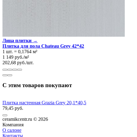
Лица плитки →
Плитка для пола Chateau Grey 42*42
1 шт.
=
0,1764
м²
1 149
руб.
/
м²
202,68
руб.
/
шт.
С этим товаров покупают
Плитка настенная Grazia Grey 20,1*40,5
79,45 руб.
ceramikcentr.ru
© 2026
Компания
О салоне
Контакты