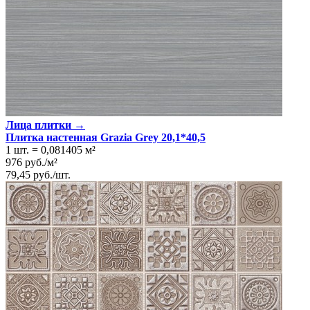
Лица плитки →
Плитка настенная Grazia Grey 20,1*40,5
1 шт.
=
0,081405
м²
976
руб.
/
м²
79,45
руб.
/
шт.