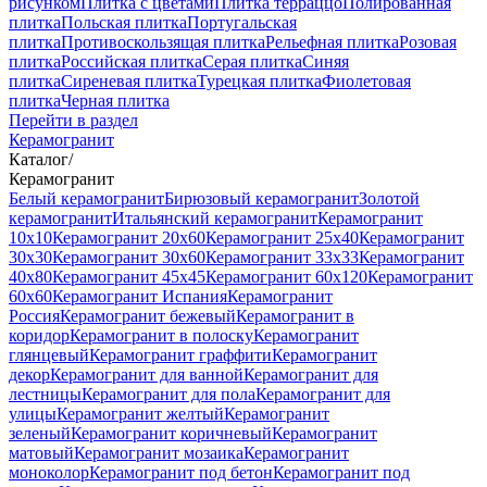
рисунком
Плитка с цветами
Плитка терраццо
Полированная
плитка
Польская плитка
Португальская
плитка
Противоскользящая плитка
Рельефная плитка
Розовая
плитка
Российская плитка
Серая плитка
Синяя
плитка
Сиреневая плитка
Турецкая плитка
Фиолетовая
плитка
Черная плитка
Перейти в раздел
Керамогранит
Каталог
/
Керамогранит
Белый керамогранит
Бирюзовый керамогранит
Золотой
керамогранит
Итальянский керамогранит
Керамогранит
10x10
Керамогранит 20x60
Керамогранит 25x40
Керамогранит
30x30
Керамогранит 30x60
Керамогранит 33x33
Керамогранит
40x80
Керамогранит 45x45
Керамогранит 60x120
Керамогранит
60x60
Керамогранит Испания
Керамогранит
Россия
Керамогранит бежевый
Керамогранит в
коридор
Керамогранит в полоску
Керамогранит
глянцевый
Керамогранит граффити
Керамогранит
декор
Керамогранит для ванной
Керамогранит для
лестницы
Керамогранит для пола
Керамогранит для
улицы
Керамогранит желтый
Керамогранит
зеленый
Керамогранит коричневый
Керамогранит
матовый
Керамогранит мозаика
Керамогранит
моноколор
Керамогранит под бетон
Керамогранит под