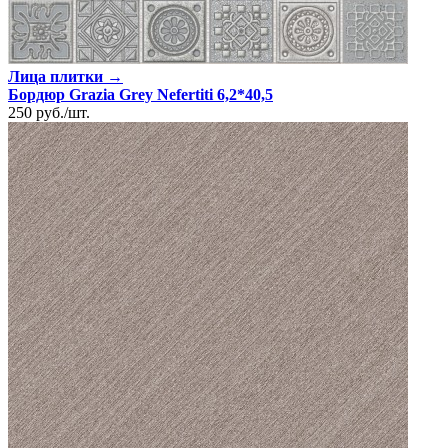
Лица плитки →
Бордюр Grazia Grey Nefertiti 6,2*40,5
250
руб.
/
шт.