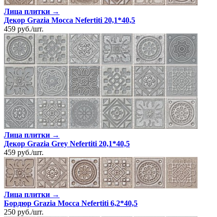
Лица плитки →
Декор Grazia Mocca Nefertiti 20,1*40,5
459
руб.
/
шт.
Лица плитки →
Декор Grazia Grey Nefertiti 20,1*40,5
459
руб.
/
шт.
Лица плитки →
Бордюр Grazia Mocca Nefertiti 6,2*40,5
250
руб.
/
шт.