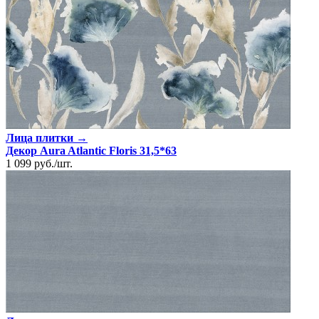
Лица плитки →
Декор Aura Atlantic Floris 31,5*63
1 099
руб.
/
шт.