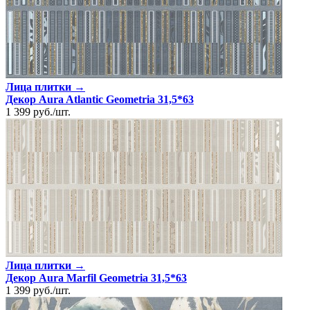
Лица плитки →
Декор Aura Atlantic Geometria 31,5*63
1 399
руб.
/
шт.
Лица плитки →
Декор Aura Marfil Geometria 31,5*63
1 399
руб.
/
шт.