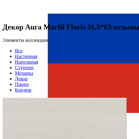
Декор Aura Marfil Floris 31,5*63 отзыв
Элементы коллекции
Все
Настенная
Напольная
Ступени
Мозаика
Декор
Панно
Бордюр
Страна производства
Производитель
AZORI CERAMICA
Коллекция
Azori Ceramica AURA
Тип плитки
Декор настенный
Размеры