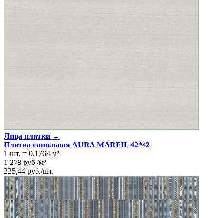
Размеры
31.5х63 см
Ширина
31.5 см
Длина
63 см
Свойства
Назначение
Ванная комната, Кухня
Материал
Керамика
Поверхность
Глянцевая/Полированная
Цвет
Слоновая кость
Имитация поверхности
Растительный принт
Лица плитки →
Плитка напольная AURA MARFIL 42*42
1 шт.
=
0,1764
м²
1 278
руб.
/
м²
225,44
руб.
/
шт.