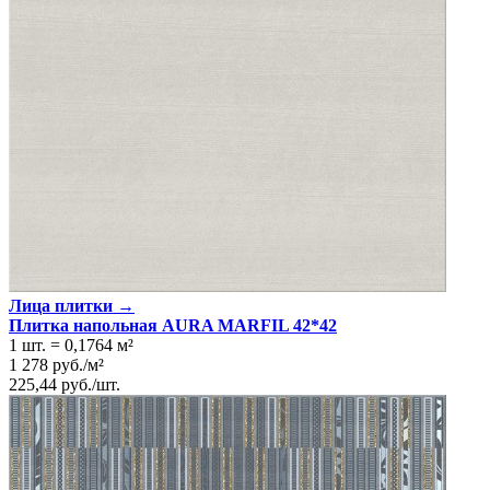
Размеры
31.5х63 см
Ширина
31.5 см
Длина
63 см
Свойства
Назначение
Ванная комната, Кухня
Материал
Керамогранит
Поверхность
Глянцевая/Полированная
Цвет
Сине-зеленый
Имитация поверхности
Растительный принт
Лица плитки →
Плитка напольная AURA MARFIL 42*42
1 шт.
=
0,1764
м²
1 278
руб.
/
м²
225,44
руб.
/
шт.