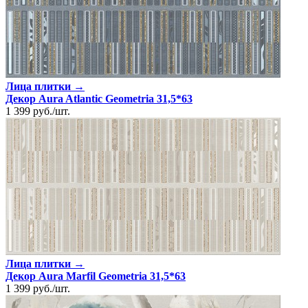
Лица плитки →
Декор Aura Atlantic Geometria 31,5*63
1 399
руб.
/
шт.
Лица плитки →
Декор Aura Marfil Geometria 31,5*63
1 399
руб.
/
шт.