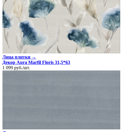
Лица плитки →
Декор Aura Marfil Floris 31,5*63
1 099
руб.
/
шт.