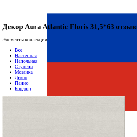
Декор Aura Atlantic Floris 31,5*63 отзы
Элементы коллекции
Все
Настенная
Напольная
Ступени
Мозаика
Декор
Панно
Бордюр
Страна производства
Производитель
AZORI CERAMICA
Коллекция
Azori Ceramica AURA
Тип плитки
Декор настенный
Размеры