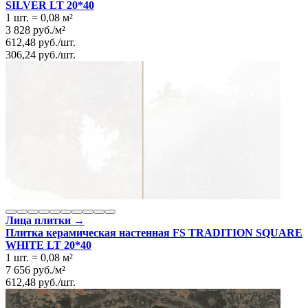
SILVER LT 20*40
1 шт.
=
0,08
м²
3 828
руб.
/
м²
612,48
руб.
/
шт.
306,24
руб.
/
шт.
Лица плитки →
Плитка керамическая настенная FS TRADITION SQUARE
WHITE LT 20*40
1 шт.
=
0,08
м²
7 656
руб.
/
м²
612,48
руб.
/
шт.