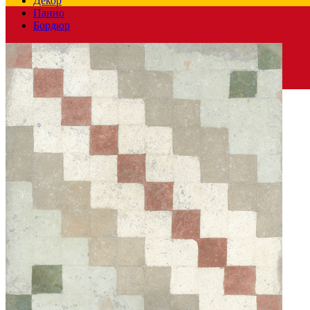
Декор
Панно
Бордюр
Испания
Производитель
PERONDA CERAMICAS
Вес
0.35 кг
Размеры
Размеры
8х32 см
Ширина
8 см
Длина
32 см
Свойства
Назначение
Ванная комната, Кухня
Имитация поверхности
Моноколор, Пэчворк