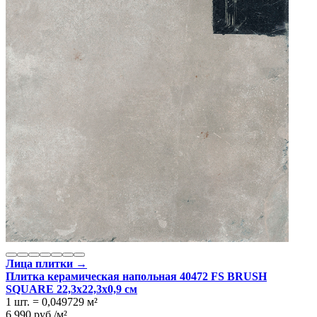
Лица плитки →
Плитка керамическая напольная 40472 FS BRUSH
SQUARE 22,3x22,3x0,9 см
1 шт.
=
0,049729
м²
6 990
руб.
/
м²