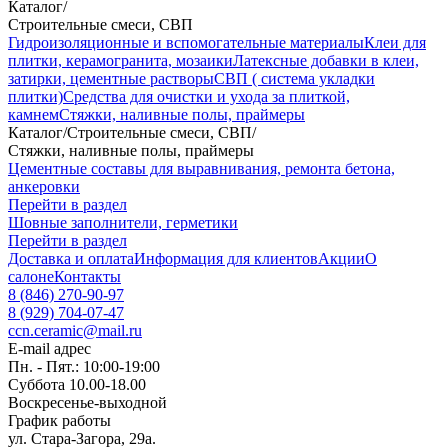
Каталог
/
Строительные смеси, СВП
Гидроизоляционные и вспомогательные материалы
Клеи для
плитки, керамогранита, мозаики
Латексные добавки в клеи,
затирки, цементные растворы
СВП ( система укладки
плитки)
Средства для очистки и ухода за плиткой,
камнем
Стяжки, наливные полы, праймеры
Каталог
/
Строительные смеси, СВП
/
Стяжки, наливные полы, праймеры
Цементные составы для выравнивания, ремонта бетона,
анкеровки
Перейти в раздел
Шовные заполнители, герметики
Перейти в раздел
Доставка и оплата
Информация для клиентов
Акции
О
салоне
Контакты
8 (846) 270-90-97
8 (929) 704-07-47
ccn.ceramic@mail.ru
E-mail адрес
Пн. - Пят.: 10:00-19:00
Суббота 10.00-18.00
Воскресенье-выходной
График работы
ул. Стара-Загора, 29а.