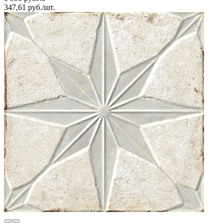
347,61
руб.
/
шт.