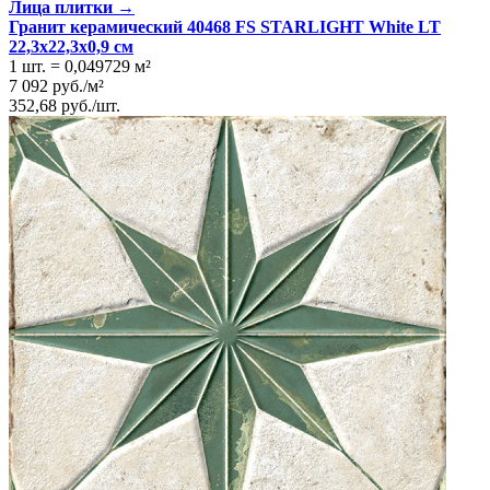
Лица плитки →
Гранит керамический 40468 FS STARLIGHT White LT
22,3x22,3x0,9 см
1 шт.
=
0,049729
м²
7 092
руб.
/
м²
352,68
руб.
/
шт.