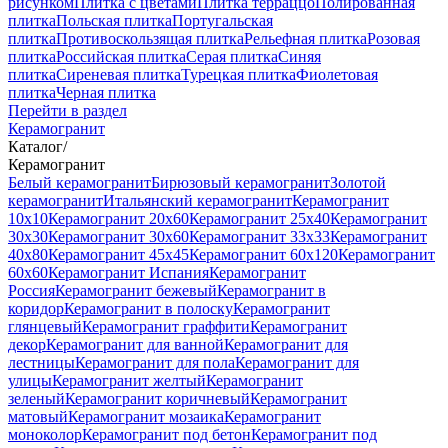
рисунком
Плитка с цветами
Плитка терраццо
Полированная
плитка
Польская плитка
Португальская
плитка
Противоскользящая плитка
Рельефная плитка
Розовая
плитка
Российская плитка
Серая плитка
Синяя
плитка
Сиреневая плитка
Турецкая плитка
Фиолетовая
плитка
Черная плитка
Перейти в раздел
Керамогранит
Каталог
/
Керамогранит
Белый керамогранит
Бирюзовый керамогранит
Золотой
керамогранит
Итальянский керамогранит
Керамогранит
10x10
Керамогранит 20x60
Керамогранит 25x40
Керамогранит
30x30
Керамогранит 30x60
Керамогранит 33x33
Керамогранит
40x80
Керамогранит 45x45
Керамогранит 60x120
Керамогранит
60x60
Керамогранит Испания
Керамогранит
Россия
Керамогранит бежевый
Керамогранит в
коридор
Керамогранит в полоску
Керамогранит
глянцевый
Керамогранит граффити
Керамогранит
декор
Керамогранит для ванной
Керамогранит для
лестницы
Керамогранит для пола
Керамогранит для
улицы
Керамогранит желтый
Керамогранит
зеленый
Керамогранит коричневый
Керамогранит
матовый
Керамогранит мозаика
Керамогранит
моноколор
Керамогранит под бетон
Керамогранит под