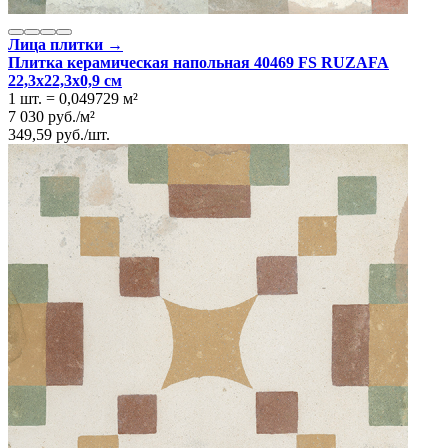
Лица плитки →
Плитка керамическая напольная 40469 FS RUZAFA
22,3x22,3x0,9 см
1 шт.
=
0,049729
м²
7 030
руб.
/
м²
349,59
руб.
/
шт.