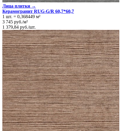
Лица плитки →
Керамогранит RUG-G/R 60,7*60,7
1 шт.
=
0,368449
м²
3 745
руб.
/
м²
1 379,84
руб.
/
шт.