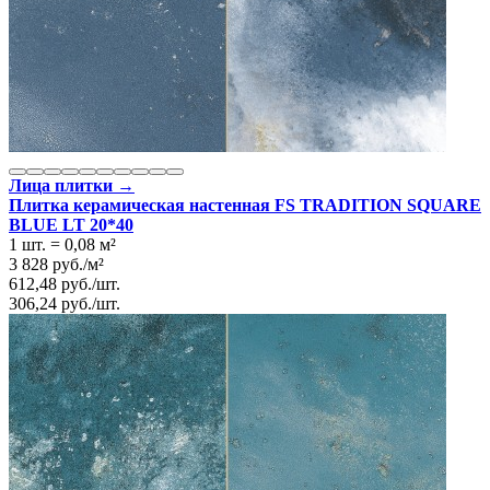
Лица плитки →
Плитка керамическая настенная FS TRADITION SQUARE
BLUE LT 20*40
1 шт.
=
0,08
м²
3 828
руб.
/
м²
612,48
руб.
/
шт.
306,24
руб.
/
шт.