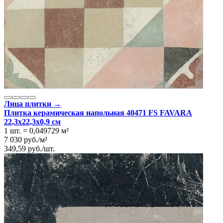
Лица плитки →
Плитка керамическая напольная 40471 FS FAVARA
22,3x22,3x0,9 см
1 шт.
=
0,049729
м²
7 030
руб.
/
м²
349,59
руб.
/
шт.