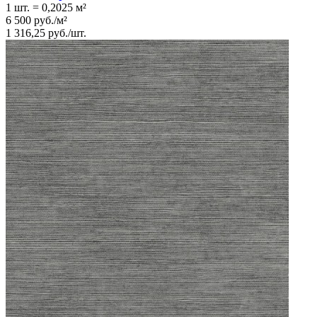
1 шт.
=
0,2025
м²
6 500
руб.
/
м²
1 316,25
руб.
/
шт.