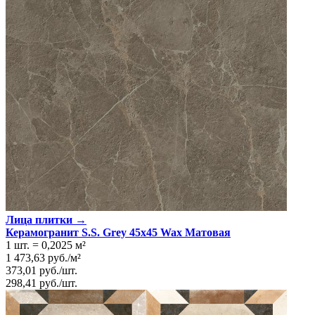
Лица плитки →
Керамогранит S.S. Grey 45x45 Wax Матовая
1 шт.
=
0,2025
м²
1 473,63
руб.
/
м²
373,01
руб.
/
шт.
298,41
руб.
/
шт.