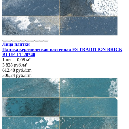
Лица плитки →
Плитка керамическая настенная FS TRADITION BRICK
BLUE LT 20*40
1 шт.
=
0,08
м²
3 828
руб.
/
м²
612,48
руб.
/
шт.
306,24
руб.
/
шт.