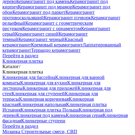
дерево
Керамогранит под камень
Керамогранит под
кирпич
Керамогранит под мрамор
Керамогранит под
обои
Керамогранит под паркет
Керамогранит
противоскользящий
Керамогранит пэчворк
Керамогранит
рельефный
Керамогранит с геометрическим
рисунком
Керамогранит с орнаментом
Керамогранит
серый
Керамогранит синий
Керамогранит
темный
Керамогранит черный
Красный
керамогранит
Кремовый керамогранит
Лаппатированный
керамогранит
Терраццо керамогранит
Перейти в раздел
Клинкерная плитка
Каталог
/
Клинкерная плитка
Клинкерная для бассейна
Клинкерная для ванной
комнаты
Клинкерная для кухни
Клинкерная для
лестницы
Клинкерная для прихожей
Клинкерная для
стен
Клинкерная для ступеней
Клинкерная для
террасы
Клинкерная коричневая
Клинкерная
красная
Клинкерная напольная
Клинкерная плитка
Испания
Клинкерная плитка Польша
Клинкерная под
дерево
Клинкерная под камень
Клинкерная серая
Клинкерная
фасадная
Клинкерные ступени
Перейти в раздел
Мозаика
Строительные смеси, СВП