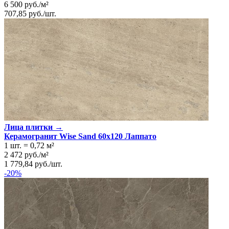
6 500
руб.
/
м²
707,85
руб.
/
шт.
Лица плитки →
Керамогранит Wise Sand 60x120 Лаппато
1 шт.
=
0,72
м²
2 472
руб.
/
м²
1 779,84
руб.
/
шт.
-20%