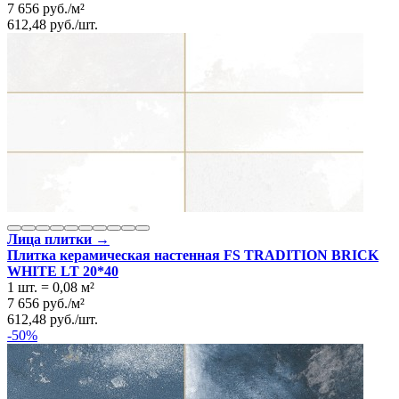
7 656
руб.
/
м²
612,48
руб.
/
шт.
Лица плитки →
Плитка керамическая настенная FS TRADITION BRICK
WHITE LT 20*40
1 шт.
=
0,08
м²
7 656
руб.
/
м²
612,48
руб.
/
шт.
-50%