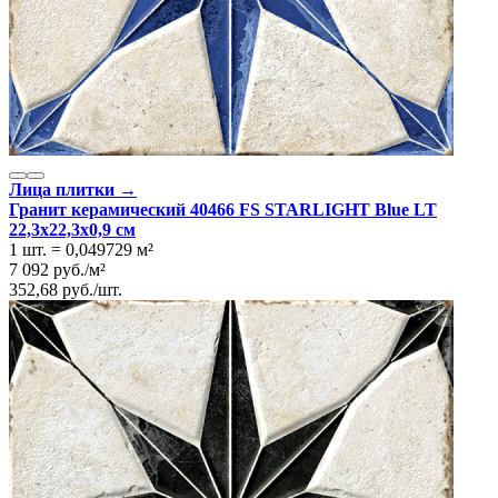
Лица плитки →
Гранит керамический 40466 FS STARLIGHT Blue LT
22,3x22,3x0,9 см
1 шт.
=
0,049729
м²
7 092
руб.
/
м²
352,68
руб.
/
шт.