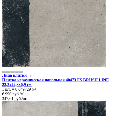
Лица плитки →
Плитка керамическая напольная 40473 FS BRUSH LINE
22,3x22,3x0,9 см
1 шт.
=
0,049729
м²
6 990
руб.
/
м²
347,61
руб.
/
шт.