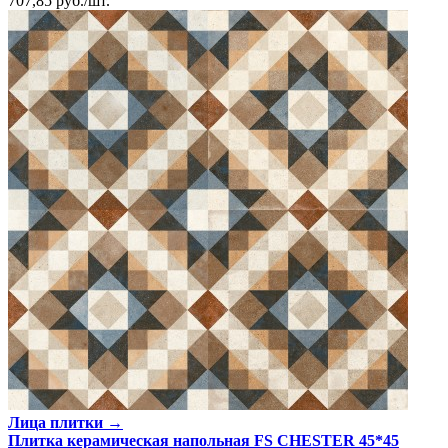
707,85
руб.
/
шт.
Лица плитки →
Плитка керамическая напольная FS CHESTER 45*45