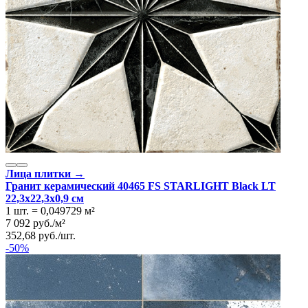
Лица плитки →
Гранит керамический 40465 FS STARLIGHT Black LT
22,3x22,3x0,9 см
1 шт.
=
0,049729
м²
7 092
руб.
/
м²
352,68
руб.
/
шт.
-50%