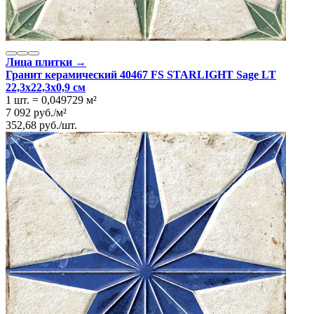
Лица плитки →
Гранит керамический 40467 FS STARLIGHT Sage LT
22,3x22,3x0,9 см
1 шт.
=
0,049729
м²
7 092
руб.
/
м²
352,68
руб.
/
шт.