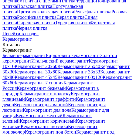
рисунком
Плитка с цветами
Плитка терраццо
Полированная
плитка
Польская плитка
Португальская
плитка
Противоскользящая плитка
Рельефная плитка
Розовая
плитка
Российская плитка
Серая плитка
Синяя
плитка
Сиреневая плитка
Турецкая плитка
Фиолетовая
плитка
Черная плитка
Перейти в раздел
Керамогранит
Каталог
/
Керамогранит
Белый керамогранит
Бирюзовый керамогранит
Золотой
керамогранит
Итальянский керамогранит
Керамогранит
10x10
Керамогранит 20x60
Керамогранит 25x40
Керамогранит
30x30
Керамогранит 30x60
Керамогранит 33x33
Керамогранит
40x80
Керамогранит 45x45
Керамогранит 60x120
Керамогранит
60x60
Керамогранит Испания
Керамогранит
Россия
Керамогранит бежевый
Керамогранит в
коридор
Керамогранит в полоску
Керамогранит
глянцевый
Керамогранит граффити
Керамогранит
декор
Керамогранит для ванной
Керамогранит для
лестницы
Керамогранит для пола
Керамогранит для
улицы
Керамогранит желтый
Керамогранит
зеленый
Керамогранит коричневый
Керамогранит
матовый
Керамогранит мозаика
Керамогранит
моноколор
Керамогранит под бетон
Керамогранит под