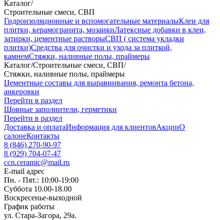
Каталог
/
Строительные смеси, СВП
Гидроизоляционные и вспомогательные материалы
Клеи для
плитки, керамогранита, мозаики
Латексные добавки в клеи,
затирки, цементные растворы
СВП ( система укладки
плитки)
Средства для очистки и ухода за плиткой,
камнем
Стяжки, наливные полы, праймеры
Каталог
/
Строительные смеси, СВП
/
Стяжки, наливные полы, праймеры
Цементные составы для выравнивания, ремонта бетона,
анкеровки
Перейти в раздел
Шовные заполнители, герметики
Перейти в раздел
Доставка и оплата
Информация для клиентов
Акции
О
салоне
Контакты
8 (846) 270-90-97
8 (929) 704-07-47
ccn.ceramic@mail.ru
E-mail адрес
Пн. - Пят.: 10:00-19:00
Суббота 10.00-18.00
Воскресенье-выходной
График работы
ул. Стара-Загора, 29а.