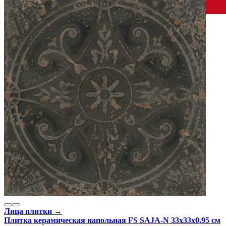
Испания
Производитель
PERONDA CERAMICAS
Коллекция
Peronda FS SALA
Тип плитки
Настенная, Напольная
Размеры
Размеры
33х33 см
Толщина
9.5 мм
Ширина
33 см
Длина
33 см
Площадь в упаковке
1.09 кв. м.
Вес 1 упаковки
22.922 кг
Количество в коробке, шт.
10
Свойства
Назначение
Холл и прихожая, Ванная комната, Кухня
Материал
Керамика
Поверхность
Лаппатированная
Цвет
Бежевый
Имитация поверхности
Металл
Лица плитки →
Плитка керамическая напольная FS SAJA-N 33х33x0,95 см