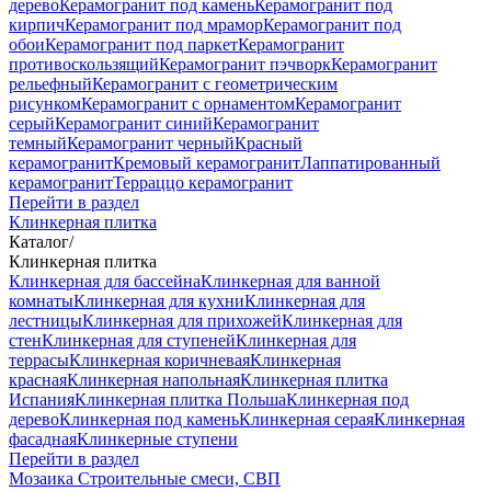
дерево
Керамогранит под камень
Керамогранит под
кирпич
Керамогранит под мрамор
Керамогранит под
обои
Керамогранит под паркет
Керамогранит
противоскользящий
Керамогранит пэчворк
Керамогранит
рельефный
Керамогранит с геометрическим
рисунком
Керамогранит с орнаментом
Керамогранит
серый
Керамогранит синий
Керамогранит
темный
Керамогранит черный
Красный
керамогранит
Кремовый керамогранит
Лаппатированный
керамогранит
Терраццо керамогранит
Перейти в раздел
Клинкерная плитка
Каталог
/
Клинкерная плитка
Клинкерная для бассейна
Клинкерная для ванной
комнаты
Клинкерная для кухни
Клинкерная для
лестницы
Клинкерная для прихожей
Клинкерная для
стен
Клинкерная для ступеней
Клинкерная для
террасы
Клинкерная коричневая
Клинкерная
красная
Клинкерная напольная
Клинкерная плитка
Испания
Клинкерная плитка Польша
Клинкерная под
дерево
Клинкерная под камень
Клинкерная серая
Клинкерная
фасадная
Клинкерные ступени
Перейти в раздел
Мозаика
Строительные смеси, СВП