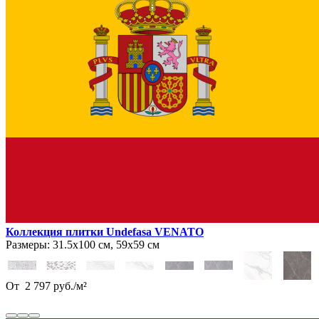
Коллекция плитки Undefasa VENATO
Размеры:
31.5х100 см, 59х59 см
От
2 797
руб.
/
м²