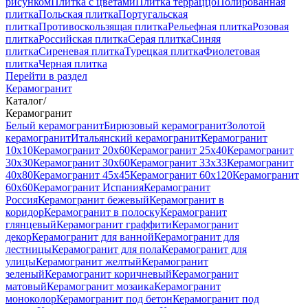
рисунком
Плитка с цветами
Плитка терраццо
Полированная
плитка
Польская плитка
Португальская
плитка
Противоскользящая плитка
Рельефная плитка
Розовая
плитка
Российская плитка
Серая плитка
Синяя
плитка
Сиреневая плитка
Турецкая плитка
Фиолетовая
плитка
Черная плитка
Перейти в раздел
Керамогранит
Каталог
/
Керамогранит
Белый керамогранит
Бирюзовый керамогранит
Золотой
керамогранит
Итальянский керамогранит
Керамогранит
10x10
Керамогранит 20x60
Керамогранит 25x40
Керамогранит
30x30
Керамогранит 30x60
Керамогранит 33x33
Керамогранит
40x80
Керамогранит 45x45
Керамогранит 60x120
Керамогранит
60x60
Керамогранит Испания
Керамогранит
Россия
Керамогранит бежевый
Керамогранит в
коридор
Керамогранит в полоску
Керамогранит
глянцевый
Керамогранит граффити
Керамогранит
декор
Керамогранит для ванной
Керамогранит для
лестницы
Керамогранит для пола
Керамогранит для
улицы
Керамогранит желтый
Керамогранит
зеленый
Керамогранит коричневый
Керамогранит
матовый
Керамогранит мозаика
Керамогранит
моноколор
Керамогранит под бетон
Керамогранит под