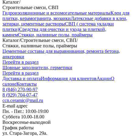
Каталог
/
Строительные смеси, СВП
Гидроизоляционные и вспомогательные материалы
Клеи для
плитки, керамогранита, мозаики
Латексные добавки в клеи,
затирки, цементные растворы
СВП ( система укладки
плитки)
Средства для очистки и ухода за плиткой,
камнем
Стяжки, наливные полы, праймеры
Каталог
/
Строительные смеси, СВП
/
Стяжки, наливные полы, праймеры
Цементные составы для выравнивания, ремонта бетона,
анкеровки
Перейти в раздел
Шовные заполнители, герметики
Перейти в раздел
Доставка и оплата
Информация для клиентов
Акции
О
салоне
Контакты
8 (846) 270-90-97
8 (929) 704-07-47
ccn.ceramic@mail.ru
E-mail адрес
Пн. - Пят.: 10:00-19:00
Суббота 10.00-18.00
Воскресенье-выходной
График работы
ул. Стара-Загора, 29а.