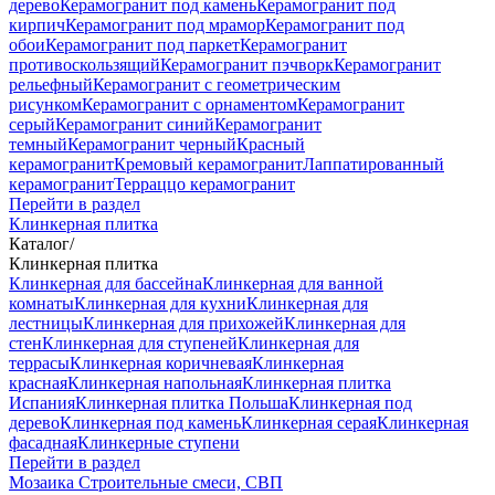
дерево
Керамогранит под камень
Керамогранит под
кирпич
Керамогранит под мрамор
Керамогранит под
обои
Керамогранит под паркет
Керамогранит
противоскользящий
Керамогранит пэчворк
Керамогранит
рельефный
Керамогранит с геометрическим
рисунком
Керамогранит с орнаментом
Керамогранит
серый
Керамогранит синий
Керамогранит
темный
Керамогранит черный
Красный
керамогранит
Кремовый керамогранит
Лаппатированный
керамогранит
Терраццо керамогранит
Перейти в раздел
Клинкерная плитка
Каталог
/
Клинкерная плитка
Клинкерная для бассейна
Клинкерная для ванной
комнаты
Клинкерная для кухни
Клинкерная для
лестницы
Клинкерная для прихожей
Клинкерная для
стен
Клинкерная для ступеней
Клинкерная для
террасы
Клинкерная коричневая
Клинкерная
красная
Клинкерная напольная
Клинкерная плитка
Испания
Клинкерная плитка Польша
Клинкерная под
дерево
Клинкерная под камень
Клинкерная серая
Клинкерная
фасадная
Клинкерные ступени
Перейти в раздел
Мозаика
Строительные смеси, СВП