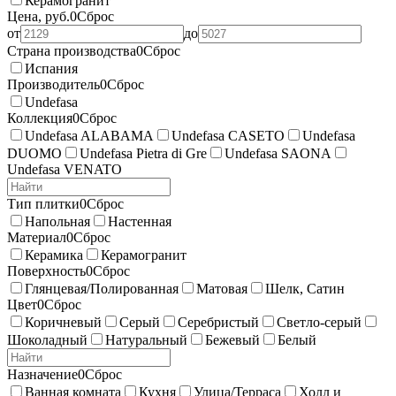
Керамогранит
Цена, руб.
0
Сброс
от
до
Страна производства
0
Сброс
Испания
Производитель
0
Сброс
Undefasa
Коллекция
0
Сброс
Undefasa ALABAMA
Undefasa CASETO
Undefasa
DUOMO
Undefasa Pietra di Gre
Undefasa SAONA
Undefasa VENATO
Тип плитки
0
Сброс
Напольная
Настенная
Материал
0
Сброс
Керамика
Керамогранит
Поверхность
0
Сброс
Глянцевая/Полированная
Матовая
Шелк, Сатин
Цвет
0
Сброс
Коричневый
Серый
Серебристый
Светло-серый
Шоколадный
Натуральный
Бежевый
Белый
Назначение
0
Сброс
Ванная комната
Кухня
Улица/Терраса
Холл и