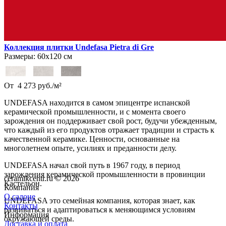
Коллекция плитки Undefasa Pietra di Gre
Размеры:
60х120 см
От
4 273
руб.
/
м²
UNDEFASA находится в самом эпицентре испанской
керамической промышленности, и с момента своего
зарождения он поддерживает свой рост, будучи убежденным,
что каждый из его продуктов отражает традиции и страсть к
качественной керамике. Ценности, основанные на
многолетнем опыте, усилиях и преданности делу.
UNDEFASA начал свой путь в 1967 году, в период
зарождения керамической промышленности в провинции
ceramikcentr.ru
© 2026
Кастельон.
Компания
О салоне
UNDEFASA это семейная компания, которая знает, как
Контакты
развиваться и адаптироваться к меняющимся условиям
Информация
окружающей среды.
Доставка и оплата