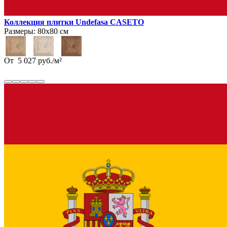
Коллекция плитки Undefasa CASETO
Размеры:
80х80 см
От
5 027
руб.
/
м²