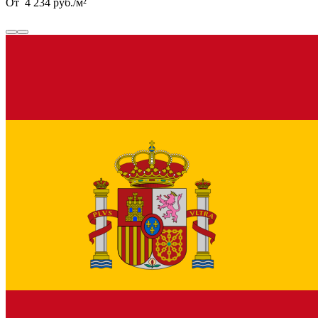
От
4 234
руб.
/
м²