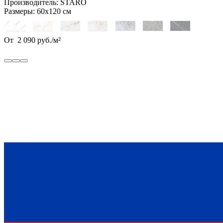
Производитель:
STARO
Размеры:
60х120 см
От
2 090
руб.
/
м²