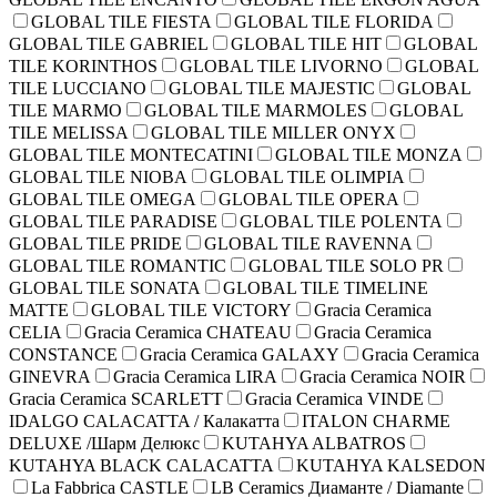
GLOBAL TILE FIESTA
GLOBAL TILE FLORIDA
GLOBAL TILE GABRIEL
GLOBAL TILE HIT
GLOBAL
TILE KORINTHOS
GLOBAL TILE LIVORNO
GLOBAL
TILE LUCCIANO
GLOBAL TILE MAJESTIC
GLOBAL
TILE MARMO
GLOBAL TILE MARMOLES
GLOBAL
TILE MELISSA
GLOBAL TILE MILLER ONYX
GLOBAL TILE MONTECATINI
GLOBAL TILE MONZA
GLOBAL TILE NIOBA
GLOBAL TILE OLIMPIA
GLOBAL TILE OMEGA
GLOBAL TILE OPERA
GLOBAL TILE PARADISE
GLOBAL TILE POLENTA
GLOBAL TILE PRIDE
GLOBAL TILE RAVENNA
GLOBAL TILE ROMANTIC
GLOBAL TILE SOLO PR
GLOBAL TILE SONATA
GLOBAL TILE TIMELINE
MATTE
GLOBAL TILE VICTORY
Gracia Ceramica
CELIA
Gracia Ceramica CHATEAU
Gracia Ceramica
CONSTANCE
Gracia Ceramica GALAXY
Gracia Ceramica
GINEVRA
Gracia Ceramica LIRA
Gracia Ceramica NOIR
Gracia Ceramica SCARLETT
Gracia Ceramica VINDE
IDALGO CALACATTA / Калакатта
ITALON CHARME
DELUXE /Шарм Делюкс
KUTAHYA ALBATROS
KUTAHYA BLACK CALACATTA
KUTAHYA KALSEDON
La Fabbrica CASTLE
LB Ceramics Диаманте / Diamante