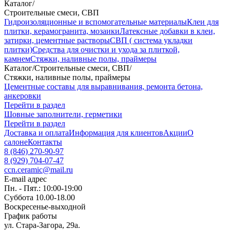
Каталог
/
Строительные смеси, СВП
Гидроизоляционные и вспомогательные материалы
Клеи для
плитки, керамогранита, мозаики
Латексные добавки в клеи,
затирки, цементные растворы
СВП ( система укладки
плитки)
Средства для очистки и ухода за плиткой,
камнем
Стяжки, наливные полы, праймеры
Каталог
/
Строительные смеси, СВП
/
Стяжки, наливные полы, праймеры
Цементные составы для выравнивания, ремонта бетона,
анкеровки
Перейти в раздел
Шовные заполнители, герметики
Перейти в раздел
Доставка и оплата
Информация для клиентов
Акции
О
салоне
Контакты
8 (846) 270-90-97
8 (929) 704-07-47
ccn.ceramic@mail.ru
E-mail адрес
Пн. - Пят.: 10:00-19:00
Суббота 10.00-18.00
Воскресенье-выходной
График работы
ул. Стара-Загора, 29а.