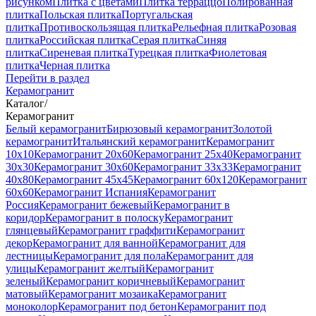
рисунком
Плитка с цветами
Плитка терраццо
Полированная
плитка
Польская плитка
Португальская
плитка
Противоскользящая плитка
Рельефная плитка
Розовая
плитка
Российская плитка
Серая плитка
Синяя
плитка
Сиреневая плитка
Турецкая плитка
Фиолетовая
плитка
Черная плитка
Перейти в раздел
Керамогранит
Каталог
/
Керамогранит
Белый керамогранит
Бирюзовый керамогранит
Золотой
керамогранит
Итальянский керамогранит
Керамогранит
10x10
Керамогранит 20x60
Керамогранит 25x40
Керамогранит
30x30
Керамогранит 30x60
Керамогранит 33x33
Керамогранит
40x80
Керамогранит 45x45
Керамогранит 60x120
Керамогранит
60x60
Керамогранит Испания
Керамогранит
Россия
Керамогранит бежевый
Керамогранит в
коридор
Керамогранит в полоску
Керамогранит
глянцевый
Керамогранит граффити
Керамогранит
декор
Керамогранит для ванной
Керамогранит для
лестницы
Керамогранит для пола
Керамогранит для
улицы
Керамогранит желтый
Керамогранит
зеленый
Керамогранит коричневый
Керамогранит
матовый
Керамогранит мозаика
Керамогранит
моноколор
Керамогранит под бетон
Керамогранит под