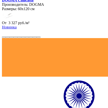
DOGMA Calacatta
Производитель:
DOGMA
Размеры:
60х120 см
От
3 327
руб.
/
м²
Новинка