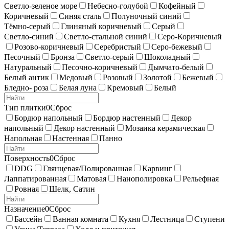
Светло-зеленое море
Небесно-голубой
Кофейный
Коричневый
Синяя сталь
Полуночный синий
Тёмно-серый
Глиняный коричневый
Серый
Светло-синий
Светло-стальной синий
Серо-Коричневый
Розово-коричневый
Серебристый
Серо-бежевый
Песочный
Бронза
Светло-серый
Шоколадный
Натуральный
Песочно-коричневый
Дымчато-белый
Белый антик
Медовый
Розовый
Золотой
Бежевый
Бледно- роза
Белая луна
Кремовый
Белый
Тип плитки
0
Сброс
Бордюр напольный
Бордюр настенный
Декор
напольный
Декор настенный
Мозаика керамическая
Напольная
Настенная
Панно
Поверхность
0
Сброс
DDG
Глянцевая/Полированная
Карвинг
Лаппатированная
Матовая
Нанополировка
Рельефная
Ровная
Шелк, Сатин
Назначение
0
Сброс
Бассейн
Ванная комната
Кухня
Лестница
Ступени