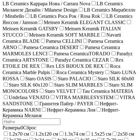
LB Ceramics Каррара Нова / Carrara Nova
LB Ceramics
Миланезе Дизайн / Milanese Design
LB Ceramics Мирабелло
/ Mirabello
LB Ceramics Роса Рок / Rosa Rok
LB Ceramics
Янссон / Jansson
Meissen Keramik ELEGANT CLASSIC
Meissen Keramik GATSBY
Meissen Keramik ITALIAN
STUCCO
Meissen Keramik SOFT MARBLE
Navarti
Ceramica BLADE
Pamesa CELLINI
Pamesa Ceramica
ARNO
Pamesa Ceramica DESERT
Pamesa Ceramica
MARMOLES LENCI
Pamesa CeramicaTORADO
Paradyz
Ceramica ARTSTONE
Paradyz Ceramica CEZAR
Rex
ETOILE DE REX
Rex LES BIJOUX DE REX
Roca
Ceramica Marble Pulpis
Roca Ceramica Mystery
Staro LUNA
ROSSA
Staro OASIS
Staro PALACIO
Staro SILK 60х60
Staro SILK 60х120
Staro SLIM MARBLES
Staro SLIM
MONOCOLORS
Staro VELVET
Tau Ceramica MATERIA
Undefasa VENATO
VITRA MARBLESYSTEM
VITRA
SANDSTONE
Гранитея Пайер / PAYER
Нефрит-
Керамика NARNI
Нефрит-Керамика Лия
Нефрит-
Керамика Меланж
Размеры
0
Сброс
1.2х70 см
1.2х120 см
1.3х74 см
1.5х25 см
2х50 см