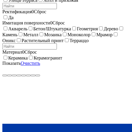
Улица/Терраса
Холл и прихожая
Ректификация
0
Сброс
Да
Имитация поверхности
0
Сброс
Акварель
Бетон/Штукатурка
Геометрия
Дерево
Камень
Металл
Мозаика
Моноколор
Мрамор
Оникс
Растительный принт
Терраццо
Материал
0
Сброс
Керамика
Керамогранит
Показать
Очистить