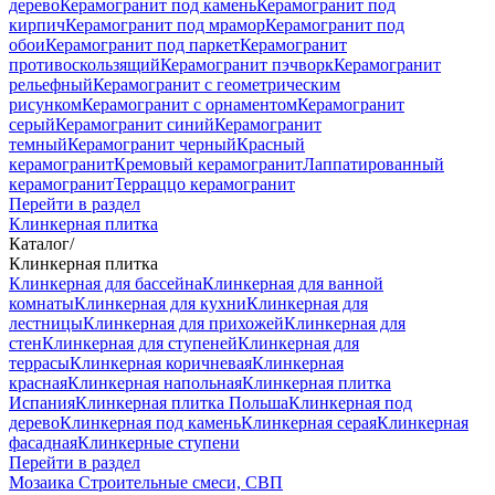
дерево
Керамогранит под камень
Керамогранит под
кирпич
Керамогранит под мрамор
Керамогранит под
обои
Керамогранит под паркет
Керамогранит
противоскользящий
Керамогранит пэчворк
Керамогранит
рельефный
Керамогранит с геометрическим
рисунком
Керамогранит с орнаментом
Керамогранит
серый
Керамогранит синий
Керамогранит
темный
Керамогранит черный
Красный
керамогранит
Кремовый керамогранит
Лаппатированный
керамогранит
Терраццо керамогранит
Перейти в раздел
Клинкерная плитка
Каталог
/
Клинкерная плитка
Клинкерная для бассейна
Клинкерная для ванной
комнаты
Клинкерная для кухни
Клинкерная для
лестницы
Клинкерная для прихожей
Клинкерная для
стен
Клинкерная для ступеней
Клинкерная для
террасы
Клинкерная коричневая
Клинкерная
красная
Клинкерная напольная
Клинкерная плитка
Испания
Клинкерная плитка Польша
Клинкерная под
дерево
Клинкерная под камень
Клинкерная серая
Клинкерная
фасадная
Клинкерные ступени
Перейти в раздел
Мозаика
Строительные смеси, СВП