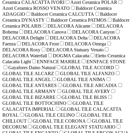
Ceramica CALACATTA IVORI
Azori Ceramica POLAR
Azori Ceramica ROSSO VENATO
Baldocer Ceramica
ADAGGIO
Baldocer Ceramica CALCUTTA
Baldocer
Ceramica DYNASTY
Baldocer Ceramica PATMOS
Baldocer
Ceramica POLARIS
DELACORA Alicante
DELACORA
Bohema
DELACORA Canova
DELACORA Canyon
DELACORA Delight
DELACORA Delta
DELACORA
Faenza
DELACORA Frost
DELACORA Omega
DELACORA Roxy
DELACORA Statuary Venato
DELACORA Waterfall
DOGMA Calacatta
Eletto Ceramica
Calacatta Light
ENNFACE MARBLE
ENNFACE STONE
Gayafores Daino Natural
GLOBAL TILE ACCORD
GLOBAL TILE ALCARZ
GLOBAL TILE ALFANZO
GLOBAL TILE ANGEL
GLOBAL TILE ANIMA
GLOBAL TILE ANTARES
GLOBAL TILE ARCADIA
GLOBAL TILE ARMANY
GLOBAL TILE AVERY
GLOBAL TILE BIZARRE
GLOBAL TILE BLISS
GLOBAL TILE BOTTOCHINO
GLOBAL TILE
CALACATTA IMPERIAL
GLOBAL TILE CALACATTA
ROYAL
GLOBAL TILE CELINO
GLOBAL TILE
CHILLOUT
GLOBAL TILE CORONA
GLOBAL TILE
DECORUM
GLOBAL TILE ELEGANT STATUARIO
GLOBAL TILE ENCANTO
GLOBAL TILE ERGON AGUA