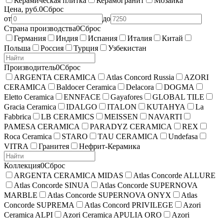
Керамическая плитка
Керамогранит
Мозаика
Цена, руб.
0
Сброс
от
до
Страна производства
0
Сброс
Германия
Индия
Испания
Италия
Китай
Польша
Россия
Турция
Узбекистан
Производитель
0
Сброс
ARGENTA CERAMICA
Atlas Concord Russia
AZORI
CERAMICA
Baldocer Ceramica
Delacora
DOGMA
Eletto Ceramica
ENNFACE
Gayafores
GLOBAL TILE
Gracia Ceramica
IDALGO
ITALON
KUTAHYA
La
Fabbrica
LB CERAMICS
MEISSEN
NAVARTI
PAMESA CERAMICA
PARADYZ CERAMICA
REX
Roca Ceramica
STARO
TAU CERAMICA
Undefasa
VITRA
Гранитея
Нефрит-Керамика
Коллекция
0
Сброс
ARGENTA CERAMICA MIDAS
Atlas Concorde ALLURE
Atlas Concorde SINUA
Atlas Concorde SUPERNOVA
MARBLE
Atlas Concorde SUPERNOVA ONYX
Atlas
Concorde SUPREMA
Atlas Concord PRIVILEGE
Azori
Ceramica ALPI
Azori Ceramica APULIA ORO
Azori