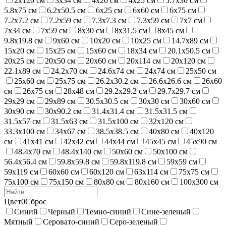
2х120 см
3х34 см
4х20 см
4х25 см
5.7х30 см
5.8х75 см
6.2х50.5 см
6х25 см
6х60 см
6х75 см
7.2х7.2 см
7.2х59 см
7.3х7.3 см
7.3х59 см
7х7 см
7х34 см
7х59 см
8х30 см
8х31.5 см
8х45 см
9.8х19.8 см
9х60 см
10х20 см
10х25 см
14.7х89 см
15х20 см
15х25 см
15х60 см
18х34 см
20.1х50.5 см
20х25 см
20х50 см
20х60 см
20х114 см
20х120 см
22.1х89 см
24.2х70 см
24.6х74 см
24х74 см
25х50 см
25х60 см
25х75 см
26.2х30.2 см
26.6х26.6 см
26х60
см
26х75 см
28х48 см
29.2х29.2 см
29.7х29.7 см
29х29 см
29х89 см
30.5х30.5 см
30х30 см
30х60 см
30х90 см
30х90.2 см
31.4х31.4 см
31.5х31.5 см
31.5х57 см
31.5х63 см
31.5х100 см
32х120 см
33.3х100 см
34х67 см
38.5х38.5 см
40х80 см
40х120
см
41х41 см
42х42 см
44х44 см
45х45 см
45х90 см
48.4х70 см
48.4х140 см
50х60 см
50х100 см
56.4х56.4 см
59.8х59.8 см
59.8х119.8 см
59х59 см
59х119 см
60х60 см
60х120 см
63х114 см
75х75 см
75х100 см
75х150 см
80х80 см
80х160 см
100х300 см
Цвет
0
Сброс
Синий
Черный
Темно-синий
Сине-зеленый
Мятный
Серовато-синий
Серо-зеленый