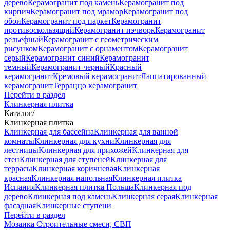
дерево
Керамогранит под камень
Керамогранит под
кирпич
Керамогранит под мрамор
Керамогранит под
обои
Керамогранит под паркет
Керамогранит
противоскользящий
Керамогранит пэчворк
Керамогранит
рельефный
Керамогранит с геометрическим
рисунком
Керамогранит с орнаментом
Керамогранит
серый
Керамогранит синий
Керамогранит
темный
Керамогранит черный
Красный
керамогранит
Кремовый керамогранит
Лаппатированный
керамогранит
Терраццо керамогранит
Перейти в раздел
Клинкерная плитка
Каталог
/
Клинкерная плитка
Клинкерная для бассейна
Клинкерная для ванной
комнаты
Клинкерная для кухни
Клинкерная для
лестницы
Клинкерная для прихожей
Клинкерная для
стен
Клинкерная для ступеней
Клинкерная для
террасы
Клинкерная коричневая
Клинкерная
красная
Клинкерная напольная
Клинкерная плитка
Испания
Клинкерная плитка Польша
Клинкерная под
дерево
Клинкерная под камень
Клинкерная серая
Клинкерная
фасадная
Клинкерные ступени
Перейти в раздел
Мозаика
Строительные смеси, СВП