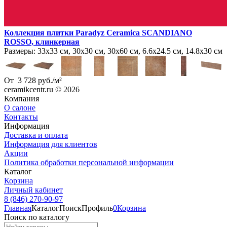
Коллекция плитки Paradyz Ceramica SCANDIANO
ROSSO, клинкерная
Размеры:
33х33 см, 30х30 см, 30х60 см, 6.6х24.5 см, 14.8х30 см
От
3 728
руб.
/
м²
ceramikcentr.ru
© 2026
Компания
О салоне
Контакты
Информация
Доставка и оплата
Информация для клиентов
Акции
Политика обработки персональной информации
Каталог
Корзина
Личный кабинет
8 (846) 270-90-97
Главная
Каталог
Поиск
Профиль
0
Корзина
Поиск по каталогу