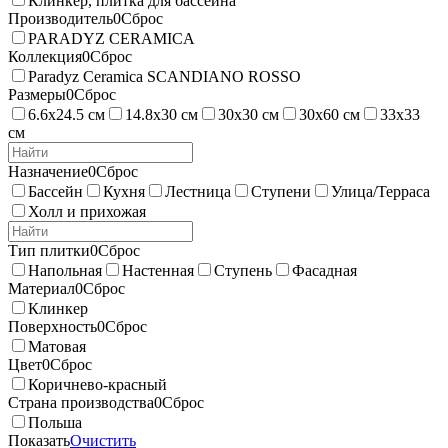
Клинкер, плитка для бассейна
Производитель
0
Сброс
PARADYZ CERAMICA
Коллекция
0
Сброс
Paradyz Ceramica SCANDIANO ROSSO
Размеры
0
Сброс
6.6х24.5 см
14.8х30 см
30х30 см
30х60 см
33х33
см
Назначение
0
Сброс
Бассейн
Кухня
Лестница
Ступени
Улица/Терраса
Холл и прихожая
Тип плитки
0
Сброс
Напольная
Настенная
Ступень
Фасадная
Материал
0
Сброс
Клинкер
Поверхность
0
Сброс
Матовая
Цвет
0
Сброс
Коричнево-красный
Страна производства
0
Сброс
Польша
Показать
Очистить