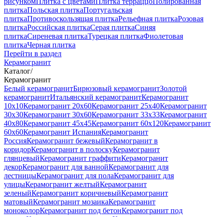
рисунком
Плитка с цветами
Плитка терраццо
Полированная
плитка
Польская плитка
Португальская
плитка
Противоскользящая плитка
Рельефная плитка
Розовая
плитка
Российская плитка
Серая плитка
Синяя
плитка
Сиреневая плитка
Турецкая плитка
Фиолетовая
плитка
Черная плитка
Перейти в раздел
Керамогранит
Каталог
/
Керамогранит
Белый керамогранит
Бирюзовый керамогранит
Золотой
керамогранит
Итальянский керамогранит
Керамогранит
10x10
Керамогранит 20x60
Керамогранит 25x40
Керамогранит
30x30
Керамогранит 30x60
Керамогранит 33x33
Керамогранит
40x80
Керамогранит 45x45
Керамогранит 60x120
Керамогранит
60x60
Керамогранит Испания
Керамогранит
Россия
Керамогранит бежевый
Керамогранит в
коридор
Керамогранит в полоску
Керамогранит
глянцевый
Керамогранит граффити
Керамогранит
декор
Керамогранит для ванной
Керамогранит для
лестницы
Керамогранит для пола
Керамогранит для
улицы
Керамогранит желтый
Керамогранит
зеленый
Керамогранит коричневый
Керамогранит
матовый
Керамогранит мозаика
Керамогранит
моноколор
Керамогранит под бетон
Керамогранит под