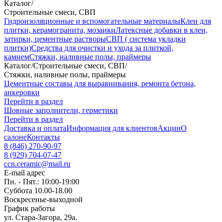
Каталог
/
Строительные смеси, СВП
Гидроизоляционные и вспомогательные материалы
Клеи для
плитки, керамогранита, мозаики
Латексные добавки в клеи,
затирки, цементные растворы
СВП ( система укладки
плитки)
Средства для очистки и ухода за плиткой,
камнем
Стяжки, наливные полы, праймеры
Каталог
/
Строительные смеси, СВП
/
Стяжки, наливные полы, праймеры
Цементные составы для выравнивания, ремонта бетона,
анкеровки
Перейти в раздел
Шовные заполнители, герметики
Перейти в раздел
Доставка и оплата
Информация для клиентов
Акции
О
салоне
Контакты
8 (846) 270-90-97
8 (929) 704-07-47
ccn.ceramic@mail.ru
E-mail адрес
Пн. - Пят.: 10:00-19:00
Суббота 10.00-18.00
Воскресенье-выходной
График работы
ул. Стара-Загора, 29а.