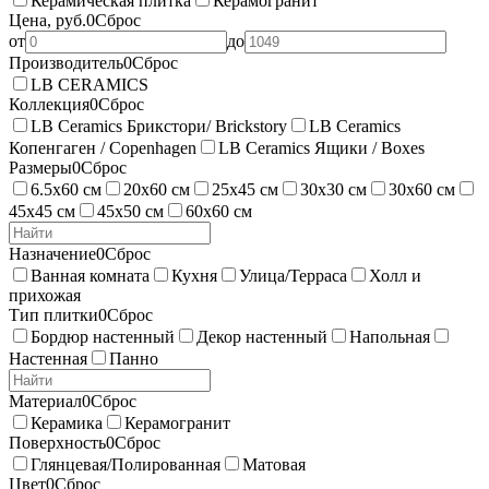
Керамическая плитка
Керамогранит
Цена, руб.
0
Сброс
от
до
Производитель
0
Сброс
LB CERAMICS
Коллекция
0
Сброс
LB Ceramics Брикстори/ Brickstory
LB Ceramics
Копенгаген / Copenhagen
LB Ceramics Ящики / Boxes
Размеры
0
Сброс
6.5х60 см
20х60 см
25х45 см
30х30 см
30х60 см
45х45 см
45х50 см
60х60 см
Назначение
0
Сброс
Ванная комната
Кухня
Улица/Терраса
Холл и
прихожая
Тип плитки
0
Сброс
Бордюр настенный
Декор настенный
Напольная
Настенная
Панно
Материал
0
Сброс
Керамика
Керамогранит
Поверхность
0
Сброс
Глянцевая/Полированная
Матовая
Цвет
0
Сброс