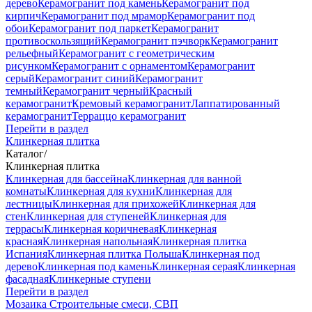
дерево
Керамогранит под камень
Керамогранит под
кирпич
Керамогранит под мрамор
Керамогранит под
обои
Керамогранит под паркет
Керамогранит
противоскользящий
Керамогранит пэчворк
Керамогранит
рельефный
Керамогранит с геометрическим
рисунком
Керамогранит с орнаментом
Керамогранит
серый
Керамогранит синий
Керамогранит
темный
Керамогранит черный
Красный
керамогранит
Кремовый керамогранит
Лаппатированный
керамогранит
Терраццо керамогранит
Перейти в раздел
Клинкерная плитка
Каталог
/
Клинкерная плитка
Клинкерная для бассейна
Клинкерная для ванной
комнаты
Клинкерная для кухни
Клинкерная для
лестницы
Клинкерная для прихожей
Клинкерная для
стен
Клинкерная для ступеней
Клинкерная для
террасы
Клинкерная коричневая
Клинкерная
красная
Клинкерная напольная
Клинкерная плитка
Испания
Клинкерная плитка Польша
Клинкерная под
дерево
Клинкерная под камень
Клинкерная серая
Клинкерная
фасадная
Клинкерные ступени
Перейти в раздел
Мозаика
Строительные смеси, СВП