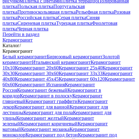
рисунком
Плитка с цветами
Плитка терраццо
Полированная
плитка
Польская плитка
Португальская
плитка
Противоскользящая плитка
Рельефная плитка
Розовая
плитка
Российская плитка
Серая плитка
Синяя
плитка
Сиреневая плитка
Турецкая плитка
Фиолетовая
плитка
Черная плитка
Перейти в раздел
Керамогранит
Каталог
/
Керамогранит
Белый керамогранит
Бирюзовый керамогранит
Золотой
керамогранит
Итальянский керамогранит
Керамогранит
10x10
Керамогранит 20x60
Керамогранит 25x40
Керамогранит
30x30
Керамогранит 30x60
Керамогранит 33x33
Керамогранит
40x80
Керамогранит 45x45
Керамогранит 60x120
Керамогранит
60x60
Керамогранит Испания
Керамогранит
Россия
Керамогранит бежевый
Керамогранит в
коридор
Керамогранит в полоску
Керамогранит
глянцевый
Керамогранит граффити
Керамогранит
декор
Керамогранит для ванной
Керамогранит для
лестницы
Керамогранит для пола
Керамогранит для
улицы
Керамогранит желтый
Керамогранит
зеленый
Керамогранит коричневый
Керамогранит
матовый
Керамогранит мозаика
Керамогранит
моноколор
Керамогранит под бетон
Керамогранит под