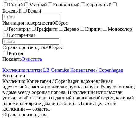
Синий
Мятный
Коричневый
Кирпичный
Бежевый
Белый
Имитация поверхности
0
Сброс
Геометрия
Граффити
Дерево
Кирпич
Моноколор
Состаренная
Страна производства
0
Сброс
Россия
Показать
Очистить
Коллекция плитки LB Ceramics Копенгаген / Copenhagen
В наличии
Коллекция Копенгаген / Copenhagen вдохновлённая
идеологией счастья по-датски: пусть снаружи бушуют стихии,
в доме всегда хорошая погода. В коллекции использован
уникальный паттерн, созданный нашим дизайнером, который
напоминает яркие домики столицы Дании. Цель этой
коллекции — создать...
Страна производства: