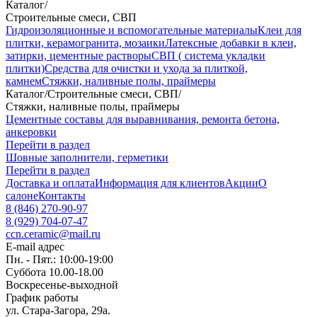
Каталог
/
Строительные смеси, СВП
Гидроизоляционные и вспомогательные материалы
Клеи для
плитки, керамогранита, мозаики
Латексные добавки в клеи,
затирки, цементные растворы
СВП ( система укладки
плитки)
Средства для очистки и ухода за плиткой,
камнем
Стяжки, наливные полы, праймеры
Каталог
/
Строительные смеси, СВП
/
Стяжки, наливные полы, праймеры
Цементные составы для выравнивания, ремонта бетона,
анкеровки
Перейти в раздел
Шовные заполнители, герметики
Перейти в раздел
Доставка и оплата
Информация для клиентов
Акции
О
салоне
Контакты
8 (846) 270-90-97
8 (929) 704-07-47
ccn.ceramic@mail.ru
E-mail адрес
Пн. - Пят.: 10:00-19:00
Суббота 10.00-18.00
Воскресенье-выходной
График работы
ул. Стара-Загора, 29а.