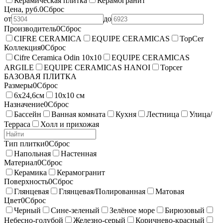
Керамическая плитка
Керамогранит
Цена, руб.
0
Сброс
от
до
Производитель
0
Сброс
CIFRE CERAMICA
EQUIPE CERAMICAS
TopCer
Коллекция
0
Сброс
Cifre Ceramica Odin 10x10
EQUIPE CERAMICAS
ARGILE
EQUIPE CERAMICAS HANOI
Topcer
БAЗОВАЯ ПЛИТКА
Размеры
0
Сброс
6х24,6см
10х10 см
Назначение
0
Сброс
Бассейн
Ванная комната
Кухня
Лестница
Улица/
Терраса
Холл и прихожая
Тип плитки
0
Сброс
Напольная
Настенная
Материал
0
Сброс
Керамика
Керамогранит
Поверхность
0
Сброс
Глянцевая
Глянцевая/Полированная
Матовая
Цвет
0
Сброс
Черный
Сине-зеленый
Зелёное море
Бирюзовый
Небесно-голубой
Железно-серый
Коричнево-красный