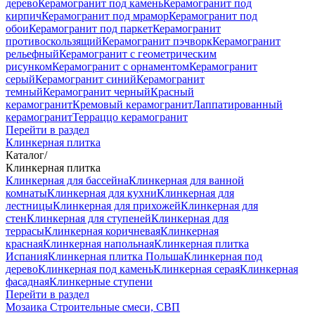
дерево
Керамогранит под камень
Керамогранит под
кирпич
Керамогранит под мрамор
Керамогранит под
обои
Керамогранит под паркет
Керамогранит
противоскользящий
Керамогранит пэчворк
Керамогранит
рельефный
Керамогранит с геометрическим
рисунком
Керамогранит с орнаментом
Керамогранит
серый
Керамогранит синий
Керамогранит
темный
Керамогранит черный
Красный
керамогранит
Кремовый керамогранит
Лаппатированный
керамогранит
Терраццо керамогранит
Перейти в раздел
Клинкерная плитка
Каталог
/
Клинкерная плитка
Клинкерная для бассейна
Клинкерная для ванной
комнаты
Клинкерная для кухни
Клинкерная для
лестницы
Клинкерная для прихожей
Клинкерная для
стен
Клинкерная для ступеней
Клинкерная для
террасы
Клинкерная коричневая
Клинкерная
красная
Клинкерная напольная
Клинкерная плитка
Испания
Клинкерная плитка Польша
Клинкерная под
дерево
Клинкерная под камень
Клинкерная серая
Клинкерная
фасадная
Клинкерные ступени
Перейти в раздел
Мозаика
Строительные смеси, СВП