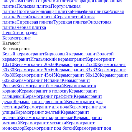
рисунком
Плитка с цветами
Плитка терраццо
Полированная
плитка
Польская плитка
Португальская
плитка
Противоскользящая плитка
Рельефная плитка
Розовая
плитка
Российская плитка
Серая плитка
Синяя
плитка
Сиреневая плитка
Турецкая плитка
Фиолетовая
плитка
Черная плитка
Перейти в раздел
Керамогранит
Каталог
/
Керамогранит
Белый керамогранит
Бирюзовый керамогранит
Золотой
керамогранит
Итальянский керамогранит
Керамогранит
10x10
Керамогранит 20x60
Керамогранит 25x40
Керамогранит
30x30
Керамогранит 30x60
Керамогранит 33x33
Керамогранит
40x80
Керамогранит 45x45
Керамогранит 60x120
Керамогранит
60x60
Керамогранит Испания
Керамогранит
Россия
Керамогранит бежевый
Керамогранит в
коридор
Керамогранит в полоску
Керамогранит
глянцевый
Керамогранит граффити
Керамогранит
декор
Керамогранит для ванной
Керамогранит для
лестницы
Керамогранит для пола
Керамогранит для
улицы
Керамогранит желтый
Керамогранит
зеленый
Керамогранит коричневый
Керамогранит
матовый
Керамогранит мозаика
Керамогранит
моноколор
Керамогранит под бетон
Керамогранит под