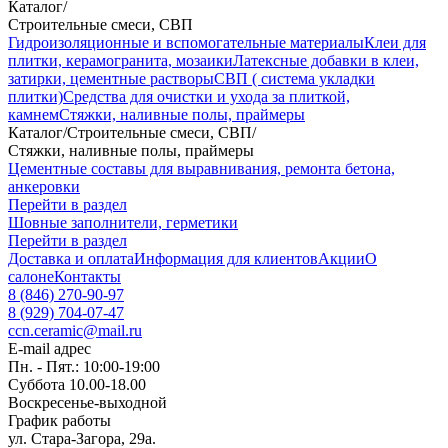
Каталог
/
Строительные смеси, СВП
Гидроизоляционные и вспомогательные материалы
Клеи для
плитки, керамогранита, мозаики
Латексные добавки в клеи,
затирки, цементные растворы
СВП ( система укладки
плитки)
Средства для очистки и ухода за плиткой,
камнем
Стяжки, наливные полы, праймеры
Каталог
/
Строительные смеси, СВП
/
Стяжки, наливные полы, праймеры
Цементные составы для выравнивания, ремонта бетона,
анкеровки
Перейти в раздел
Шовные заполнители, герметики
Перейти в раздел
Доставка и оплата
Информация для клиентов
Акции
О
салоне
Контакты
8 (846) 270-90-97
8 (929) 704-07-47
ccn.ceramic@mail.ru
E-mail адрес
Пн. - Пят.: 10:00-19:00
Суббота 10.00-18.00
Воскресенье-выходной
График работы
ул. Стара-Загора, 29а.