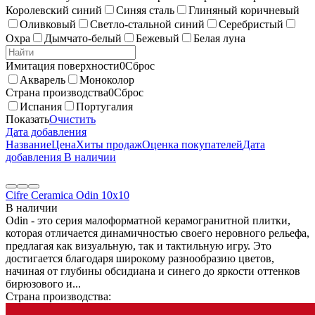
Королевский синий
Синяя сталь
Глиняный коричневый
Оливковый
Светло-стальной синий
Серебристый
Охра
Дымчато-белый
Бежевый
Белая луна
Имитация поверхности
0
Сброс
Акварель
Моноколор
Страна производства
0
Сброс
Испания
Португалия
Показать
Очистить
Дата добавления
Название
Цена
Хиты продаж
Оценка покупателей
Дата
добавления
В наличии
Cifre Ceramica Odin 10x10
В наличии
Odin - это серия малоформатной керамогранитной плитки,
которая отличается динамичностью своего неровного рельефа,
предлагая как визуальную, так и тактильную игру. Это
достигается благодаря широкому разнообразию цветов,
начиная от глубины обсидиана и синего до яркости оттенков
бирюзового и...
Страна производства: