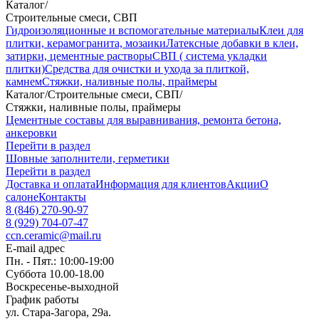
Каталог
/
Строительные смеси, СВП
Гидроизоляционные и вспомогательные материалы
Клеи для
плитки, керамогранита, мозаики
Латексные добавки в клеи,
затирки, цементные растворы
СВП ( система укладки
плитки)
Средства для очистки и ухода за плиткой,
камнем
Стяжки, наливные полы, праймеры
Каталог
/
Строительные смеси, СВП
/
Стяжки, наливные полы, праймеры
Цементные составы для выравнивания, ремонта бетона,
анкеровки
Перейти в раздел
Шовные заполнители, герметики
Перейти в раздел
Доставка и оплата
Информация для клиентов
Акции
О
салоне
Контакты
8 (846) 270-90-97
8 (929) 704-07-47
ccn.ceramic@mail.ru
E-mail адрес
Пн. - Пят.: 10:00-19:00
Суббота 10.00-18.00
Воскресенье-выходной
График работы
ул. Стара-Загора, 29а.