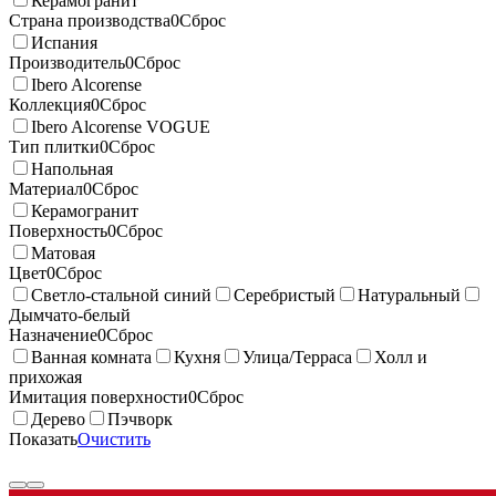
Керамогранит
Страна производства
0
Сброс
Испания
Производитель
0
Сброс
Ibero Alcorense
Коллекция
0
Сброс
Ibero Alcorense VOGUE
Тип плитки
0
Сброс
Напольная
Материал
0
Сброс
Керамогранит
Поверхность
0
Сброс
Матовая
Цвет
0
Сброс
Светло-стальной синий
Серебристый
Натуральный
Дымчато-белый
Назначение
0
Сброс
Ванная комната
Кухня
Улица/Терраса
Холл и
прихожая
Имитация поверхности
0
Сброс
Дерево
Пэчворк
Показать
Очистить