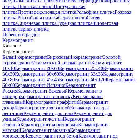
рисунком
Плитка с цветами
Плитка терраццо
Полированная
плитка
Польская плитка
Португальская
плитка
Противоскользящая плитка
Рельефная плитка
Розовая
плитка
Российская плитка
Серая плитка
Синяя
плитка
Сиреневая плитка
Турецкая плитка
Фиолетовая
плитка
Черная плитка
Перейти в раздел
Керамогранит
Каталог
/
Керамогранит
Белый керамогранит
Бирюзовый керамогранит
Золотой
керамогранит
Итальянский керамогранит
Керамогранит
10x10
Керамогранит 20x60
Керамогранит 25x40
Керамогранит
30x30
Керамогранит 30x60
Керамогранит 33x33
Керамогранит
40x80
Керамогранит 45x45
Керамогранит 60x120
Керамогранит
60x60
Керамогранит Испания
Керамогранит
Россия
Керамогранит бежевый
Керамогранит в
коридор
Керамогранит в полоску
Керамогранит
глянцевый
Керамогранит граффити
Керамогранит
декор
Керамогранит для ванной
Керамогранит для
лестницы
Керамогранит для пола
Керамогранит для
улицы
Керамогранит желтый
Керамогранит
зеленый
Керамогранит коричневый
Керамогранит
матовый
Керамогранит мозаика
Керамогранит
моноколор
Керамогранит под бетон
Керамогранит под