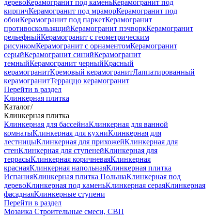
дерево
Керамогранит под камень
Керамогранит под
кирпич
Керамогранит под мрамор
Керамогранит под
обои
Керамогранит под паркет
Керамогранит
противоскользящий
Керамогранит пэчворк
Керамогранит
рельефный
Керамогранит с геометрическим
рисунком
Керамогранит с орнаментом
Керамогранит
серый
Керамогранит синий
Керамогранит
темный
Керамогранит черный
Красный
керамогранит
Кремовый керамогранит
Лаппатированный
керамогранит
Терраццо керамогранит
Перейти в раздел
Клинкерная плитка
Каталог
/
Клинкерная плитка
Клинкерная для бассейна
Клинкерная для ванной
комнаты
Клинкерная для кухни
Клинкерная для
лестницы
Клинкерная для прихожей
Клинкерная для
стен
Клинкерная для ступеней
Клинкерная для
террасы
Клинкерная коричневая
Клинкерная
красная
Клинкерная напольная
Клинкерная плитка
Испания
Клинкерная плитка Польша
Клинкерная под
дерево
Клинкерная под камень
Клинкерная серая
Клинкерная
фасадная
Клинкерные ступени
Перейти в раздел
Мозаика
Строительные смеси, СВП