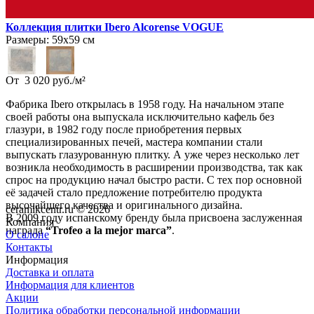
Коллекция плитки Ibero Alcorense VOGUE
Размеры:
59х59 см
От
3 020
руб.
/
м²
Фабрика Ibero открылась в 1958 году. На начальном этапе
своей работы она выпускала исключительно кафель без
глазури, в 1982 году после приобретения первых
специализированных печей, мастера компании стали
выпускать глазурованную плитку. А уже через несколько лет
возникла необходимость в расширении производства, так как
спрос на продукцию начал быстро расти. С тех пор основной
её задачей стало предложение потребителю продукта
высочайшего качества и оригинального дизайна.
ceramikcentr.ru
© 2026
В 2009 году испанскому бренду была присвоена заслуженная
Компания
награда
“Trofeo a la mejor marca”
.
О салоне
Контакты
Информация
Доставка и оплата
Информация для клиентов
Акции
Политика обработки персональной информации