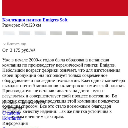
Коллекция плитки Emigres Soft
Размеры:
40х120 см
От
3 175
руб.
/
м²
Уже в начале 2000-х годов была образована испанская
компания по производству керамической плитки Emigres.
Небольшой возраст фабрики означает, что для изготовления
своей продукции она использует только современное
оборудование и последние технологии. Ежегодно с конвейера
выходит почти 5 миллионов кв. метров керамической плитки.
Производитель не останавливается на достигнутых
результатах и совершенствует свой процесс постоянно. Во
многих странах мира продукция этой компании пользуется
ceramikcentr.ru
© 2026
большим спросом. Все это стало возможным благодаря
Компания
высокому качеству изделий. Так же плитка устойчива к
О салоне
различным внешним факторам.
Контакты
Информация