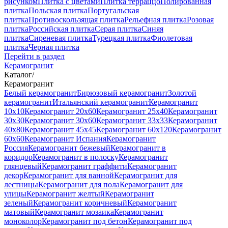
рисунком
Плитка с цветами
Плитка терраццо
Полированная
плитка
Польская плитка
Португальская
плитка
Противоскользящая плитка
Рельефная плитка
Розовая
плитка
Российская плитка
Серая плитка
Синяя
плитка
Сиреневая плитка
Турецкая плитка
Фиолетовая
плитка
Черная плитка
Перейти в раздел
Керамогранит
Каталог
/
Керамогранит
Белый керамогранит
Бирюзовый керамогранит
Золотой
керамогранит
Итальянский керамогранит
Керамогранит
10x10
Керамогранит 20x60
Керамогранит 25x40
Керамогранит
30x30
Керамогранит 30x60
Керамогранит 33x33
Керамогранит
40x80
Керамогранит 45x45
Керамогранит 60x120
Керамогранит
60x60
Керамогранит Испания
Керамогранит
Россия
Керамогранит бежевый
Керамогранит в
коридор
Керамогранит в полоску
Керамогранит
глянцевый
Керамогранит граффити
Керамогранит
декор
Керамогранит для ванной
Керамогранит для
лестницы
Керамогранит для пола
Керамогранит для
улицы
Керамогранит желтый
Керамогранит
зеленый
Керамогранит коричневый
Керамогранит
матовый
Керамогранит мозаика
Керамогранит
моноколор
Керамогранит под бетон
Керамогранит под