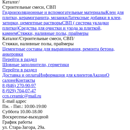
Каталог
/
Строительные смеси, СВП
Гидроизоляционные и вспомогательные материалы
Клеи для
плитки, керамогранита, мозаики
Латексные добавки в клеи,
затирки, цементные растворы
СВП ( система укладки
плитки)
Средства для очистки и ухода за плиткой,
камнем
Стяжки, наливные полы, праймеры
Каталог
/
Строительные смеси, СВП
/
Стяжки, наливные полы, праймеры
Цементные составы для выравнивания, ремонта бетона,
анкеровки
Перейти в раздел
Шовные заполнители, герметики
Перейти в раздел
Доставка и оплата
Информация для клиентов
Акции
О
салоне
Контакты
8 (846) 270-90-97
8 (929) 704-07-47
ccn.ceramic@mail.ru
E-mail адрес
Пн. - Пят.: 10:00-19:00
Суббота 10.00-18.00
Воскресенье-выходной
График работы
ул. Стара-Загора, 29а.