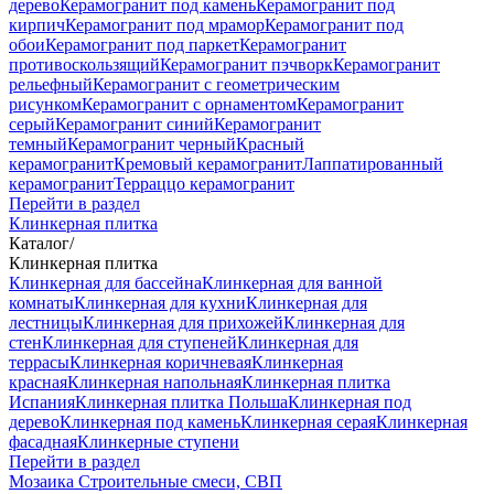
дерево
Керамогранит под камень
Керамогранит под
кирпич
Керамогранит под мрамор
Керамогранит под
обои
Керамогранит под паркет
Керамогранит
противоскользящий
Керамогранит пэчворк
Керамогранит
рельефный
Керамогранит с геометрическим
рисунком
Керамогранит с орнаментом
Керамогранит
серый
Керамогранит синий
Керамогранит
темный
Керамогранит черный
Красный
керамогранит
Кремовый керамогранит
Лаппатированный
керамогранит
Терраццо керамогранит
Перейти в раздел
Клинкерная плитка
Каталог
/
Клинкерная плитка
Клинкерная для бассейна
Клинкерная для ванной
комнаты
Клинкерная для кухни
Клинкерная для
лестницы
Клинкерная для прихожей
Клинкерная для
стен
Клинкерная для ступеней
Клинкерная для
террасы
Клинкерная коричневая
Клинкерная
красная
Клинкерная напольная
Клинкерная плитка
Испания
Клинкерная плитка Польша
Клинкерная под
дерево
Клинкерная под камень
Клинкерная серая
Клинкерная
фасадная
Клинкерные ступени
Перейти в раздел
Мозаика
Строительные смеси, СВП