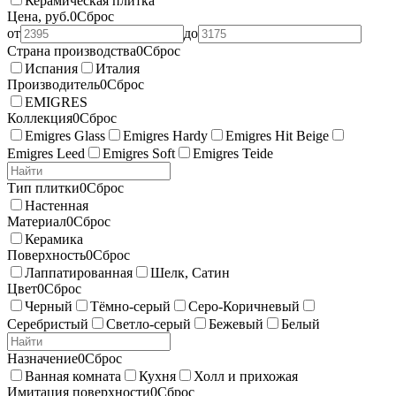
Керамическая плитка
Цена, руб.
0
Сброс
от
до
Страна производства
0
Сброс
Испания
Италия
Производитель
0
Сброс
EMIGRES
Коллекция
0
Сброс
Emigres Glass
Emigres Hardy
Emigres Hit Beige
Emigres Leed
Emigres Soft
Emigres Teide
Тип плитки
0
Сброс
Настенная
Материал
0
Сброс
Керамика
Поверхность
0
Сброс
Лаппатированная
Шелк, Сатин
Цвет
0
Сброс
Черный
Тёмно-серый
Серо-Коричневый
Серебристый
Светло-серый
Бежевый
Белый
Назначение
0
Сброс
Ванная комната
Кухня
Холл и прихожая
Имитация поверхности
0
Сброс