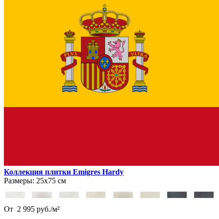
Коллекция плитки Emigres Hardy
Размеры:
25х75 см
От
2 995
руб.
/
м²