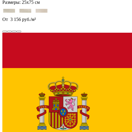
Размеры:
25х75 см
От
3 156
руб.
/
м²