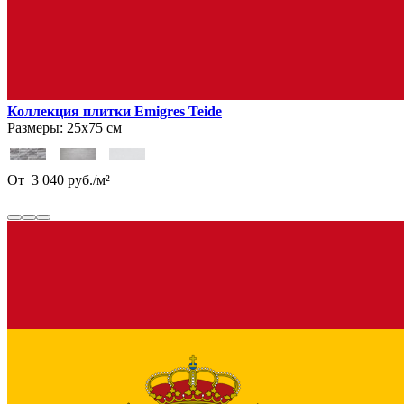
Коллекция плитки Emigres Teide
Размеры:
25х75 см
От
3 040
руб.
/
м²