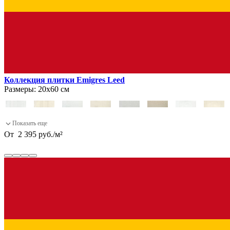
Коллекция плитки Emigres Leed
Размеры:
20х60 см
От
2 395
руб.
/
м²