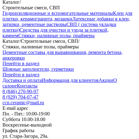
Каталог
/
Строительные смеси, СВП
Гидроизоляционные и вспомогательные материалы
Клеи для
плитки, керамогранита, мозаики
Латексные добавки в клеи,
затирки, цементные растворы
СВП ( система укладки
плитки)
Средства для очистки и ухода за плиткой,
камнем
Стяжки, наливные полы, праймеры
Каталог
/
Строительные смеси, СВП
/
Стяжки, наливные полы, праймеры
Цементные составы для выравнивания, ремонта бетона,
анкеровки
Перейти в раздел
Шовные заполнители, герметики
Перейти в раздел
Доставка и оплата
Информация для клиентов
Акции
О
салоне
Контакты
8 (846) 270-90-97
8 (929) 704-07-47
ccn.ceramic@mail.ru
E-mail адрес
Пн. - Пят.: 10:00-19:00
Суббота 10.00-18.00
Воскресенье-выходной
График работы
ул. Стара-Загора, 29а.