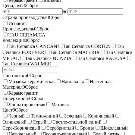
Керамогранит
Мозаика
Цена, руб.
0
Сброс
от
до
Страна производства
0
Сброс
Испания
Производитель
0
Сброс
TAU CERAMICA
Коллекция
0
Сброс
Tau Ceramica CANCAN
Tau Ceramica CORTEN
Tau
Ceramica FOREVER
Tau Ceramica MATERIA
Tau Ceramica
METAL
Tau Ceramica NUNZIA
Tau Ceramica RAGUSA
Tau Ceramica WALMER
Тип плитки
0
Сброс
Мозаика керамическая
Напольная
Настенная
Материал
0
Сброс
Керамогранит
Поверхность
0
Сброс
Лаппатированная
Матовая
Цвет
0
Сброс
Черный
Темно-синий
Зеленый
Коричневый
Оливковый
Серый
Светло-стальной синий
Серо-Коричневый
Серебристый
Бронза
Шоколадный
Натуральный
Песочно-коричневый
Белый антик