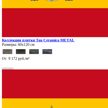
Коллекция плитки Tau Ceramica METAL
Размеры:
60х120 см
От
9 172
руб.
/
м²