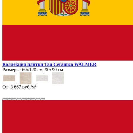
Коллекция плитки Tau Ceramica WALMER
Размеры:
60х120 см, 90х90 см
От
3 667
руб.
/
м²