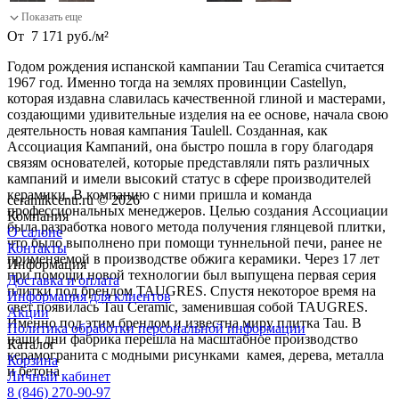
От
7 171
руб.
/
м²
Годом рождения испанской кампании Tau Ceramica считается
1967 год. Именно тогда на землях провинции Castellуn,
которая издавна славилась качественной глиной и мастерами,
создающими удивительные изделия на ее основе, начала свою
деятельность новая кампания Taulell. Созданная, как
Ассоциация Кампаний, она быстро пошла в гору благодаря
связям основателей, которые представляли пять различных
кампаний и имели высокий статус в сфере производителей
керамики. В компанию с ними пришла и команда
ceramikcentr.ru
© 2026
профессиональных менеджеров. Целью создания Ассоциации
Компания
была разработка нового метода получения глянцевой плитки,
О салоне
что было выполнено при помощи туннельной печи, ранее не
Контакты
применяемой в производстве обжига керамики. Через 17 лет
Информация
при помощи новой технологии был выпущена первая серия
Доставка и оплата
плитки под брендом TAUGRES. Спустя некоторое время на
Информация для клиентов
свет появилась Tau Ceramic, заменившая собой TAUGRES.
Акции
Именно под этим брендом и известна миру плитка Tau. В
Политика обработки персональной информации
наши дни фабрика перешла на масштабное производство
Каталог
керамогранита с модными рисунками камея, дерева, металла
Корзина
и бетона
Личный кабинет
8 (846) 270-90-97