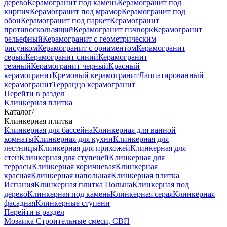
дерево
Керамогранит под камень
Керамогранит под
кирпич
Керамогранит под мрамор
Керамогранит под
обои
Керамогранит под паркет
Керамогранит
противоскользящий
Керамогранит пэчворк
Керамогранит
рельефный
Керамогранит с геометрическим
рисунком
Керамогранит с орнаментом
Керамогранит
серый
Керамогранит синий
Керамогранит
темный
Керамогранит черный
Красный
керамогранит
Кремовый керамогранит
Лаппатированный
керамогранит
Терраццо керамогранит
Перейти в раздел
Клинкерная плитка
Каталог
/
Клинкерная плитка
Клинкерная для бассейна
Клинкерная для ванной
комнаты
Клинкерная для кухни
Клинкерная для
лестницы
Клинкерная для прихожей
Клинкерная для
стен
Клинкерная для ступеней
Клинкерная для
террасы
Клинкерная коричневая
Клинкерная
красная
Клинкерная напольная
Клинкерная плитка
Испания
Клинкерная плитка Польша
Клинкерная под
дерево
Клинкерная под камень
Клинкерная серая
Клинкерная
фасадная
Клинкерные ступени
Перейти в раздел
Мозаика
Строительные смеси, СВП