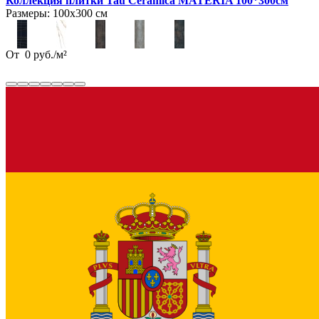
Коллекция плитки Tau Ceramica MATERIA 100*300см
Размеры:
100х300 см
От
0
руб.
/
м²