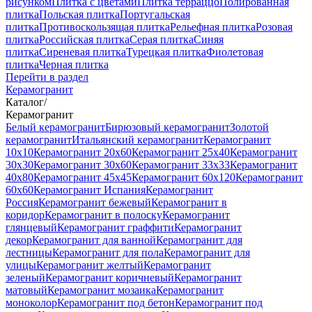
рисунком
Плитка с цветами
Плитка терраццо
Полированная
плитка
Польская плитка
Португальская
плитка
Противоскользящая плитка
Рельефная плитка
Розовая
плитка
Российская плитка
Серая плитка
Синяя
плитка
Сиреневая плитка
Турецкая плитка
Фиолетовая
плитка
Черная плитка
Перейти в раздел
Керамогранит
Каталог
/
Керамогранит
Белый керамогранит
Бирюзовый керамогранит
Золотой
керамогранит
Итальянский керамогранит
Керамогранит
10x10
Керамогранит 20x60
Керамогранит 25x40
Керамогранит
30x30
Керамогранит 30x60
Керамогранит 33x33
Керамогранит
40x80
Керамогранит 45x45
Керамогранит 60x120
Керамогранит
60x60
Керамогранит Испания
Керамогранит
Россия
Керамогранит бежевый
Керамогранит в
коридор
Керамогранит в полоску
Керамогранит
глянцевый
Керамогранит граффити
Керамогранит
декор
Керамогранит для ванной
Керамогранит для
лестницы
Керамогранит для пола
Керамогранит для
улицы
Керамогранит желтый
Керамогранит
зеленый
Керамогранит коричневый
Керамогранит
матовый
Керамогранит мозаика
Керамогранит
моноколор
Керамогранит под бетон
Керамогранит под