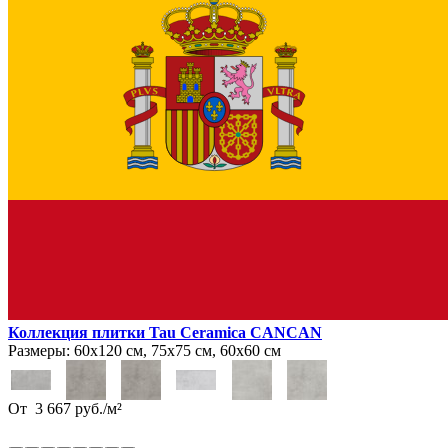
Коллекция плитки Tau Ceramica CANCAN
Размеры:
60х120 см, 75х75 см, 60х60 см
От
3 667
руб.
/
м²