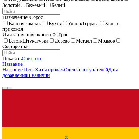
Золотой
Бежевый
Белый
Назначение
0
Сброс
Ванная комната
Кухня
Улица/Терраса
Холл и
прихожая
Имитация поверхности
0
Сброс
Бетон/Штукатурка
Дерево
Металл
Мрамор
Состаренная
Показать
Очистить
Название
Название
Цена
Хиты продаж
Оценка покупателей
Дата
добавления
В наличии