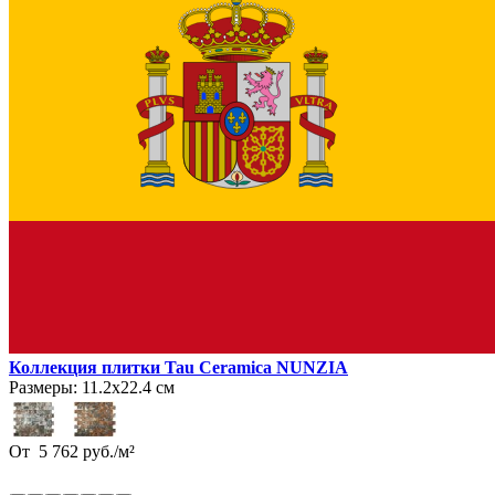
Коллекция плитки Tau Ceramica NUNZIA
Размеры:
11.2х22.4 см
От
5 762
руб.
/
м²