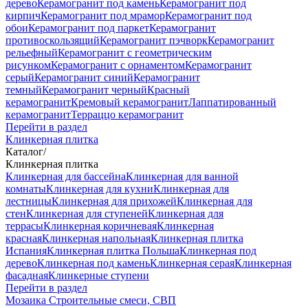
дерево
Керамогранит под камень
Керамогранит под
кирпич
Керамогранит под мрамор
Керамогранит под
обои
Керамогранит под паркет
Керамогранит
противоскользящий
Керамогранит пэчворк
Керамогранит
рельефный
Керамогранит с геометрическим
рисунком
Керамогранит с орнаментом
Керамогранит
серый
Керамогранит синий
Керамогранит
темный
Керамогранит черный
Красный
керамогранит
Кремовый керамогранит
Лаппатированный
керамогранит
Терраццо керамогранит
Перейти в раздел
Клинкерная плитка
Каталог
/
Клинкерная плитка
Клинкерная для бассейна
Клинкерная для ванной
комнаты
Клинкерная для кухни
Клинкерная для
лестницы
Клинкерная для прихожей
Клинкерная для
стен
Клинкерная для ступеней
Клинкерная для
террасы
Клинкерная коричневая
Клинкерная
красная
Клинкерная напольная
Клинкерная плитка
Испания
Клинкерная плитка Польша
Клинкерная под
дерево
Клинкерная под камень
Клинкерная серая
Клинкерная
фасадная
Клинкерные ступени
Перейти в раздел
Мозаика
Строительные смеси, СВП