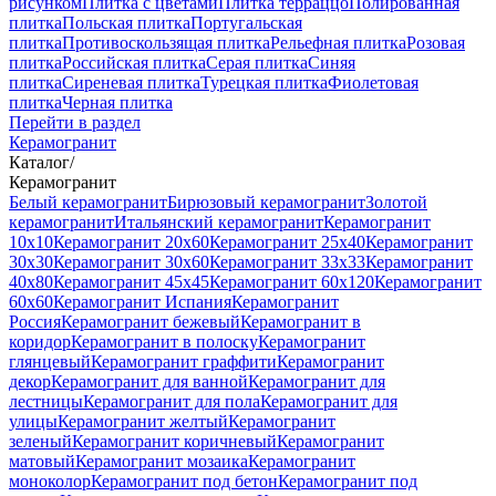
рисунком
Плитка с цветами
Плитка терраццо
Полированная
плитка
Польская плитка
Португальская
плитка
Противоскользящая плитка
Рельефная плитка
Розовая
плитка
Российская плитка
Серая плитка
Синяя
плитка
Сиреневая плитка
Турецкая плитка
Фиолетовая
плитка
Черная плитка
Перейти в раздел
Керамогранит
Каталог
/
Керамогранит
Белый керамогранит
Бирюзовый керамогранит
Золотой
керамогранит
Итальянский керамогранит
Керамогранит
10x10
Керамогранит 20x60
Керамогранит 25x40
Керамогранит
30x30
Керамогранит 30x60
Керамогранит 33x33
Керамогранит
40x80
Керамогранит 45x45
Керамогранит 60x120
Керамогранит
60x60
Керамогранит Испания
Керамогранит
Россия
Керамогранит бежевый
Керамогранит в
коридор
Керамогранит в полоску
Керамогранит
глянцевый
Керамогранит граффити
Керамогранит
декор
Керамогранит для ванной
Керамогранит для
лестницы
Керамогранит для пола
Керамогранит для
улицы
Керамогранит желтый
Керамогранит
зеленый
Керамогранит коричневый
Керамогранит
матовый
Керамогранит мозаика
Керамогранит
моноколор
Керамогранит под бетон
Керамогранит под