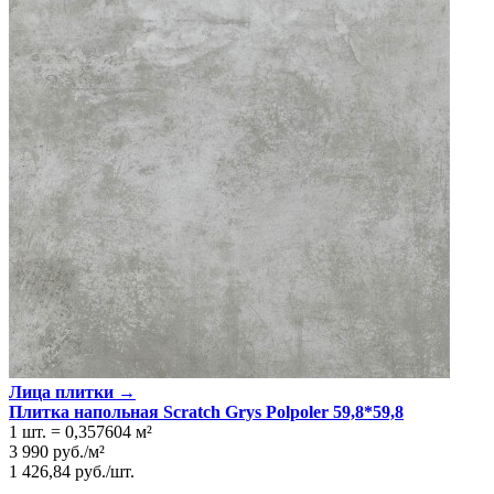
Лица плитки →
Плитка напольная Scratch Grys Polpoler 59,8*59,8
1 шт.
=
0,357604
м²
3 990
руб.
/
м²
1 426,84
руб.
/
шт.