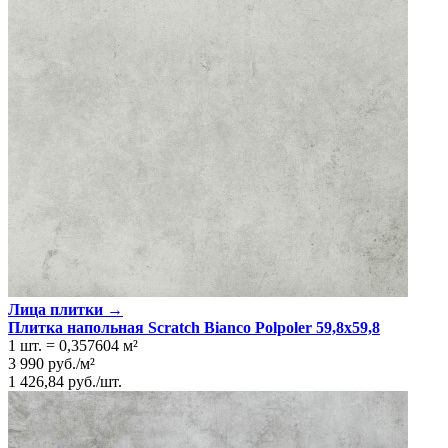
Тип плитки
Настенная, Напольная
Размеры
Размеры
59.8х59.8 см
Толщина
9 мм
Ширина
59.8 см
Длина
59.8 см
Площадь в упаковке
1.07 кв. м.
Вес 1 упаковки
21.94 кг
Количество в коробке, шт.
3
Свойства
Назначение
Кухня, Улица/Терраса
Материал
Керамогранит
Поверхность
Лаппатированная, Ровная
Противоскольжение
Да
Цвет
Серый
Имитация поверхности
Бетон/Штукатурка
Лица плитки →
Плитка напольная Scratch Bianco Polpoler 59,8х59,8
1 шт.
=
0,357604
м²
3 990
руб.
/
м²
1 426,84
руб.
/
шт.