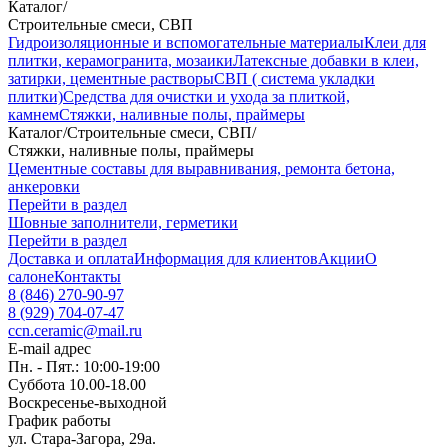
Каталог
/
Строительные смеси, СВП
Гидроизоляционные и вспомогательные материалы
Клеи для
плитки, керамогранита, мозаики
Латексные добавки в клеи,
затирки, цементные растворы
СВП ( система укладки
плитки)
Средства для очистки и ухода за плиткой,
камнем
Стяжки, наливные полы, праймеры
Каталог
/
Строительные смеси, СВП
/
Стяжки, наливные полы, праймеры
Цементные составы для выравнивания, ремонта бетона,
анкеровки
Перейти в раздел
Шовные заполнители, герметики
Перейти в раздел
Доставка и оплата
Информация для клиентов
Акции
О
салоне
Контакты
8 (846) 270-90-97
8 (929) 704-07-47
ccn.ceramic@mail.ru
E-mail адрес
Пн. - Пят.: 10:00-19:00
Суббота 10.00-18.00
Воскресенье-выходной
График работы
ул. Стара-Загора, 29а.