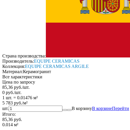
Страна производства:
Производитель:
EQUIPE CERAMICAS
Коллекция:
EQUIPE CERAMICAS ARGILE
Материал:
Керамогранит
Все характеристики
Цена по запросу
85,36
руб.
/
шт.
0
руб.
/
шт.
1 шт.
=
0.01476
м²
5 783
руб.
/
м²
шт.
В корзину
В корзине
Перейти
Итого:
85,36 руб.
0.014
м²