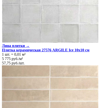
Лица плитки →
Плитка керамическая 27576 ARGILE Ice 10х10 см
1 шт.
=
0,01
м²
5 775
руб.
/
м²
57,75
руб.
/
шт.