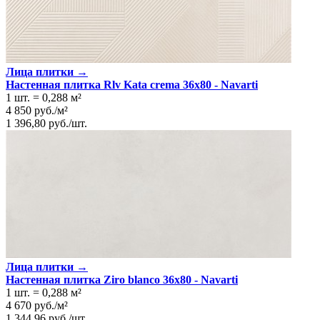
Лица плитки →
Настенная плитка Rlv Kata crema 36x80 - Navarti
1 шт.
=
0,288
м²
4 850
руб.
/
м²
1 396,80
руб.
/
шт.
Лица плитки →
Настенная плитка Ziro blanco 36x80 - Navarti
1 шт.
=
0,288
м²
4 670
руб.
/
м²
1 344,96
руб.
/
шт.