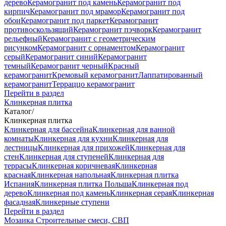
дерево
Керамогранит под камень
Керамогранит под
кирпич
Керамогранит под мрамор
Керамогранит под
обои
Керамогранит под паркет
Керамогранит
противоскользящий
Керамогранит пэчворк
Керамогранит
рельефный
Керамогранит с геометрическим
рисунком
Керамогранит с орнаментом
Керамогранит
серый
Керамогранит синий
Керамогранит
темный
Керамогранит черный
Красный
керамогранит
Кремовый керамогранит
Лаппатированный
керамогранит
Терраццо керамогранит
Перейти в раздел
Клинкерная плитка
Каталог
/
Клинкерная плитка
Клинкерная для бассейна
Клинкерная для ванной
комнаты
Клинкерная для кухни
Клинкерная для
лестницы
Клинкерная для прихожей
Клинкерная для
стен
Клинкерная для ступеней
Клинкерная для
террасы
Клинкерная коричневая
Клинкерная
красная
Клинкерная напольная
Клинкерная плитка
Испания
Клинкерная плитка Польша
Клинкерная под
дерево
Клинкерная под камень
Клинкерная серая
Клинкерная
фасадная
Клинкерные ступени
Перейти в раздел
Мозаика
Строительные смеси, СВП