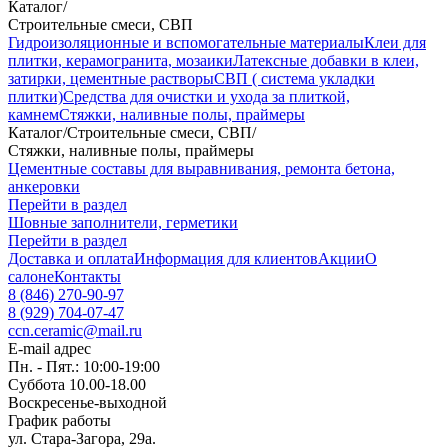
Каталог
/
Строительные смеси, СВП
Гидроизоляционные и вспомогательные материалы
Клеи для
плитки, керамогранита, мозаики
Латексные добавки в клеи,
затирки, цементные растворы
СВП ( система укладки
плитки)
Средства для очистки и ухода за плиткой,
камнем
Стяжки, наливные полы, праймеры
Каталог
/
Строительные смеси, СВП
/
Стяжки, наливные полы, праймеры
Цементные составы для выравнивания, ремонта бетона,
анкеровки
Перейти в раздел
Шовные заполнители, герметики
Перейти в раздел
Доставка и оплата
Информация для клиентов
Акции
О
салоне
Контакты
8 (846) 270-90-97
8 (929) 704-07-47
ccn.ceramic@mail.ru
E-mail адрес
Пн. - Пят.: 10:00-19:00
Суббота 10.00-18.00
Воскресенье-выходной
График работы
ул. Стара-Загора, 29а.