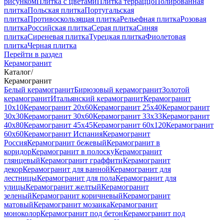
рисунком
Плитка с цветами
Плитка терраццо
Полированная
плитка
Польская плитка
Португальская
плитка
Противоскользящая плитка
Рельефная плитка
Розовая
плитка
Российская плитка
Серая плитка
Синяя
плитка
Сиреневая плитка
Турецкая плитка
Фиолетовая
плитка
Черная плитка
Перейти в раздел
Керамогранит
Каталог
/
Керамогранит
Белый керамогранит
Бирюзовый керамогранит
Золотой
керамогранит
Итальянский керамогранит
Керамогранит
10x10
Керамогранит 20x60
Керамогранит 25x40
Керамогранит
30x30
Керамогранит 30x60
Керамогранит 33x33
Керамогранит
40x80
Керамогранит 45x45
Керамогранит 60x120
Керамогранит
60x60
Керамогранит Испания
Керамогранит
Россия
Керамогранит бежевый
Керамогранит в
коридор
Керамогранит в полоску
Керамогранит
глянцевый
Керамогранит граффити
Керамогранит
декор
Керамогранит для ванной
Керамогранит для
лестницы
Керамогранит для пола
Керамогранит для
улицы
Керамогранит желтый
Керамогранит
зеленый
Керамогранит коричневый
Керамогранит
матовый
Керамогранит мозаика
Керамогранит
моноколор
Керамогранит под бетон
Керамогранит под