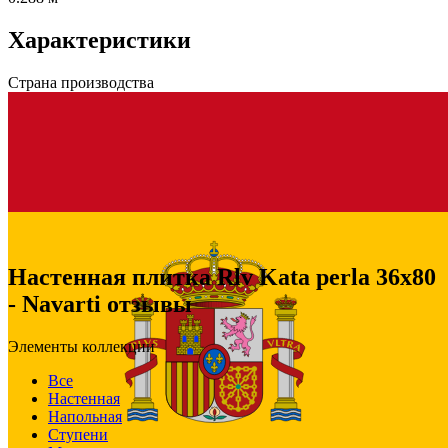
Характеристики
Страна производства
Настенная плитка Rlv Kata perla 36x80
- Navarti отзывы
Элементы коллекции
Все
Настенная
Напольная
Ступени